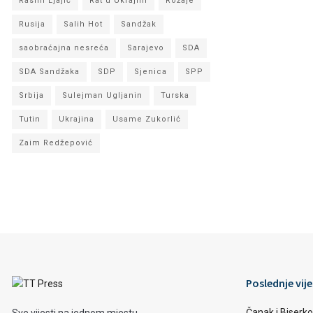
Rasim Ljajić
Rat u Ukrajini
Rožaje
Rusija
Salih Hot
Sandžak
saobraćajna nesreća
Sarajevo
SDA
SDA Sandžaka
SDP
Sjenica
SPP
Srbija
Sulejman Ugljanin
Turska
Tutin
Ukrajina
Usame Zukorlić
Zaim Redžepović
Poslednje vije
Čanak i Biserko