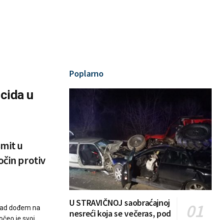
Poplarno
cida u
Šmit u
očin protiv
U STRAVIČNOJ saobraćajnoj
t kad dođem na
nesreći koja se večeras, pod
očeo je svoj