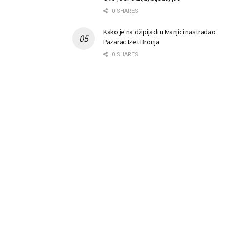
0 SHARES
Kako je na džipijadi u Ivanjici nastradao
Pazarac Izet Bronja
0 SHARES