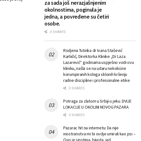
za sada još nerazjašnjenim
okolnostima, poginula je
jedna, a povređene su četiri
osobe.
0 SHARES
Rodjena Tutinka dr Ivana Stašević
Karliičić, Direktorka Klinike „Dr Laza
Lazarević“ godinama uspješno vodi ovu
kliniku, našla se na udaru nekolicine
korumpiranih kolega sklonih kršenju
radne discipline i profesionalne etike
0 SHARES
Potraga za zlatom u Srbiji u jeku. DVIJE
LOKACIJE U OKOLINI NOVOG PAZARA
0 SHARES
Pazarac hit na internetu: Da nije
inostranstva mi bi ovdje umirali kao psi –
Ovo je sirotinja, bijeda, jad