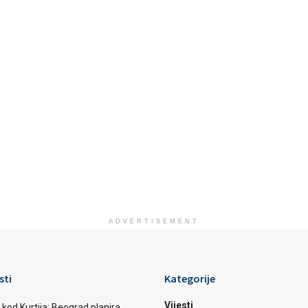
ADVERTISEMENT
sti
Kategorije
Vijesti
 kod Kurtija: Beograd planira