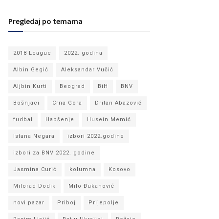
Pregledaj po temama
2018 League
2022. godina
Albin Gegić
Aleksandar Vučić
Aljbin Kurti
Beograd
BiH
BNV
Bošnjaci
Crna Gora
Dritan Abazović
fudbal
Hapšenje
Husein Memić
Istana Negara
izbori 2022.godine
izbori za BNV 2022. godine
Jasmina Curić
kolumna
Kosovo
Milorad Dodik
Milo Đukanović
novi pazar
Priboj
Prijepolje