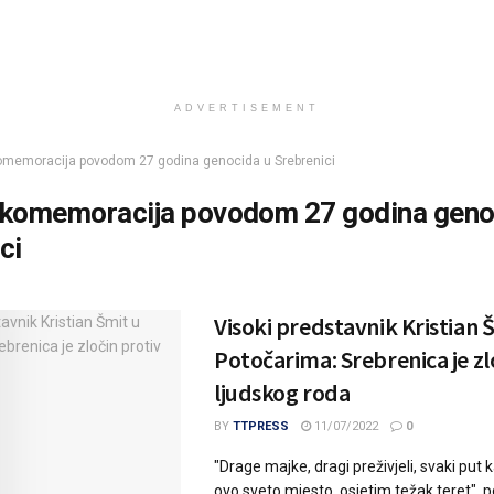
ADVERTISEMENT
omemoracija povodom 27 godina genocida u Srebrenici
komemoracija povodom 27 godina geno
ci
Visoki predstavnik Kristian 
Potočarima: Srebrenica je zl
ljudskog roda
BY
TTPRESS
11/07/2022
0
"Drage majke, dragi preživjeli, svaki pu
ovo sveto mjesto, osjetim težak teret", p