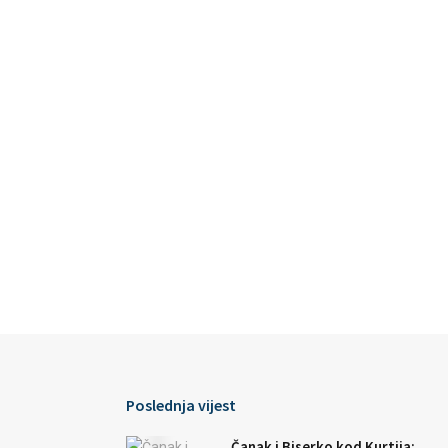
Poslednja vijest
Čanak i Biserko kod Kurtija: