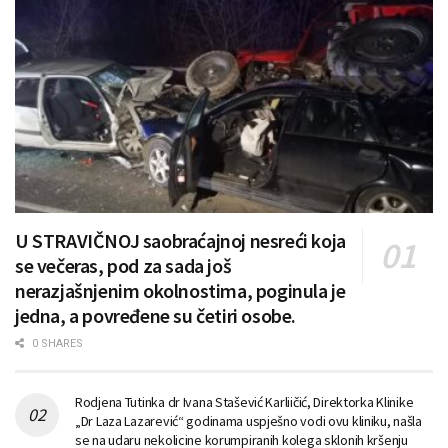
U STRAVIČNOJ saobraćajnoj nesreći koja
se večeras, pod za sada još
nerazjašnjenim okolnostima, poginula je
jedna, a povređene su četiri osobe.
0 SHARES
Rodjena Tutinka dr Ivana Stašević Karliičić, Direktorka Klinike
„Dr Laza Lazarević“ godinama uspješno vodi ovu kliniku, našla
se na udaru nekolicine korumpiranih kolega sklonih kršenju