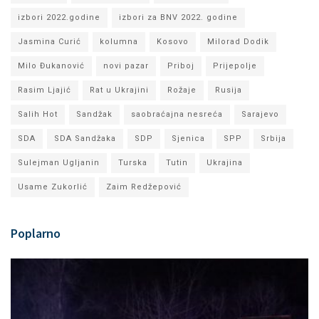
izbori 2022.godine
izbori za BNV 2022. godine
Jasmina Curić
kolumna
Kosovo
Milorad Dodik
Milo Đukanović
novi pazar
Priboj
Prijepolje
Rasim Ljajić
Rat u Ukrajini
Rožaje
Rusija
Salih Hot
Sandžak
saobraćajna nesreća
Sarajevo
SDA
SDA Sandžaka
SDP
Sjenica
SPP
Srbija
Sulejman Ugljanin
Turska
Tutin
Ukrajina
Usame Zukorlić
Zaim Redžepović
Poplarno