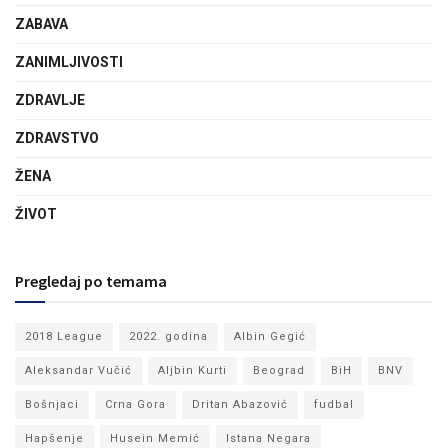
ZABAVA
ZANIMLJIVOSTI
ZDRAVLJE
ZDRAVSTVO
ŽENA
ŽIVOT
Pregledaj po temama
2018 League
2022. godina
Albin Gegić
Aleksandar Vučić
Aljbin Kurti
Beograd
BiH
BNV
Bošnjaci
Crna Gora
Dritan Abazović
fudbal
Hapšenje
Husein Memić
Istana Negara