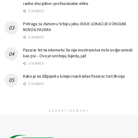
radne discipline i profesionalne etike
0 SHARES
Potraga za zlatom u Srbiji u jeku. DVIJE LOKACIJE U OKOLINI
NOVOG PAZARA
0 SHARES
Pazarac hit na internetu: Da nije inostranstva mi bi ovdje umirali
kao psi – Ovo je sirotinja, bijeda, jad
0 SHARES
Kako je na džipijadi u Ivanjici nastradao Pazarac Izet Bronja
0 SHARES
ADVERTISEMENT