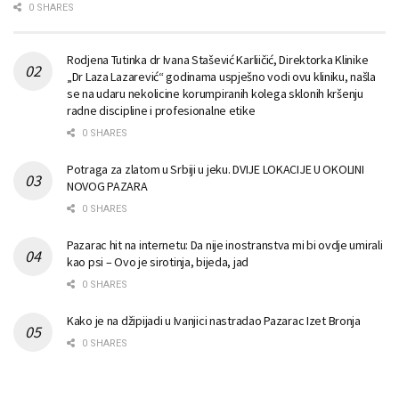
0 SHARES
Rodjena Tutinka dr Ivana Stašević Karliičić, Direktorka Klinike
„Dr Laza Lazarević“ godinama uspješno vodi ovu kliniku, našla
se na udaru nekolicine korumpiranih kolega sklonih kršenju
radne discipline i profesionalne etike
0 SHARES
Potraga za zlatom u Srbiji u jeku. DVIJE LOKACIJE U OKOLINI
NOVOG PAZARA
0 SHARES
Pazarac hit na internetu: Da nije inostranstva mi bi ovdje umirali
kao psi – Ovo je sirotinja, bijeda, jad
0 SHARES
Kako je na džipijadi u Ivanjici nastradao Pazarac Izet Bronja
0 SHARES