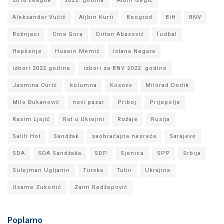
2018 League
2022. godina
Albin Gegić
Aleksandar Vučić
Aljbin Kurti
Beograd
BiH
BNV
Bošnjaci
Crna Gora
Dritan Abazović
fudbal
Hapšenje
Husein Memić
Istana Negara
izbori 2022.godine
izbori za BNV 2022. godine
Jasmina Curić
kolumna
Kosovo
Milorad Dodik
Milo Đukanović
novi pazar
Priboj
Prijepolje
Rasim Ljajić
Rat u Ukrajini
Rožaje
Rusija
Salih Hot
Sandžak
saobraćajna nesreća
Sarajevo
SDA
SDA Sandžaka
SDP
Sjenica
SPP
Srbija
Sulejman Ugljanin
Turska
Tutin
Ukrajina
Usame Zukorlić
Zaim Redžepović
Poplarno