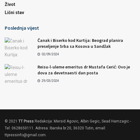
Život
Lični stav
Poslednja vijest
Čanak i Biserko kod Kurtija: Beograd planira
preseljenje Srba sa Kosova u Sandžak
02/09/2024
Reisu-l-uleme emeritus dr Mustafa Cerić: Ovo je
dova za devetnaesti dan posta
29/03/2024
© 2021
TT Press
Redakcija: Mersid Agovic, Albin Gegic, Sead Hamzagic -
Tel: 0628650111. Adresa: Ibarska br.20, 36320 Tutin, email:
ttpressinfo@gmail.com
.