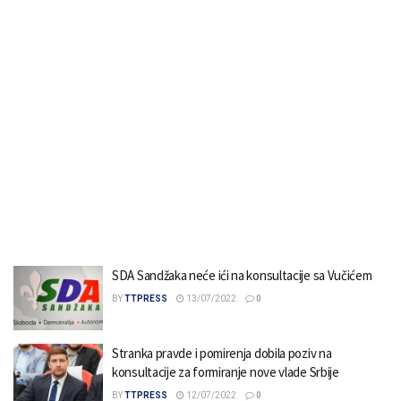
SDA Sandžaka neće ići na konsultacije sa Vučićem
BY
TTPRESS
13/07/2022
0
Stranka pravde i pomirenja dobila poziv na
konsultacije za formiranje nove vlade Srbije
BY
TTPRESS
12/07/2022
0