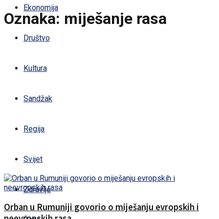
Ekonomija
Oznaka:
miješanje rasa
Društvo
Kultura
Sandžak
Regija
Svijet
Zdravlje
Orban u Rumuniji govorio o miješanju evropskih i
neevropskih rasa