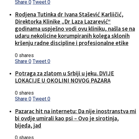
Share
0
Tweet
0
Rodjena Tutinka dr Ivana Stašević Karliičić,
Direktorka Klinike „Dr Laza Lazarević“
godinama uspješno vodi ovu kliniku, našla se na
udaru nekolicine korumpiranih kolega sklonih
kršenju radne discipline i profesionalne etike
0 shares
Share
0
Tweet
0
Potraga za zlatom u Srbiji u jeku. DVIJE
LOKACIJE U OKOLINI NOVOG PAZARA
0 shares
Share
0
Tweet
0
Pazarac hit na internetu: Da nije inostranstva mi
bi ovdje umirali kao psi – Ovo je sirotinja,
bijeda, jad
0 shares