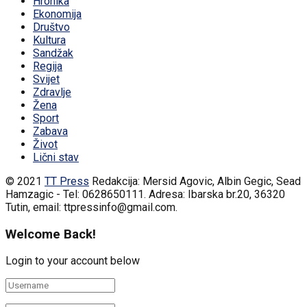
Hronika
Ekonomija
Društvo
Kultura
Sandžak
Regija
Svijet
Zdravlje
Žena
Sport
Zabava
Život
Lični stav
© 2021
TT Press
Redakcija: Mersid Agovic, Albin Gegic, Sead
Hamzagic - Tel: 0628650111. Adresa: Ibarska br.20, 36320
Tutin, email: ttpressinfo@gmail.com
.
Welcome Back!
Login to your account below