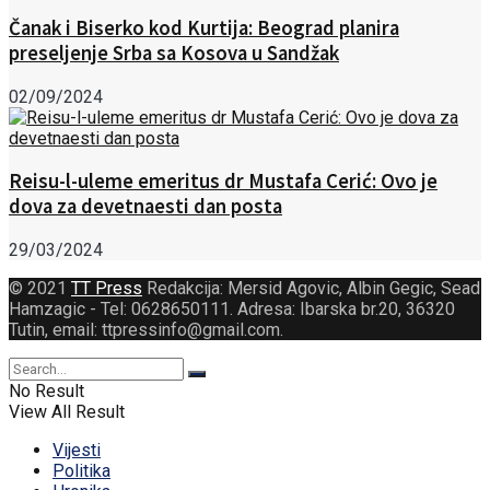
Čanak i Biserko kod Kurtija: Beograd planira
preseljenje Srba sa Kosova u Sandžak
02/09/2024
Reisu-l-uleme emeritus dr Mustafa Cerić: Ovo je
dova za devetnaesti dan posta
29/03/2024
© 2021
TT Press
Redakcija: Mersid Agovic, Albin Gegic, Sead
Hamzagic - Tel: 0628650111. Adresa: Ibarska br.20, 36320
Tutin, email: ttpressinfo@gmail.com
.
No Result
View All Result
Vijesti
Politika