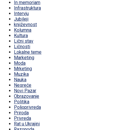
In memoriam
Infrastruktura
Intervju
Jubileji
književnost
Kolumna
Kultura
Lični stav
Ličnosti
Lokalne teme
Marketing
Moda
Mrketing
Muzika
Nauka
Nesreće
Novi Pazar
Obrazovanje
Politika
Poljoprivreda
Priroda
Privreda
Rat u Ukrajini
Razonoda