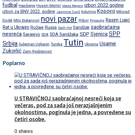
fudbal
izbori 2022.godine
Hapšenje
Husein Memić
Istana Negara
Kosovo
izbori za BNV 2022. godine
Milorad
Jasmina Curić
kolumna
novi pazar
Rasim Ljajić
Dodik
Priboj
Milo Đukanović
Prijepolje
saobraćajna
Rat u Ukrajini
Rožaje
Rusija
Sandžak
Salih Hot
SPP
nesreća
SDP
Sjenica
Sarajevo
SDA Sandžaka
SDA
Tutin
Srbija
Usame
Turska
Sulejman Ugljanin
Ukrajina
Zukorlić
Zaim Redžepović
Poplarno
U STRAVIČNOJ saobraćajnoj nesreći koja se
večeras, pod za sada još nerazjašnjenim
okolnostima, poginula je jedna, a povređene su
četiri osobe.
0 shares