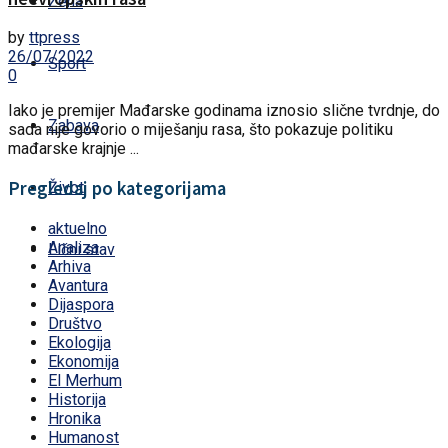
Žena
by
ttpress
26/07/2022
Sport
0
Iako je premijer Mađarske godinama iznosio slične tvrdnje, do
Zabava
sada nije govorio o miješanju rasa, što pokazuje politiku
mađarske krajnje ...
Pregledaj po kategorijama
Život
aktuelno
Analiza
Lični stav
Arhiva
Avantura
Dijaspora
Društvo
Ekologija
Ekonomija
El Merhum
Historija
Hronika
Humanost