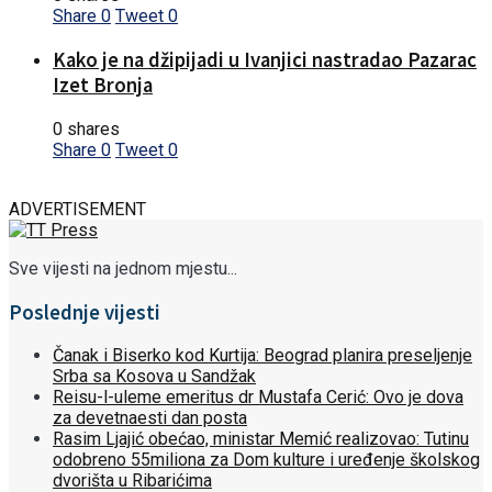
Share
0
Tweet
0
Kako je na džipijadi u Ivanjici nastradao Pazarac
Izet Bronja
0 shares
Share
0
Tweet
0
ADVERTISEMENT
Sve vijesti na jednom mjestu...
Poslednje vijesti
Čanak i Biserko kod Kurtija: Beograd planira preseljenje
Srba sa Kosova u Sandžak
Reisu-l-uleme emeritus dr Mustafa Cerić: Ovo je dova
za devetnaesti dan posta
Rasim Ljajić obećao, ministar Memić realizovao: Tutinu
odobreno 55miliona za Dom kulture i uređenje školskog
dvorišta u Ribarićima