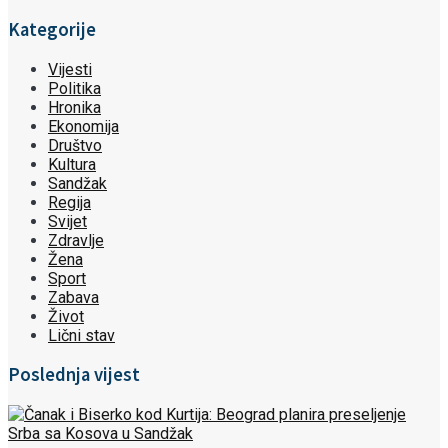
Kategorije
Vijesti
Politika
Hronika
Ekonomija
Društvo
Kultura
Sandžak
Regija
Svijet
Zdravlje
Žena
Sport
Zabava
Život
Lični stav
Poslednja vijest