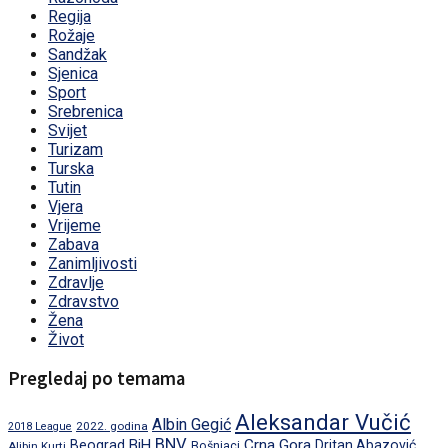
Regija
Rožaje
Sandžak
Sjenica
Sport
Srebrenica
Svijet
Turizam
Turska
Tutin
Vjera
Vrijeme
Zabava
Zanimljivosti
Zdravlje
Zdravstvo
Žena
Život
Pregledaj po temama
Aleksandar Vučić
Albin Gegić
2022. godina
2018 League
BNV
BiH
Crna Gora
Beograd
Dritan Abazović
Aljbin Kurti
Bošnjaci