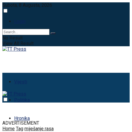
Subota, 8 Augusta, 2026
Login
No Result
View All Result
Vijesti
Politika
Hronika
ADVERTISEMENT
Home
Tag
miješanje rasa