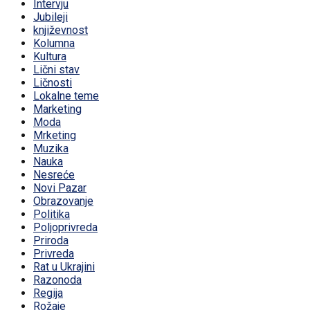
Intervju
Jubileji
književnost
Kolumna
Kultura
Lični stav
Ličnosti
Lokalne teme
Marketing
Moda
Mrketing
Muzika
Nauka
Nesreće
Novi Pazar
Obrazovanje
Politika
Poljoprivreda
Priroda
Privreda
Rat u Ukrajini
Razonoda
Regija
Rožaje