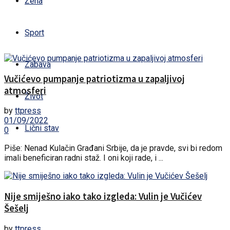
Žena
Sport
Zabava
Vučićevo pumpanje patriotizma u zapaljivoj
atmosferi
Život
by
ttpress
01/09/2022
Lični stav
0
Piše: Nenad Kulačin Građani Srbije, da je pravde, svi bi redom
imali beneficiran radni staž. I oni koji rade, i ...
Nije smiješno iako tako izgleda: Vulin je Vučićev
Šešelj
by
ttpress