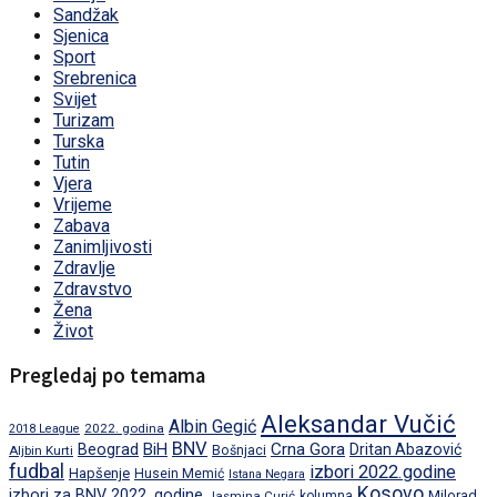
Sandžak
Sjenica
Sport
Srebrenica
Svijet
Turizam
Turska
Tutin
Vjera
Vrijeme
Zabava
Zanimljivosti
Zdravlje
Zdravstvo
Žena
Život
Pregledaj po temama
Aleksandar Vučić
Albin Gegić
2022. godina
2018 League
BNV
BiH
Crna Gora
Beograd
Dritan Abazović
Aljbin Kurti
Bošnjaci
fudbal
izbori 2022.godine
Hapšenje
Husein Memić
Istana Negara
Kosovo
izbori za BNV 2022. godine
Milorad
Jasmina Curić
kolumna