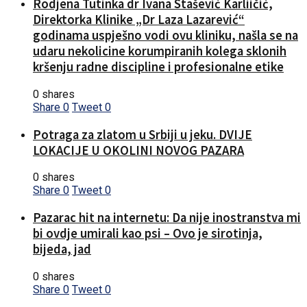
Rodjena Tutinka dr Ivana Stašević Karliičić,
Direktorka Klinike „Dr Laza Lazarević“
godinama uspješno vodi ovu kliniku, našla se na
udaru nekolicine korumpiranih kolega sklonih
kršenju radne discipline i profesionalne etike
0 shares
Share
0
Tweet
0
Potraga za zlatom u Srbiji u jeku. DVIJE
LOKACIJE U OKOLINI NOVOG PAZARA
0 shares
Share
0
Tweet
0
Pazarac hit na internetu: Da nije inostranstva mi
bi ovdje umirali kao psi – Ovo je sirotinja,
bijeda, jad
0 shares
Share
0
Tweet
0