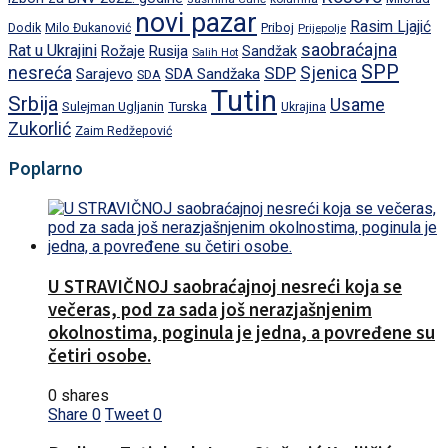
novi pazar
Rasim Ljajić
Dodik
Priboj
Milo Đukanović
Prijepolje
saobraćajna
Rat u Ukrajini
Rožaje
Rusija
Sandžak
Salih Hot
SPP
nesreća
SDP
Sjenica
Sarajevo
SDA Sandžaka
SDA
Tutin
Srbija
Usame
Turska
Sulejman Ugljanin
Ukrajina
Zukorlić
Zaim Redžepović
Poplarno
U STRAVIČNOJ saobraćajnoj nesreći koja se
večeras, pod za sada još nerazjašnjenim
okolnostima, poginula je jedna, a povređene su
četiri osobe.
0 shares
Share
0
Tweet
0