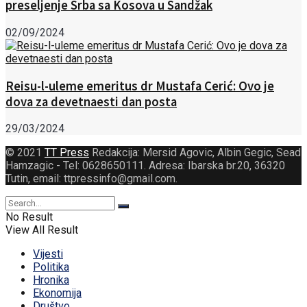
preseljenje Srba sa Kosova u Sandžak
02/09/2024
Reisu-l-uleme emeritus dr Mustafa Cerić: Ovo je
dova za devetnaesti dan posta
29/03/2024
© 2021
TT Press
Redakcija: Mersid Agovic, Albin Gegic, Sead
Hamzagic - Tel: 0628650111. Adresa: Ibarska br.20, 36320
Tutin, email: ttpressinfo@gmail.com
.
No Result
View All Result
Vijesti
Politika
Hronika
Ekonomija
Društvo