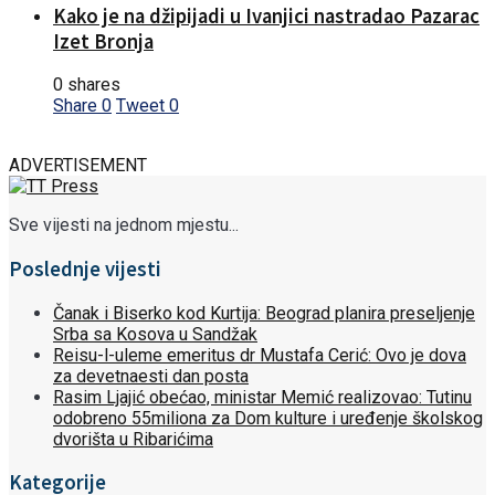
Kako je na džipijadi u Ivanjici nastradao Pazarac
Izet Bronja
0 shares
Share
0
Tweet
0
ADVERTISEMENT
Sve vijesti na jednom mjestu...
Poslednje vijesti
Čanak i Biserko kod Kurtija: Beograd planira preseljenje
Srba sa Kosova u Sandžak
Reisu-l-uleme emeritus dr Mustafa Cerić: Ovo je dova
za devetnaesti dan posta
Rasim Ljajić obećao, ministar Memić realizovao: Tutinu
odobreno 55miliona za Dom kulture i uređenje školskog
dvorišta u Ribarićima
Kategorije