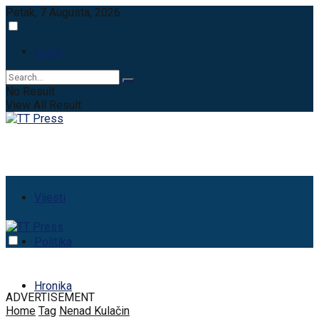
Petak, 7 Augusta, 2026
Login
No Result
View All Result
Vijesti
Politika
Hronika
ADVERTISEMENT
Home
Tag
Nenad Kulačin