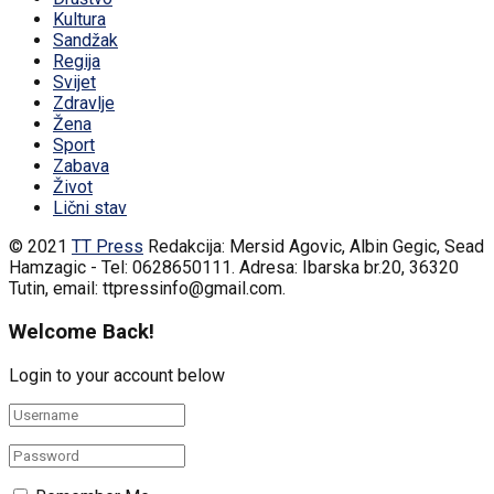
Kultura
Sandžak
Regija
Svijet
Zdravlje
Žena
Sport
Zabava
Život
Lični stav
© 2021
TT Press
Redakcija: Mersid Agovic, Albin Gegic, Sead
Hamzagic - Tel: 0628650111. Adresa: Ibarska br.20, 36320
Tutin, email: ttpressinfo@gmail.com
.
Welcome Back!
Login to your account below