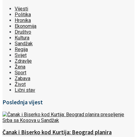
Vijesti
Politika
Hronika
Ekonomija
Društvo
Kultura
Sandžak
Regija
Svijet
Zdravlje
Žena
Sport
Zabava
Život
Lični stav
Poslednja vijest
Čanak i Biserko kod Kurtija: Beograd planira