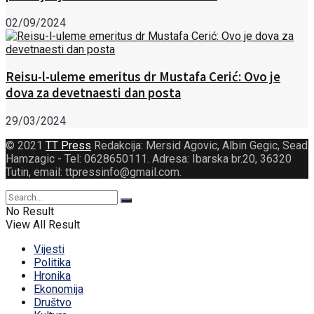
02/09/2024
Reisu-l-uleme emeritus dr Mustafa Cerić: Ovo je
dova za devetnaesti dan posta
29/03/2024
© 2021
TT Press
Redakcija: Mersid Agovic, Albin Gegic, Sead
Hamzagic - Tel: 0628650111. Adresa: Ibarska br.20, 36320
Tutin, email: ttpressinfo@gmail.com
.
No Result
View All Result
Vijesti
Politika
Hronika
Ekonomija
Društvo