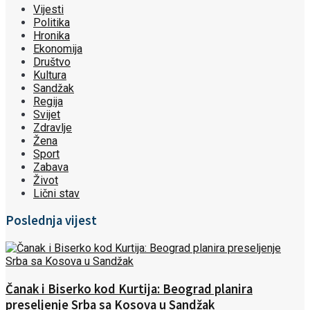
Vijesti
Politika
Hronika
Ekonomija
Društvo
Kultura
Sandžak
Regija
Svijet
Zdravlje
Žena
Sport
Zabava
Život
Lični stav
Poslednja vijest
Čanak i Biserko kod Kurtija: Beograd planira
preseljenje Srba sa Kosova u Sandžak