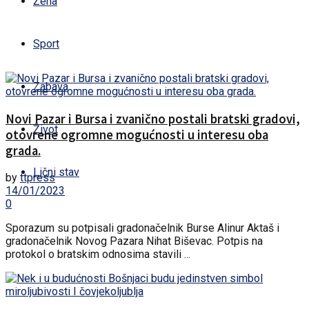
Žena
Sport
Zabava
Novi Pazar i Bursa i zvanično postali bratski gradovi,
Život
otovrene ogromne mogućnosti u interesu oba
grada.
Lični stav
by
ttpress
14/01/2023
0
Sporazum su potpisali gradonačelnik Burse Alinur Aktaš i
gradonačelnik Novog Pazara Nihat Biševac. Potpis na
protokol o bratskim odnosima stavili ...