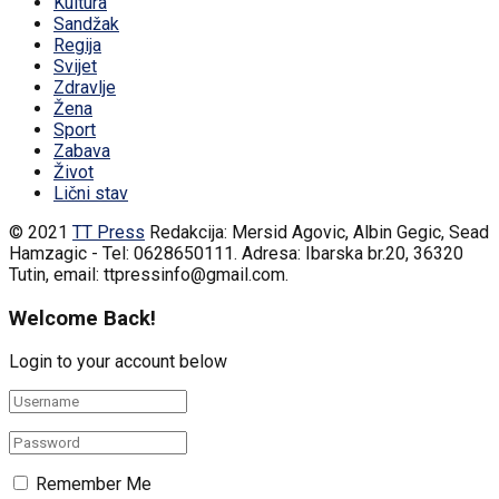
Kultura
Sandžak
Regija
Svijet
Zdravlje
Žena
Sport
Zabava
Život
Lični stav
© 2021
TT Press
Redakcija: Mersid Agovic, Albin Gegic, Sead
Hamzagic - Tel: 0628650111. Adresa: Ibarska br.20, 36320
Tutin, email: ttpressinfo@gmail.com
.
Welcome Back!
Login to your account below
Remember Me