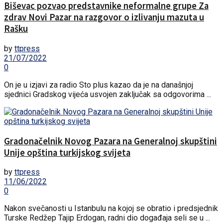
Biševac pozvao predstavnike neformalne grupe Za
zdrav Novi Pazar na razgovor o izlivanju mazuta u
Rašku
by
ttpress
21/07/2022
0
On je u izjavi za radio Sto plus kazao da je na današnjoj
sjednici Gradskog vijeća usvojen zaključak sa odgovorima ...
Gradonačelnik Novog Pazara na Generalnoj skupštini
Unije opština turkijskog svijeta
by
ttpress
11/06/2022
0
Nakon svečanosti u Istanbulu na kojoj se obratio i predsjednik
Turske Redžep Tajip Erdogan, radni dio događaja seli se u ...