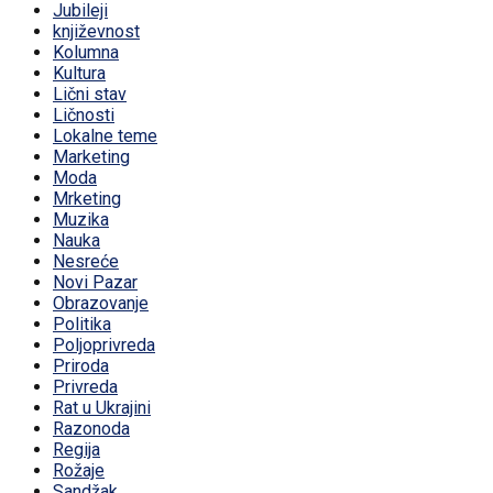
Jubileji
književnost
Kolumna
Kultura
Lični stav
Ličnosti
Lokalne teme
Marketing
Moda
Mrketing
Muzika
Nauka
Nesreće
Novi Pazar
Obrazovanje
Politika
Poljoprivreda
Priroda
Privreda
Rat u Ukrajini
Razonoda
Regija
Rožaje
Sandžak