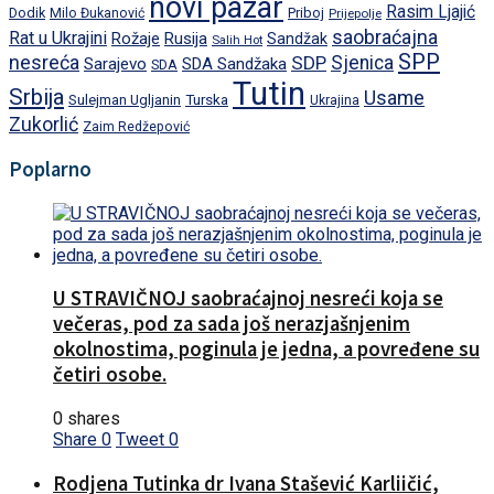
novi pazar
Rasim Ljajić
Dodik
Priboj
Milo Đukanović
Prijepolje
saobraćajna
Rat u Ukrajini
Rožaje
Rusija
Sandžak
Salih Hot
SPP
nesreća
SDP
Sjenica
Sarajevo
SDA Sandžaka
SDA
Tutin
Srbija
Usame
Turska
Sulejman Ugljanin
Ukrajina
Zukorlić
Zaim Redžepović
Poplarno
U STRAVIČNOJ saobraćajnoj nesreći koja se
večeras, pod za sada još nerazjašnjenim
okolnostima, poginula je jedna, a povređene su
četiri osobe.
0 shares
Share
0
Tweet
0
Rodjena Tutinka dr Ivana Stašević Karliičić,