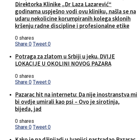
Direktorka Klinike „Dr Laza Lazarević“
godinama uspješno vodi ovu kliniku, našla se na
udaru nekolicine korumpiranih kolega sklonih
kršenju radne discipline i profesionalne etike
0 shares
Share
0
Tweet
0
Potraga za zlatom u Srbiji u jeku. DVIJE
LOKACIJE U OKOLINI NOVOG PAZARA
0 shares
Share
0
Tweet
0
Pazarac hit na internetu: Da nije inostranstva mi
bi ovdje umirali kao psi – Ovo je sirotinja,
bijeda, jad
0 shares
Share
0
Tweet
0
Kako je na džipijadi u Ivanjici nastradao Pazarac