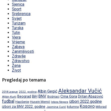
Sjenica
Sport
Srebrenica
Svijet
Turizam
Turska
Tutin
Vjera
Vrijeme
Zabava
Zanimljivosti
Zdravlje
Zdravstvo
Žena
Život
Pregledaj po temama
Aleksandar Vučić
Albin Gegić
2022. godina
2018 League
BNV
BiH
Crna Gora
Beograd
Dritan Abazović
Aljbin Kurti
Bošnjaci
fudbal
izbori 2022.godine
Hapšenje
Husein Memić
Istana Negara
Kosovo
izbori za BNV 2022. godine
Milorad
Jasmina Curić
kolumna