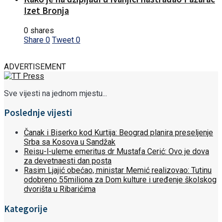
Izet Bronja
0 shares
Share
0
Tweet
0
ADVERTISEMENT
Sve vijesti na jednom mjestu...
Poslednje vijesti
Čanak i Biserko kod Kurtija: Beograd planira preseljenje
Srba sa Kosova u Sandžak
Reisu-l-uleme emeritus dr Mustafa Cerić: Ovo je dova
za devetnaesti dan posta
Rasim Ljajić obećao, ministar Memić realizovao: Tutinu
odobreno 55miliona za Dom kulture i uređenje školskog
dvorišta u Ribarićima
Kategorije