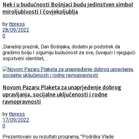
Nek i u budućnosti Bošnjaci budu jedinstven simbol
miroljubivosti I čovjekoljublja
by
ttpress
28/09/2022
0
,Današnji praznik, Dan Bošnjaka, dodatni je podstrek da
gradimo bolju I sigurniju budućnost za sve, čuvajući I njegujući
sopstveni identitet, ...
Novom Pazaru Plaketa za unaprjeđenje dobrog
upravljanja, socijalne uključenosti i rodne
ravnopravnosti
by
ttpress
17/09/2022
0
Prezentovani su rezultati programa, ’’Podrška Vlade