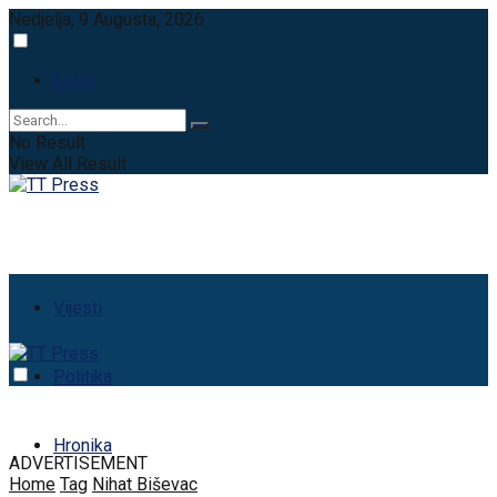
Nedjelja, 9 Augusta, 2026
Login
No Result
View All Result
Vijesti
Politika
Hronika
ADVERTISEMENT
Home
Tag
Nihat Biševac