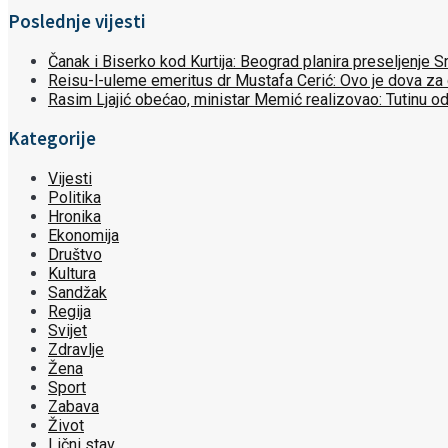
Poslednje vijesti
Čanak i Biserko kod Kurtija: Beograd planira preseljenje
Reisu-l-uleme emeritus dr Mustafa Cerić: Ovo je dova za
Rasim Ljajić obećao, ministar Memić realizovao: Tutinu o
Kategorije
Vijesti
Politika
Hronika
Ekonomija
Društvo
Kultura
Sandžak
Regija
Svijet
Zdravlje
Žena
Sport
Zabava
Život
Lični stav