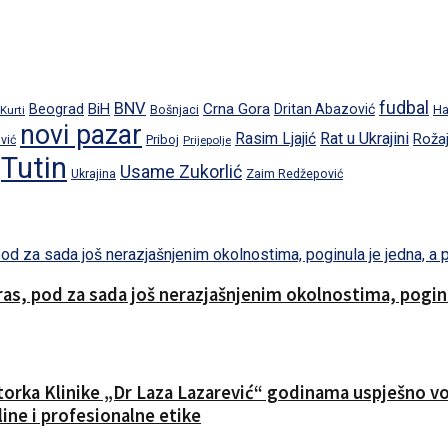
fudbal
BNV
BiH
Crna Gora
Beograd
Dritan Abazović
Ha
 Kurti
Bošnjaci
novi pazar
Rat u Ukrajini
Rasim Ljajić
Roža
Priboj
vić
Prijepolje
Tutin
Usame Zukorlić
Ukrajina
Zaim Redžepović
s, pod za sada još nerazjašnjenim okolnostima, poginul
ktorka Klinike „Dr Laza Lazarević“ godinama uspješno vod
ine i profesionalne etike