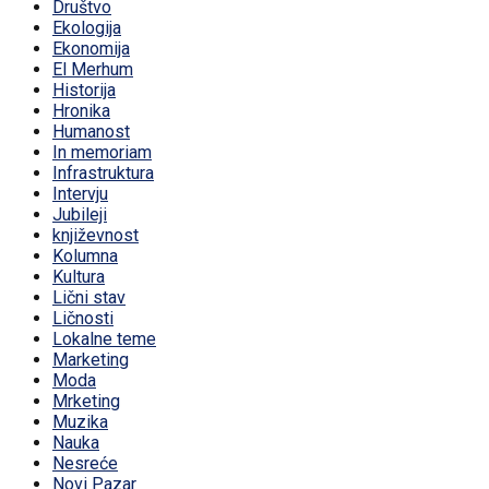
Društvo
Ekologija
Ekonomija
El Merhum
Historija
Hronika
Humanost
In memoriam
Infrastruktura
Intervju
Jubileji
književnost
Kolumna
Kultura
Lični stav
Ličnosti
Lokalne teme
Marketing
Moda
Mrketing
Muzika
Nauka
Nesreće
Novi Pazar