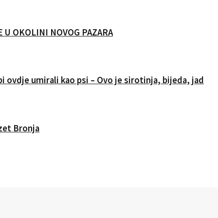
CIJE U OKOLINI NOVOG PAZARA
i ovdje umirali kao psi – Ovo je sirotinja, bijeda, jad
Izet Bronja