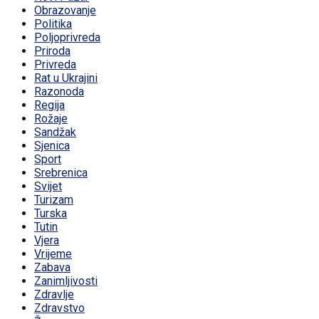
Obrazovanje
Politika
Poljoprivreda
Priroda
Privreda
Rat u Ukrajini
Razonoda
Regija
Rožaje
Sandžak
Sjenica
Sport
Srebrenica
Svijet
Turizam
Turska
Tutin
Vjera
Vrijeme
Zabava
Zanimljivosti
Zdravlje
Zdravstvo