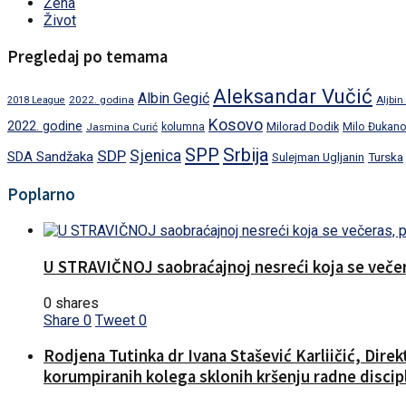
Žena
Život
Pregledaj po temama
Aleksandar Vučić
Albin Gegić
2022. godina
Aljbin
2018 League
Kosovo
2022. godine
Milorad Dodik
Jasmina Curić
kolumna
Milo Đukano
SPP
Srbija
SDP
Sjenica
SDA Sandžaka
Turska
Sulejman Ugljanin
Poplarno
U STRAVIČNOJ saobraćajnoj nesreći koja se večera
0 shares
Share
0
Tweet
0
Rodjena Tutinka dr Ivana Stašević Karliičić, Dire
korumpiranih kolega sklonih kršenju radne discipl