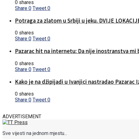
0 shares
Share
0
Tweet
0
Potraga za zlatom u Srbiji u jeku. DVIJE LOKA
0 shares
Share
0
Tweet
0
Pazarac hit na internetu: Da nije inostranstva mi b
0 shares
Share
0
Tweet
0
Kako je na džipijadi u Ivanjici nastradao Pazarac 
0 shares
Share
0
Tweet
0
ADVERTISEMENT
Sve vijesti na jednom mjestu...