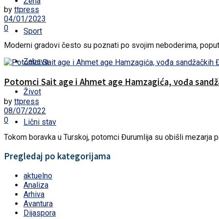
Žena
by
ttpress
04/01/2023
0
Sport
Moderni gradovi često su poznati po svojim neboderima, poput Burj
Zabava
Potomci Sait age i Ahmet age Hamzagića, vođa sandža
Život
by
ttpress
08/07/2022
0
Lični stav
Tokom boravka u Turskoj, potomci Đurumlija su obišli mezarja po
Pregledaj po kategorijama
aktuelno
Analiza
Arhiva
Avantura
Dijaspora