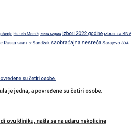
izbori 2022.godine
izbori za BNV
pšenje
Husein Memić
Istana Negara
saobraćajna nesreća
je
Rusija
Sarajevo
Sandžak
SDA
Salih Hot
a je jedna, a povređene su četiri osobe.
i ovu kliniku, našla se na udaru nekolicine