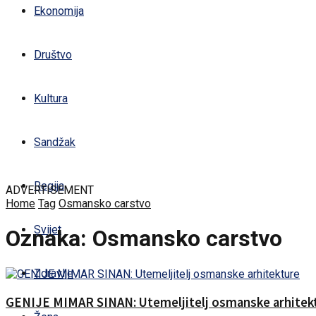
Ekonomija
Društvo
Kultura
Sandžak
Regija
ADVERTISEMENT
Home
Tag
Osmansko carstvo
Svijet
Oznaka:
Osmansko carstvo
Zdravlje
GENIJE MIMAR SINAN: Utemeljitelj osmanske arhitek