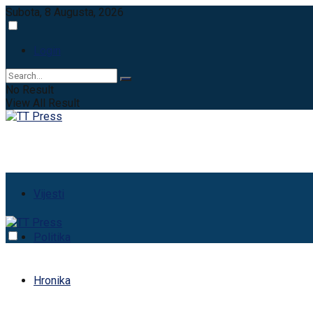
Subota, 8 Augusta, 2026
Login
No Result
View All Result
Vijesti
Politika
Hronika