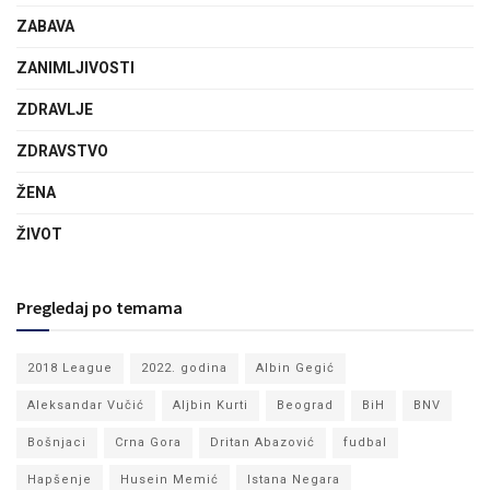
ZABAVA
ZANIMLJIVOSTI
ZDRAVLJE
ZDRAVSTVO
ŽENA
ŽIVOT
Pregledaj po temama
2018 League
2022. godina
Albin Gegić
Aleksandar Vučić
Aljbin Kurti
Beograd
BiH
BNV
Bošnjaci
Crna Gora
Dritan Abazović
fudbal
Hapšenje
Husein Memić
Istana Negara