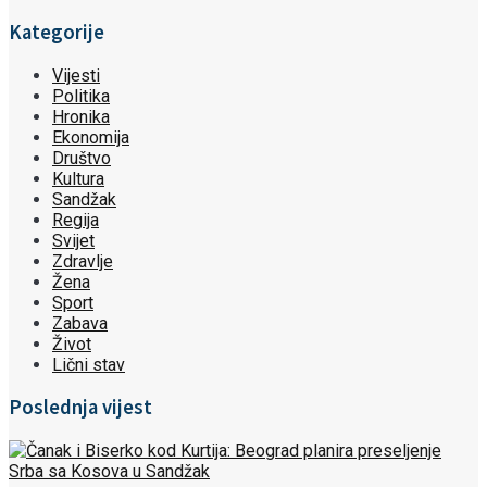
Kategorije
Vijesti
Politika
Hronika
Ekonomija
Društvo
Kultura
Sandžak
Regija
Svijet
Zdravlje
Žena
Sport
Zabava
Život
Lični stav
Poslednja vijest