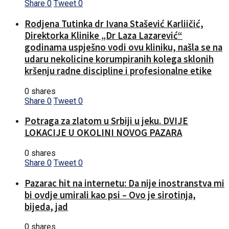
Share
0
Tweet
0
Rodjena Tutinka dr Ivana Stašević Karliičić,
Direktorka Klinike „Dr Laza Lazarević“
godinama uspješno vodi ovu kliniku, našla se na
udaru nekolicine korumpiranih kolega sklonih
kršenju radne discipline i profesionalne etike
0 shares
Share
0
Tweet
0
Potraga za zlatom u Srbiji u jeku. DVIJE
LOKACIJE U OKOLINI NOVOG PAZARA
0 shares
Share
0
Tweet
0
Pazarac hit na internetu: Da nije inostranstva mi
bi ovdje umirali kao psi – Ovo je sirotinja,
bijeda, jad
0 shares