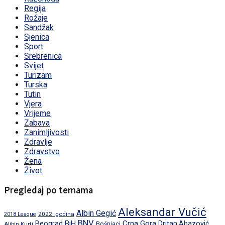
Regija
Rožaje
Sandžak
Sjenica
Sport
Srebrenica
Svijet
Turizam
Turska
Tutin
Vjera
Vrijeme
Zabava
Zanimljivosti
Zdravlje
Zdravstvo
Žena
Život
Pregledaj po temama
Aleksandar Vučić
Albin Gegić
2022. godina
2018 League
BNV
BiH
Crna Gora
Beograd
Dritan Abazović
Aljbin Kurti
Bošnjaci