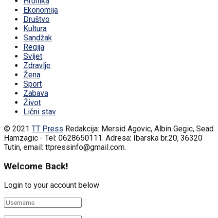
Hronika
Ekonomija
Društvo
Kultura
Sandžak
Regija
Svijet
Zdravlje
Žena
Sport
Zabava
Život
Lični stav
© 2021
TT Press
Redakcija: Mersid Agovic, Albin Gegic, Sead
Hamzagic - Tel: 0628650111. Adresa: Ibarska br.20, 36320
Tutin, email: ttpressinfo@gmail.com
.
Welcome Back!
Login to your account below