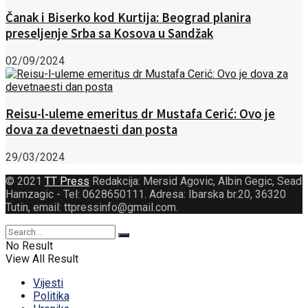
Čanak i Biserko kod Kurtija: Beograd planira
preseljenje Srba sa Kosova u Sandžak
02/09/2024
Reisu-l-uleme emeritus dr Mustafa Cerić: Ovo je
dova za devetnaesti dan posta
29/03/2024
© 2021
TT Press
Redakcija: Mersid Agovic, Albin Gegic, Sead
Hamzagic - Tel: 0628650111. Adresa: Ibarska br.20, 36320
Tutin, email: ttpressinfo@gmail.com
.
No Result
View All Result
Vijesti
Politika