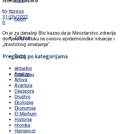
Žena
by
ttpress
31/05/2022
Sport
0
On je za današnji Blic kazao da je Ministarstvo zdravlja
Zabava
donijelo tu odluku na osnovu epidemiološke situacije i
„drastičnog smanjenja“ ...
Pregledaj po kategorijama
Život
aktuelno
Analiza
Lični stav
Arhiva
Avantura
Dijaspora
Društvo
Ekologija
Ekonomija
El Merhum
Historija
Hronika
Humanost