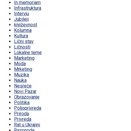
In memoriam
Infrastruktura
Intervju
Jubileji
književnost
Kolumna
Kultura
Lični stav
Ličnosti
Lokalne teme
Marketing
Moda
Mrketing
Muzika
Nauka
Nesreće
Novi Pazar
Obrazovanje
Politika
Poljoprivreda
Priroda
Privreda
Rat u Ukrajini
Razonoda