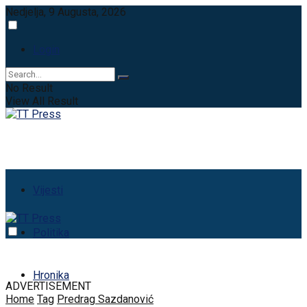
Nedjelja, 9 Augusta, 2026
Login
No Result
View All Result
Vijesti
Politika
Hronika
ADVERTISEMENT
Home
Tag
Predrag Sazdanović