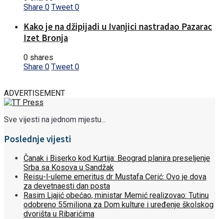
Share
0
Tweet
0
Kako je na džipijadi u Ivanjici nastradao Pazarac
Izet Bronja
0 shares
Share
0
Tweet
0
ADVERTISEMENT
Sve vijesti na jednom mjestu...
Poslednje vijesti
Čanak i Biserko kod Kurtija: Beograd planira preseljenje
Srba sa Kosova u Sandžak
Reisu-l-uleme emeritus dr Mustafa Cerić: Ovo je dova
za devetnaesti dan posta
Rasim Ljajić obećao, ministar Memić realizovao: Tutinu
odobreno 55miliona za Dom kulture i uređenje školskog
dvorišta u Ribarićima