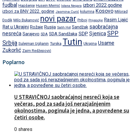
fudbal
izbori 2022.godine
Hapšenje
Husein Memić
Istana Negara
Kosovo
izbori za BNV 2022. godine
Milorad
Jasmina Curić
kolumna
novi pazar
Rasim Ljajić
Dodik
Priboj
Milo Đukanović
Prijepolje
saobraćajna
Rat u Ukrajini
Rožaje
Rusija
Sandžak
Salih Hot
SPP
nesreća
SDP
Sjenica
Sarajevo
SDA Sandžaka
SDA
Tutin
Srbija
Usame
Turska
Sulejman Ugljanin
Ukrajina
Zukorlić
Zaim Redžepović
Poplarno
U STRAVIČNOJ saobraćajnoj nesreći koja se
večeras, pod za sada još nerazjašnjenim
okolnostima, poginula je jedna, a povređene su
četiri osobe.
0 shares