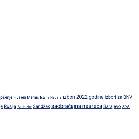
izbori 2022.godine
izbori za BNV
pšenje
Husein Memić
Istana Negara
saobraćajna nesreća
je
Rusija
Sarajevo
Sandžak
SDA
Salih Hot