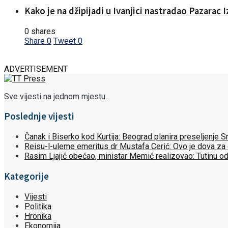
Kako je na džipijadi u Ivanjici nastradao Pazarac 
0 shares
Share
0
Tweet
0
ADVERTISEMENT
Sve vijesti na jednom mjestu...
Poslednje vijesti
Čanak i Biserko kod Kurtija: Beograd planira preseljenje
Reisu-l-uleme emeritus dr Mustafa Cerić: Ovo je dova za
Rasim Ljajić obećao, ministar Memić realizovao: Tutinu o
Kategorije
Vijesti
Politika
Hronika
Ekonomija