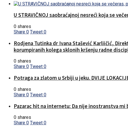
U STRAVIČNOJ saobraćajnoj nesreći koja se večera
0 shares
Share
0
Tweet
0
Rodjena Tutinka dr Ivana Stašević Karliičić, Dire
korumpiranih kolega sklonih kršenju radne discipl
0 shares
Share
0
Tweet
0
Potraga za zlatom u Srbiji u jeku. DVIJE LOKA
0 shares
Share
0
Tweet
0
Pazarac hit na internetu: Da nije inostranstva mi b
0 shares
Share
0
Tweet
0