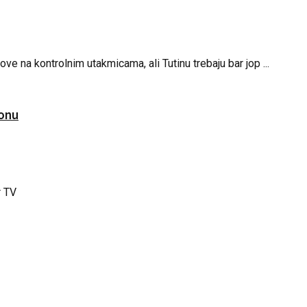
ove na kontrolnim utakmicama, ali Tutinu trebaju bar jop ...
zonu
r TV