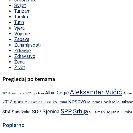
Svijet
Turizam
Turska
Tutin
Vjera
Vrijeme
Zabava
Zanimljivosti
Zdravlje
Zdravstvo
Žena
Život
Pregledaj po temama
Aleksandar Vučić
Albin Gegić
2022. godina
Aljbin
2018 League
Kosovo
2022. godine
Milorad Dodik
Jasmina Curić
kolumna
Milo Đukano
SPP
Srbija
SDP
Sjenica
SDA Sandžaka
Turska
Sulejman Ugljanin
Poplarno