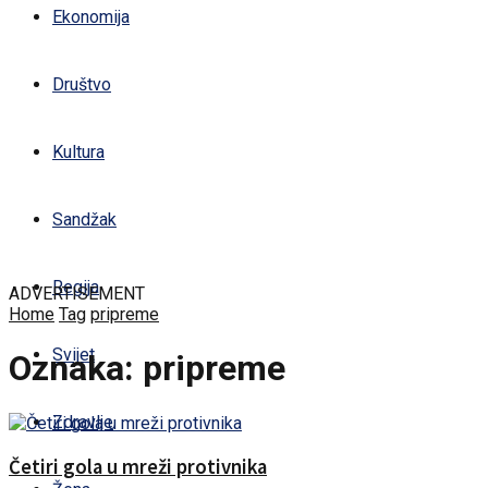
Ekonomija
Društvo
Kultura
Sandžak
Regija
ADVERTISEMENT
Home
Tag
pripreme
Svijet
Oznaka:
pripreme
Zdravlje
Četiri gola u mreži protivnika