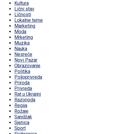
Kultura
Lični stav
Ličnosti
Lokalne teme
Marketing
Moda
Mrketing
Muzika
Nauka
Nesreće
Novi Pazar
Obrazovanje
Politika
Poljoprivreda
Priroda
Privreda
Rat u Ukrajini
Razonoda
Regija
Rožaje
Sandžak
Sjenica
Sport
Srebrenica