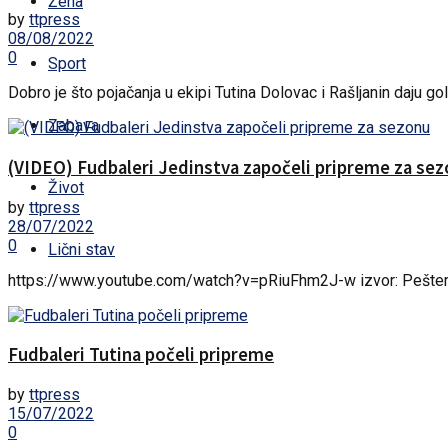
Žena
by
ttpress
08/08/2022
0
Sport
Dobro je što pojačanja u ekipi Tutina Dolovac i Rašljanin daju gol
Zabava
(VIDEO) Fudbaleri Jedinstva započeli pripreme za se
Život
by
ttpress
28/07/2022
0
Lični stav
https://www.youtube.com/watch?v=pRiuFhm2J-w izvor: Pešte
Fudbaleri Tutina počeli pripreme
by
ttpress
15/07/2022
0