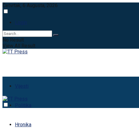
Četvrtak, 6 Augusta, 2026
Login
No Result
View All Result
Vijesti
Politika
Hronika