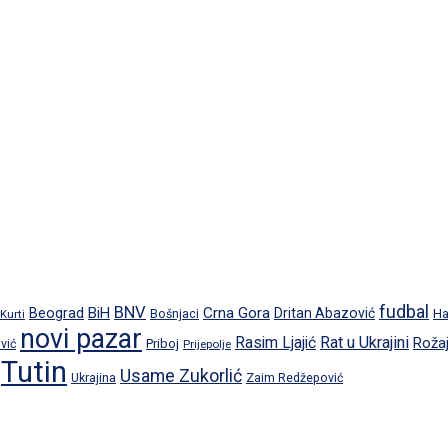
fudbal
BNV
BiH
Crna Gora
Beograd
Dritan Abazović
Ha
 Kurti
Bošnjaci
novi pazar
Rat u Ukrajini
Rasim Ljajić
Roža
Priboj
vić
Prijepolje
Tutin
Usame Zukorlić
Ukrajina
Zaim Redžepović