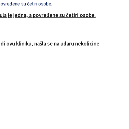
a je jedna, a povređene su četiri osobe.
i ovu kliniku, našla se na udaru nekolicine