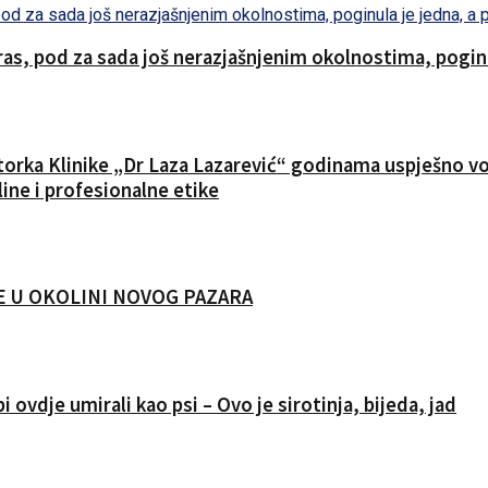
s, pod za sada još nerazjašnjenim okolnostima, poginul
ktorka Klinike „Dr Laza Lazarević“ godinama uspješno vod
ine i profesionalne etike
CIJE U OKOLINI NOVOG PAZARA
i ovdje umirali kao psi – Ovo je sirotinja, bijeda, jad