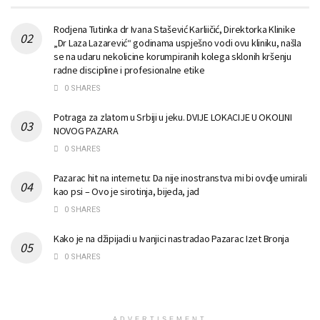
Rodjena Tutinka dr Ivana Stašević Karliičić, Direktorka Klinike
„Dr Laza Lazarević“ godinama uspješno vodi ovu kliniku, našla
se na udaru nekolicine korumpiranih kolega sklonih kršenju
radne discipline i profesionalne etike
0 SHARES
Potraga za zlatom u Srbiji u jeku. DVIJE LOKACIJE U OKOLINI
NOVOG PAZARA
0 SHARES
Pazarac hit na internetu: Da nije inostranstva mi bi ovdje umirali
kao psi – Ovo je sirotinja, bijeda, jad
0 SHARES
Kako je na džipijadi u Ivanjici nastradao Pazarac Izet Bronja
0 SHARES
ADVERTISEMENT