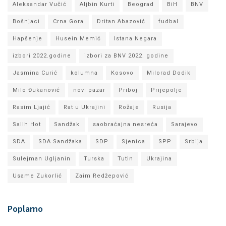
Aleksandar Vučić
Aljbin Kurti
Beograd
BiH
BNV
Bošnjaci
Crna Gora
Dritan Abazović
fudbal
Hapšenje
Husein Memić
Istana Negara
izbori 2022.godine
izbori za BNV 2022. godine
Jasmina Curić
kolumna
Kosovo
Milorad Dodik
Milo Đukanović
novi pazar
Priboj
Prijepolje
Rasim Ljajić
Rat u Ukrajini
Rožaje
Rusija
Salih Hot
Sandžak
saobraćajna nesreća
Sarajevo
SDA
SDA Sandžaka
SDP
Sjenica
SPP
Srbija
Sulejman Ugljanin
Turska
Tutin
Ukrajina
Usame Zukorlić
Zaim Redžepović
Poplarno