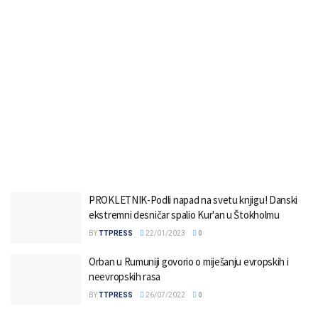
PROKLETNIK-Podli napad na svetu knjigu! Danski
ekstremni desničar spalio Kur'an u Štokholmu
BY
TTPRESS
22/01/2023
0
Orban u Rumuniji govorio o miješanju evropskih i
neevropskih rasa
BY
TTPRESS
26/07/2022
0