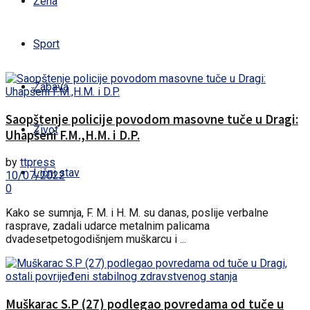
Žena
Sport
Zabava
Saopštenje policije povodom masovne tuče u Dragi:
Život
Uhapšeni F.M.,H.M. i D.P.
by
ttpress
Lični stav
10/07/2022
0
Kako se sumnja, F. M. i H. M. su danas, poslije verbalne
rasprave, zadali udarce metalnim palicama
dvadesetpetogodišnjem muškarcu i ...
Muškarac S.P (27) podlegao povredama od tuče u