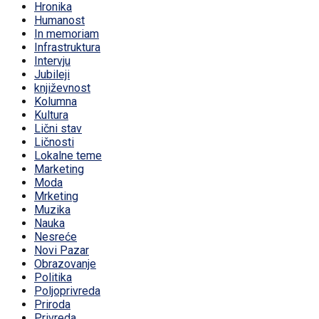
Hronika
Humanost
In memoriam
Infrastruktura
Intervju
Jubileji
književnost
Kolumna
Kultura
Lični stav
Ličnosti
Lokalne teme
Marketing
Moda
Mrketing
Muzika
Nauka
Nesreće
Novi Pazar
Obrazovanje
Politika
Poljoprivreda
Priroda
Privreda