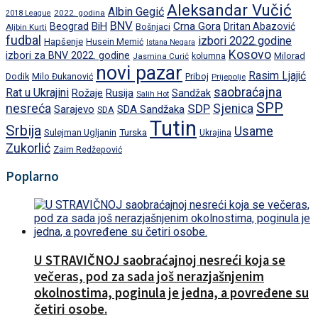
Aleksandar Vučić
Albin Gegić
2022. godina
2018 League
BNV
BiH
Crna Gora
Beograd
Dritan Abazović
Aljbin Kurti
Bošnjaci
fudbal
izbori 2022.godine
Hapšenje
Husein Memić
Istana Negara
Kosovo
izbori za BNV 2022. godine
Milorad
Jasmina Curić
kolumna
novi pazar
Rasim Ljajić
Dodik
Priboj
Milo Đukanović
Prijepolje
saobraćajna
Rat u Ukrajini
Rožaje
Rusija
Sandžak
Salih Hot
SPP
nesreća
SDP
Sjenica
Sarajevo
SDA Sandžaka
SDA
Tutin
Srbija
Usame
Turska
Sulejman Ugljanin
Ukrajina
Zukorlić
Zaim Redžepović
Poplarno
U STRAVIČNOJ saobraćajnoj nesreći koja se
večeras, pod za sada još nerazjašnjenim
okolnostima, poginula je jedna, a povređene su
četiri osobe.