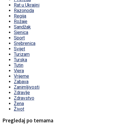
Rat u Ukrajini
Razonoda
Regija
Rožaje
Sandžak
Sjenica
Sport
Srebrenica
Svijet
Turizam
Turska
Tutin
Vjera
Vrijeme
Zabava
Zanimljivosti
Zdravlje
Zdravstvo
Žena
Život
Pregledaj po temama