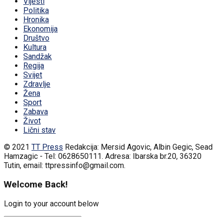
Vijesti
Politika
Hronika
Ekonomija
Društvo
Kultura
Sandžak
Regija
Svijet
Zdravlje
Žena
Sport
Zabava
Život
Lični stav
© 2021
TT Press
Redakcija: Mersid Agovic, Albin Gegic, Sead
Hamzagic - Tel: 0628650111. Adresa: Ibarska br.20, 36320
Tutin, email: ttpressinfo@gmail.com
.
Welcome Back!
Login to your account below