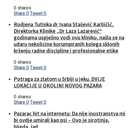
0 shares
Share
0
Tweet
0
Rodjena Tutinka dr Ivana Stašević Karliičić,
Direktorka Klinike „Dr Laza Lazarević“
godinama uspješno vodi ovu kliniku, našla se na
udaru nekolicine korumpiranih kolega sklonih
kršenju radne discipline i profesionalne etike
0 shares
Share
0
Tweet
0
Potraga za zlatom u Srbiji u jeku. DVIJE
LOKACIJE U OKOLINI NOVOG PAZARA
0 shares
Share
0
Tweet
0
Pazarac hit na internetu: Da nije inostranstva mi
bi ovdje umirali kao psi – Ovo je sirotinja,
bijeda, jad