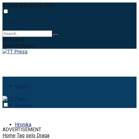
Subota, 8 Augusta, 2026
Login
No Result
View All Result
Vijesti
Politika
Hronika
ADVERTISEMENT
Home
Tag
selo Draga