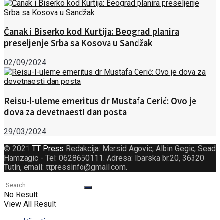
Čanak i Biserko kod Kurtija: Beograd planira
preseljenje Srba sa Kosova u Sandžak
02/09/2024
Reisu-l-uleme emeritus dr Mustafa Cerić: Ovo je
dova za devetnaesti dan posta
29/03/2024
© 2021
TT Press
Redakcija: Mersid Agovic, Albin Gegic, Sead
Hamzagic - Tel: 0628650111. Adresa: Ibarska br.20, 36320
Tutin, email: ttpressinfo@gmail.com
.
No Result
View All Result