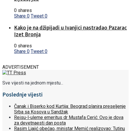
0 shares
Share
0
Tweet
0
Kako je na džipijadi u Ivanjici nastradao Pazarac
Izet Bronja
0 shares
Share
0
Tweet
0
ADVERTISEMENT
Sve vijesti na jednom mjestu...
Poslednje vijesti
Čanak i Biserko kod Kurtija: Beograd planira preseljenje
Srba sa Kosova u Sandžak
Reisu-l-uleme emeritus dr Mustafa Cerić: Ovo je dova
za devetnaesti dan posta
Rasim Ljajić obećao, ministar Memić realizovao: Tutinu