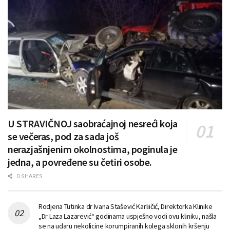
U STRAVIČNOJ saobraćajnoj nesreći koja
se večeras, pod za sada još
nerazjašnjenim okolnostima, poginula je
jedna, a povređene su četiri osobe.
0 SHARES
Rodjena Tutinka dr Ivana Stašević Karliičić, Direktorka Klinike
„Dr Laza Lazarević“ godinama uspješno vodi ovu kliniku, našla
se na udaru nekolicine korumpiranih kolega sklonih kršenju