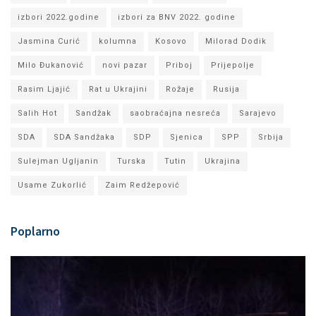
izbori 2022.godine
izbori za BNV 2022. godine
Jasmina Curić
kolumna
Kosovo
Milorad Dodik
Milo Đukanović
novi pazar
Priboj
Prijepolje
Rasim Ljajić
Rat u Ukrajini
Rožaje
Rusija
Salih Hot
Sandžak
saobraćajna nesreća
Sarajevo
SDA
SDA Sandžaka
SDP
Sjenica
SPP
Srbija
Sulejman Ugljanin
Turska
Tutin
Ukrajina
Usame Zukorlić
Zaim Redžepović
Poplarno