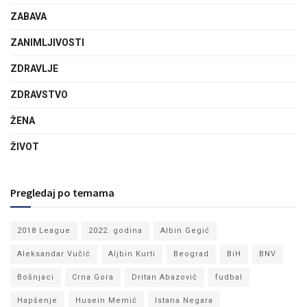
ZABAVA
ZANIMLJIVOSTI
ZDRAVLJE
ZDRAVSTVO
ŽENA
ŽIVOT
Pregledaj po temama
2018 League
2022. godina
Albin Gegić
Aleksandar Vučić
Aljbin Kurti
Beograd
BiH
BNV
Bošnjaci
Crna Gora
Dritan Abazović
fudbal
Hapšenje
Husein Memić
Istana Negara