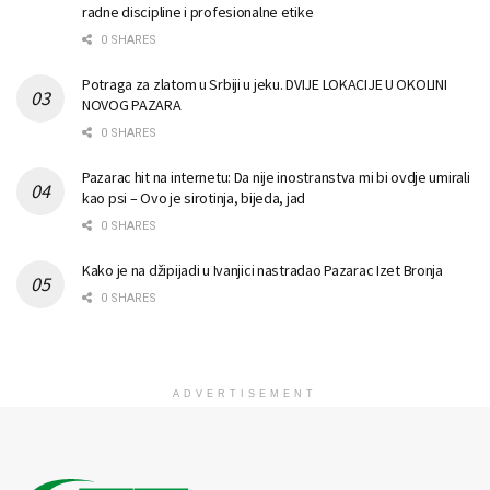
radne discipline i profesionalne etike
0 SHARES
Potraga za zlatom u Srbiji u jeku. DVIJE LOKACIJE U OKOLINI
NOVOG PAZARA
0 SHARES
Pazarac hit na internetu: Da nije inostranstva mi bi ovdje umirali
kao psi – Ovo je sirotinja, bijeda, jad
0 SHARES
Kako je na džipijadi u Ivanjici nastradao Pazarac Izet Bronja
0 SHARES
ADVERTISEMENT