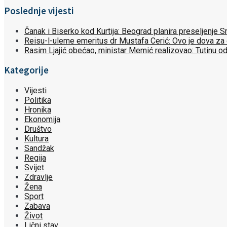
Poslednje vijesti
Čanak i Biserko kod Kurtija: Beograd planira preseljenje
Reisu-l-uleme emeritus dr Mustafa Cerić: Ovo je dova za
Rasim Ljajić obećao, ministar Memić realizovao: Tutinu o
Kategorije
Vijesti
Politika
Hronika
Ekonomija
Društvo
Kultura
Sandžak
Regija
Svijet
Zdravlje
Žena
Sport
Zabava
Život
Lični stav