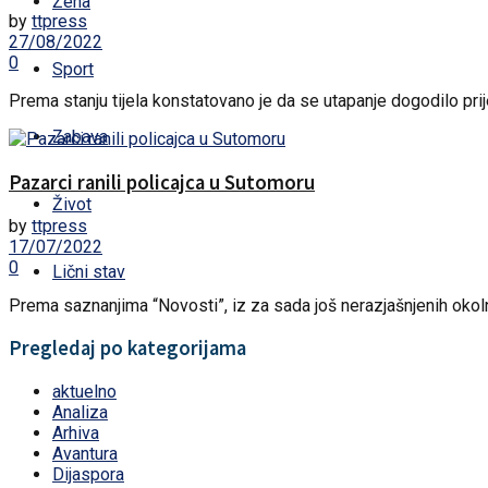
Žena
by
ttpress
27/08/2022
0
Sport
Prema stanju tijela konstatovano je da se utapanje dogodilo prije
Zabava
Pazarci ranili policajca u Sutomoru
Život
by
ttpress
17/07/2022
0
Lični stav
Prema saznanjima “Novosti”, iz za sada još nerazjašnjenih okoln
Pregledaj po kategorijama
aktuelno
Analiza
Arhiva
Avantura
Dijaspora