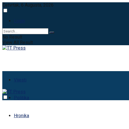
Četvrtak, 6 Augusta, 2026
Login
No Result
View All Result
Vijesti
Politika
Hronika