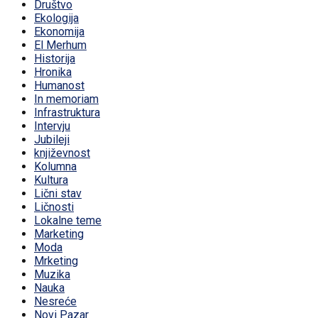
Društvo
Ekologija
Ekonomija
El Merhum
Historija
Hronika
Humanost
In memoriam
Infrastruktura
Intervju
Jubileji
književnost
Kolumna
Kultura
Lični stav
Ličnosti
Lokalne teme
Marketing
Moda
Mrketing
Muzika
Nauka
Nesreće
Novi Pazar