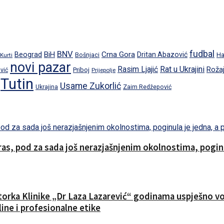
fudbal
BNV
BiH
Crna Gora
Beograd
Dritan Abazović
Ha
 Kurti
Bošnjaci
novi pazar
Rat u Ukrajini
Rasim Ljajić
Roža
Priboj
vić
Prijepolje
Tutin
Usame Zukorlić
Ukrajina
Zaim Redžepović
s, pod za sada još nerazjašnjenim okolnostima, poginul
ktorka Klinike „Dr Laza Lazarević“ godinama uspješno vod
ine i profesionalne etike