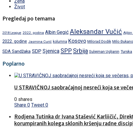
Žena
Život
Pregledaj po temama
Aleksandar Vučić
Albin Gegić
2022. godina
Aljbin
2018 League
Kosovo
2022. godine
Milorad Dodik
Jasmina Curić
kolumna
Milo Đukano
SPP
Srbija
SDP
Sjenica
SDA Sandžaka
Turska
Sulejman Ugljanin
Poplarno
U STRAVIČNOJ saobraćajnoj nesreći koja se večera
0 shares
Share
0
Tweet
0
Rodjena Tutinka dr Ivana Stašević Karliičić, Dire
korumpiranih kolega sklonih kršenju radne discipl