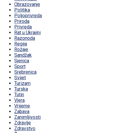
Obrazovanje
Politika
Poljoprivreda
Priroda
Privreda
Rat u Ukrajini
Razonoda
Regija
Rožaje
Sandžak
Sjenica
Sport
Srebrenica
Svijet
Turizam
Turska
Tutin
Vjera
Vrijeme
Zabava
Zanimljivosti
Zdravlje
Zdravstvo