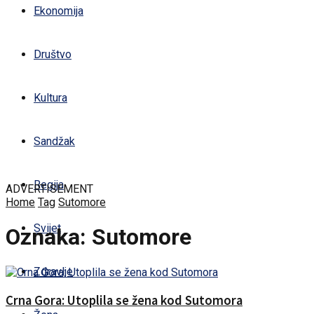
Ekonomija
Društvo
Kultura
Sandžak
Regija
ADVERTISEMENT
Home
Tag
Sutomore
Svijet
Oznaka:
Sutomore
Zdravlje
Crna Gora: Utoplila se žena kod Sutomora