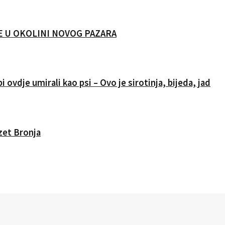
CIJE U OKOLINI NOVOG PAZARA
i ovdje umirali kao psi – Ovo je sirotinja, bijeda, jad
Izet Bronja