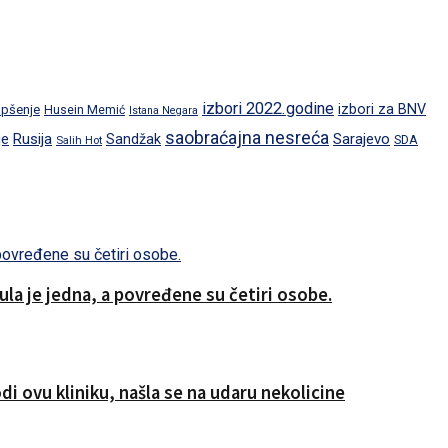
izbori 2022.godine
izbori za BNV
pšenje
Husein Memić
Istana Negara
saobraćajna nesreća
je
Rusija
Sarajevo
Sandžak
SDA
Salih Hot
a je jedna, a povređene su četiri osobe.
i ovu kliniku, našla se na udaru nekolicine