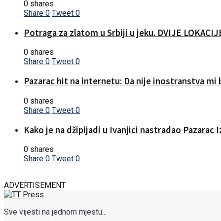
0 shares
Share
0
Tweet
0
Potraga za zlatom u Srbiji u jeku. DVIJE LOKA
0 shares
Share
0
Tweet
0
Pazarac hit na internetu: Da nije inostranstva mi b
0 shares
Share
0
Tweet
0
Kako je na džipijadi u Ivanjici nastradao Pazarac 
0 shares
Share
0
Tweet
0
ADVERTISEMENT
Sve vijesti na jednom mjestu...