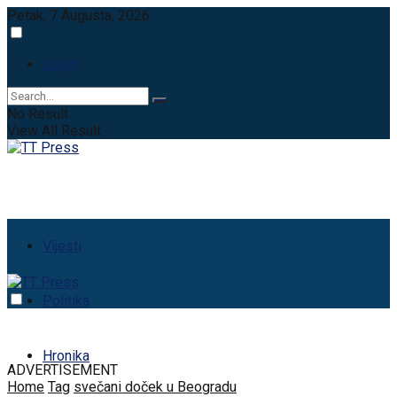
Petak, 7 Augusta, 2026
Login
No Result
View All Result
Vijesti
Politika
Hronika
ADVERTISEMENT
Home
Tag
svečani doček u Beogradu