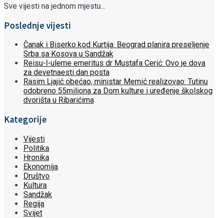
Sve vijesti na jednom mjestu...
Poslednje vijesti
Čanak i Biserko kod Kurtija: Beograd planira preseljenje
Srba sa Kosova u Sandžak
Reisu-l-uleme emeritus dr Mustafa Cerić: Ovo je dova
za devetnaesti dan posta
Rasim Ljajić obećao, ministar Memić realizovao: Tutinu
odobreno 55miliona za Dom kulture i uređenje školskog
dvorišta u Ribarićima
Kategorije
Vijesti
Politika
Hronika
Ekonomija
Društvo
Kultura
Sandžak
Regija
Svijet