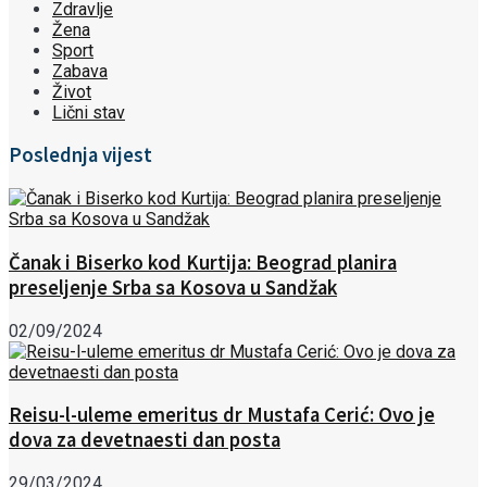
Zdravlje
Žena
Sport
Zabava
Život
Lični stav
Poslednja vijest
Čanak i Biserko kod Kurtija: Beograd planira
preseljenje Srba sa Kosova u Sandžak
02/09/2024
Reisu-l-uleme emeritus dr Mustafa Cerić: Ovo je
dova za devetnaesti dan posta
29/03/2024