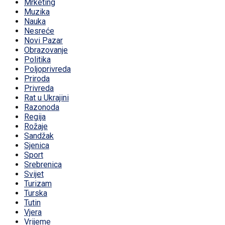
Mrketing
Muzika
Nauka
Nesreće
Novi Pazar
Obrazovanje
Politika
Poljoprivreda
Priroda
Privreda
Rat u Ukrajini
Razonoda
Regija
Rožaje
Sandžak
Sjenica
Sport
Srebrenica
Svijet
Turizam
Turska
Tutin
Vjera
Vrijeme