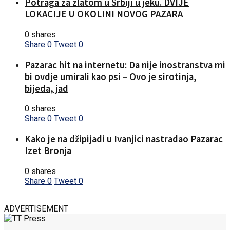
Potraga za zlatom u Srbiji u jeku. DVIJE
LOKACIJE U OKOLINI NOVOG PAZARA
0 shares
Share
0
Tweet
0
Pazarac hit na internetu: Da nije inostranstva mi
bi ovdje umirali kao psi – Ovo je sirotinja,
bijeda, jad
0 shares
Share
0
Tweet
0
Kako je na džipijadi u Ivanjici nastradao Pazarac
Izet Bronja
0 shares
Share
0
Tweet
0
ADVERTISEMENT