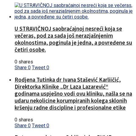
U STRAVIČNOJ saobraćajnoj nesreći koja se
večeras, pod za sada još nerazjašnjenim
okolnostima, poginula je jedna, a povređene su
četiri osobe.
0 shares
Share
0
Tweet
0
Rodjena Tutinka dr Ivana Stašević Karliičić,
Direktorka Klinike „Dr Laza Lazarević“
godinama uspješno vodi ovu kliniku, našla se na
udaru nekolicine korumpiranih kolega sklonih
kršenju radne discipline i profesionalne etike
0 shares
Share
0
Tweet
0