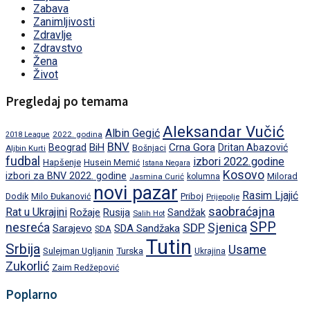
Zabava
Zanimljivosti
Zdravlje
Zdravstvo
Žena
Život
Pregledaj po temama
Aleksandar Vučić
Albin Gegić
2022. godina
2018 League
BNV
BiH
Crna Gora
Beograd
Dritan Abazović
Aljbin Kurti
Bošnjaci
fudbal
izbori 2022.godine
Hapšenje
Husein Memić
Istana Negara
Kosovo
izbori za BNV 2022. godine
Milorad
Jasmina Curić
kolumna
novi pazar
Rasim Ljajić
Dodik
Priboj
Milo Đukanović
Prijepolje
saobraćajna
Rat u Ukrajini
Rožaje
Rusija
Sandžak
Salih Hot
SPP
nesreća
SDP
Sjenica
Sarajevo
SDA Sandžaka
SDA
Tutin
Srbija
Usame
Turska
Sulejman Ugljanin
Ukrajina
Zukorlić
Zaim Redžepović
Poplarno