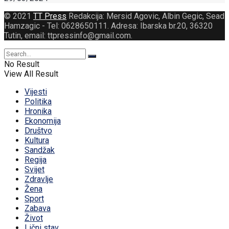
© 2021
TT Press
Redakcija: Mersid Agovic, Albin Gegic, Sead
Hamzagic - Tel: 0628650111. Adresa: Ibarska br.20, 36320
Tutin, email: ttpressinfo@gmail.com
.
No Result
View All Result
Vijesti
Politika
Hronika
Ekonomija
Društvo
Kultura
Sandžak
Regija
Svijet
Zdravlje
Žena
Sport
Zabava
Život
Lični stav