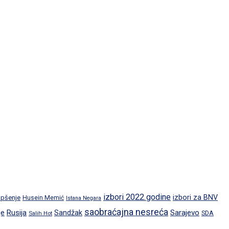
izbori 2022.godine
izbori za BNV
pšenje
Husein Memić
Istana Negara
saobraćajna nesreća
je
Rusija
Sarajevo
Sandžak
SDA
Salih Hot