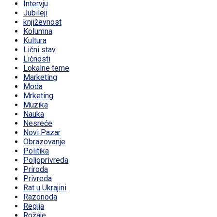
Intervju
Jubileji
književnost
Kolumna
Kultura
Lični stav
Ličnosti
Lokalne teme
Marketing
Moda
Mrketing
Muzika
Nauka
Nesreće
Novi Pazar
Obrazovanje
Politika
Poljoprivreda
Priroda
Privreda
Rat u Ukrajini
Razonoda
Regija
Rožaje