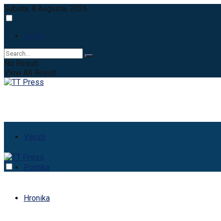
Subota, 8 Augusta, 2026
Login
No Result
View All Result
Vijesti
Politika
Hronika