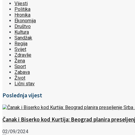
Vijesti
Politika
Hronika
Ekonomija
Društvo
Kultura
Sandžak
Regija
Svijet
Zdravlje
Žena
Sport
Zabava
Život
Lični stav
Poslednja vijest
Čanak i Biserko kod Kurtija: Beograd planira preselje
02/09/2024