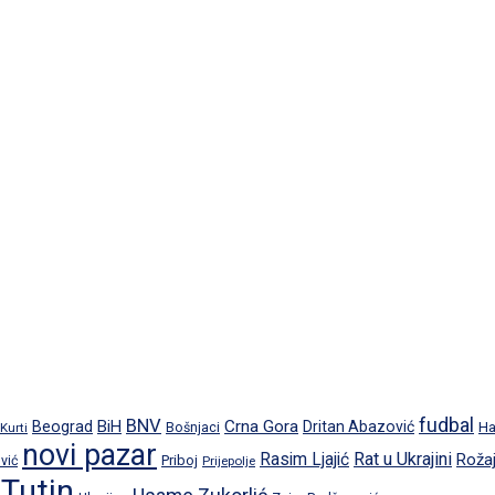
fudbal
BNV
BiH
Crna Gora
Beograd
Dritan Abazović
Ha
 Kurti
Bošnjaci
novi pazar
Rat u Ukrajini
Rasim Ljajić
Roža
Priboj
vić
Prijepolje
Tutin