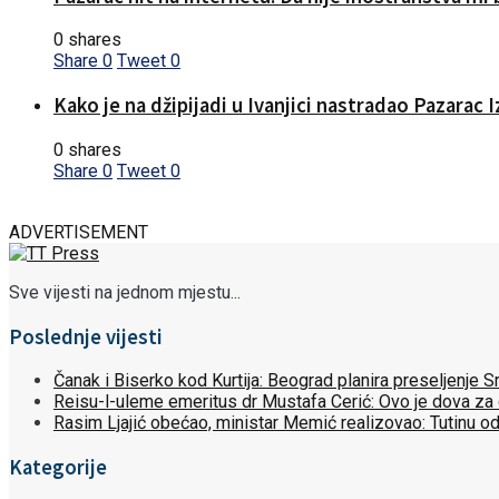
0 shares
Share
0
Tweet
0
Kako je na džipijadi u Ivanjici nastradao Pazarac 
0 shares
Share
0
Tweet
0
ADVERTISEMENT
Sve vijesti na jednom mjestu...
Poslednje vijesti
Čanak i Biserko kod Kurtija: Beograd planira preseljenje
Reisu-l-uleme emeritus dr Mustafa Cerić: Ovo je dova za
Rasim Ljajić obećao, ministar Memić realizovao: Tutinu o
Kategorije