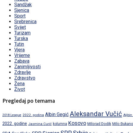
Sandžak
Sjenica
Sport
Srebrenica
Svijet
Turizam
Turska
Tutin
Vjera
Vrijeme
Zabava
Zanimljivosti
Zdravlje
Zdravstvo
Žena
Život
Pregledaj po temama
Aleksandar Vučić
Albin Gegić
2022. godina
Aljbin
2018 League
Kosovo
2022. godine
Milorad Dodik
Jasmina Curić
kolumna
Milo Đukano