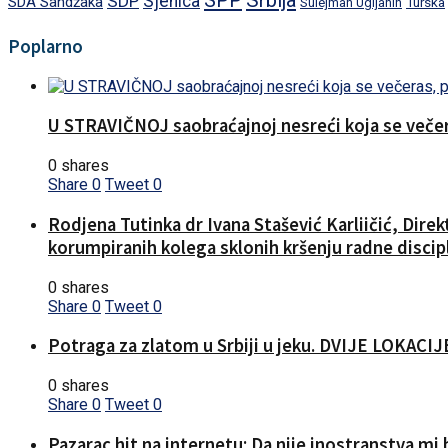
SPP
Srbija
SDP
Sjenica
SDA Sandžaka
Turska
Sulejman Ugljanin
Poplarno
U STRAVIČNOJ saobraćajnoj nesreći koja se večera
0 shares
Share
0
Tweet
0
Rodjena Tutinka dr Ivana Stašević Karliičić, Dire
korumpiranih kolega sklonih kršenju radne discipl
0 shares
Share
0
Tweet
0
Potraga za zlatom u Srbiji u jeku. DVIJE LOKA
0 shares
Share
0
Tweet
0
Pazarac hit na internetu: Da nije inostranstva mi b