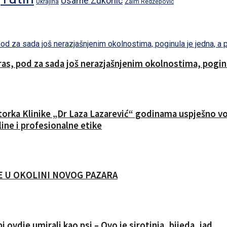
Usame Zukorlić
Ukrajina
Zaim Redžepović
s, pod za sada još nerazjašnjenim okolnostima, poginul
ktorka Klinike „Dr Laza Lazarević“ godinama uspješno vod
ine i profesionalne etike
CIJE U OKOLINI NOVOG PAZARA
i ovdje umirali kao psi – Ovo je sirotinja, bijeda, jad