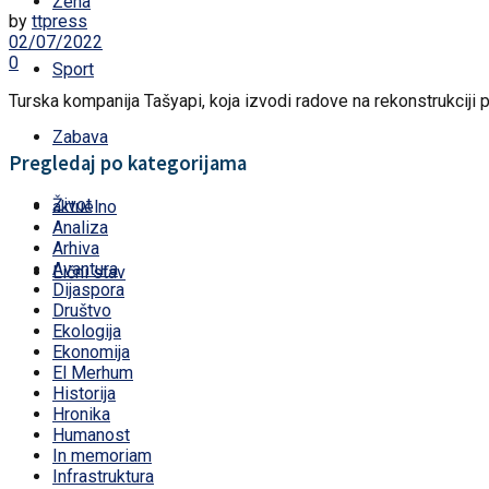
Žena
by
ttpress
02/07/2022
0
Sport
Turska kompanija Tašyapi, koja izvodi radove na rekonstrukciji p
Zabava
Pregledaj po kategorijama
Život
aktuelno
Analiza
Arhiva
Avantura
Lični stav
Dijaspora
Društvo
Ekologija
Ekonomija
El Merhum
Historija
Hronika
Humanost
In memoriam
Infrastruktura