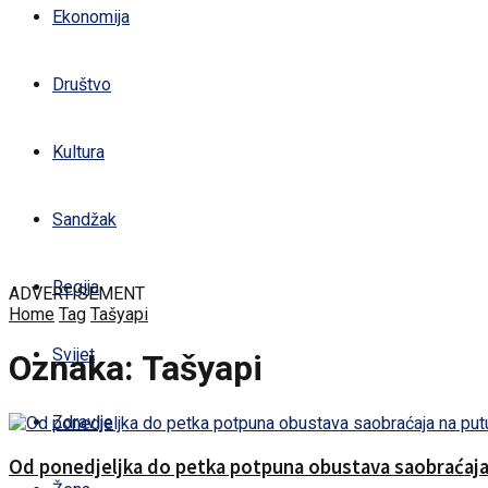
Ekonomija
Društvo
Kultura
Sandžak
Regija
ADVERTISEMENT
Home
Tag
Tašyapi
Svijet
Oznaka:
Tašyapi
Zdravlje
Od ponedjeljka do petka potpuna obustava saobraćaja 