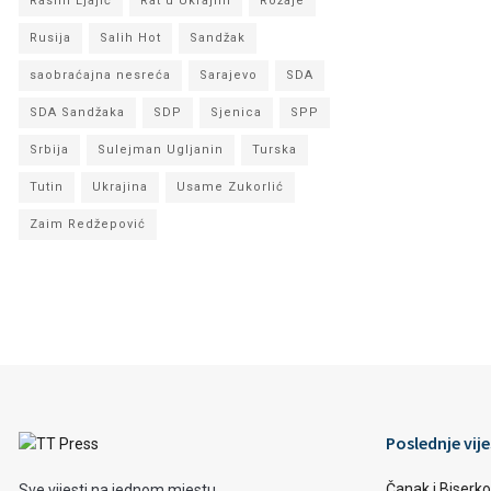
Rasim Ljajić
Rat u Ukrajini
Rožaje
Rusija
Salih Hot
Sandžak
saobraćajna nesreća
Sarajevo
SDA
SDA Sandžaka
SDP
Sjenica
SPP
Srbija
Sulejman Ugljanin
Turska
Tutin
Ukrajina
Usame Zukorlić
Zaim Redžepović
Poslednje vije
Čanak i Biserko
Sve vijesti na jednom mjestu...