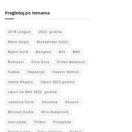
Pregledaj po temama
2018 League
2022. godina
Albin Gegić
Aleksandar Vučić
Aljbin Kurti
Beograd
BiH
BNV
Bošnjaci
Crna Gora
Dritan Abazović
fudbal
Hapšenje
Husein Memić
Istana Negara
izbori 2022.godine
izbori za BNV 2022. godine
Jasmina Curić
kolumna
Kosovo
Milorad Dodik
Milo Đukanović
novi pazar
Priboj
Prijepolje