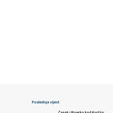
Poslednja vijest
Čanak i Biserko kod Kurtija: