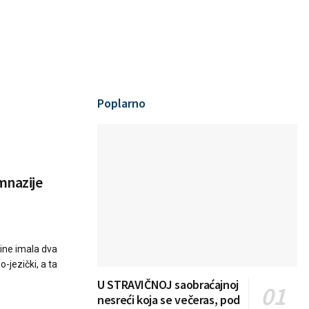
Poplarno
mnazije
dine imala dva
-jezički, a ta
U STRAVIČNOJ saobraćajnoj
nesreći koja se večeras, pod