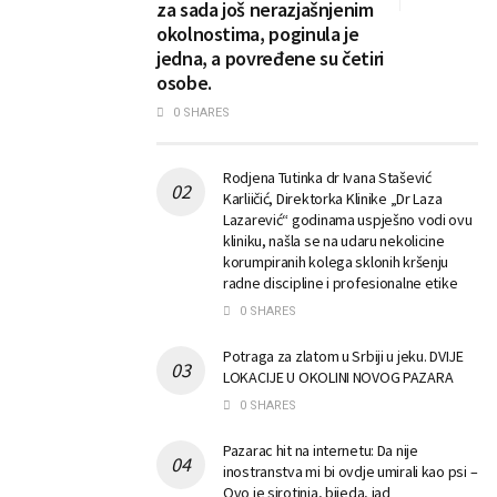
za sada još nerazjašnjenim
okolnostima, poginula je
jedna, a povređene su četiri
osobe.
0 SHARES
Rodjena Tutinka dr Ivana Stašević
Karliičić, Direktorka Klinike „Dr Laza
Lazarević“ godinama uspješno vodi ovu
kliniku, našla se na udaru nekolicine
korumpiranih kolega sklonih kršenju
radne discipline i profesionalne etike
0 SHARES
Potraga za zlatom u Srbiji u jeku. DVIJE
LOKACIJE U OKOLINI NOVOG PAZARA
0 SHARES
Pazarac hit na internetu: Da nije
inostranstva mi bi ovdje umirali kao psi –
Ovo je sirotinja, bijeda, jad