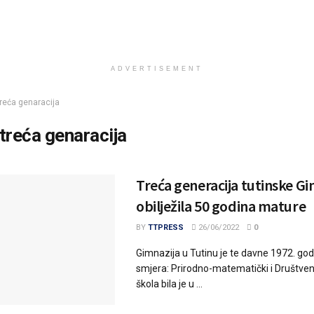
ADVERTISEMENT
treća genaracija
treća genaracija
Treća generacija tutinske Gi
obilježila 50 godina mature
BY
TTPRESS
26/06/2022
0
Gimnazija u Tutinu je te davne 1972. go
smjera: Prirodno-matematički i Društveno
škola bila je u ...