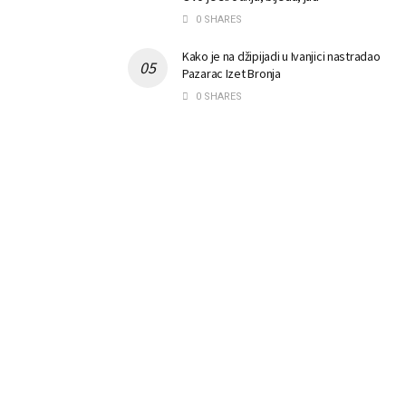
0 SHARES
Kako je na džipijadi u Ivanjici nastradao
Pazarac Izet Bronja
0 SHARES