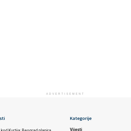
ADVERTISEMENT
sti
Kategorije
Vijesti
 kod Kurtija: Beograd planira