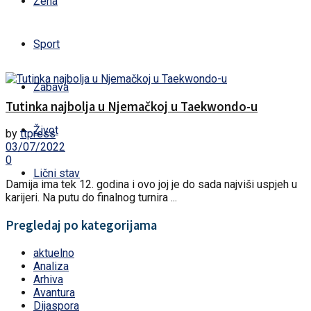
Žena
Sport
Zabava
Tutinka najbolja u Njemačkoj u Taekwondo-u
Život
by
ttpress
03/07/2022
0
Lični stav
Damija ima tek 12. godina i ovo joj je do sada najviši uspjeh u
karijeri. Na putu do finalnog turnira ...
Pregledaj po kategorijama
aktuelno
Analiza
Arhiva
Avantura
Dijaspora