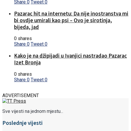
Share
0
Tweet
0
Pazarac hit na internetu: Da nije inostranstva mi
bi ovdje umirali kao psi – Ovo je sirotinja,
bijeda, jad
0 shares
Share
0
Tweet
0
Kako je na džipijadi u Ivanjici nastradao Pazarac
Izet Bronja
0 shares
Share
0
Tweet
0
ADVERTISEMENT
Sve vijesti na jednom mjestu...
Poslednje vijesti