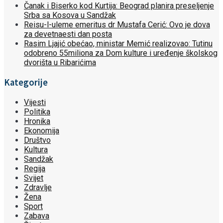
Čanak i Biserko kod Kurtija: Beograd planira preseljenje
Srba sa Kosova u Sandžak
Reisu-l-uleme emeritus dr Mustafa Cerić: Ovo je dova
za devetnaesti dan posta
Rasim Ljajić obećao, ministar Memić realizovao: Tutinu
odobreno 55miliona za Dom kulture i uređenje školskog
dvorišta u Ribarićima
Kategorije
Vijesti
Politika
Hronika
Ekonomija
Društvo
Kultura
Sandžak
Regija
Svijet
Zdravlje
Žena
Sport
Zabava