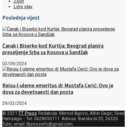
Život
Lični stav
Poslednja vijest
Čanak i Biserko kod Kurtija: Beograd planira
preseljenje Srba sa Kosova u Sandžak
02/09/2024
Reisu-l-uleme emeritus dr Mustafa Cerić: Ovo je
dova za devetnaesti dan posta
29/03/2024
© 2021
TT Press
Redakcija: Mersid Agovic, Albin Gegic, Sead
Hamzagic - Tel: 0628650111. Adresa: Ibarska br.20, 36320
Tutin, email: ttpressinfo@gmail.com
.