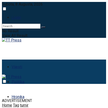
Subota, 8 Augusta, 2026
Login
No Result
View All Result
Vijesti
Politika
Hronika
ADVERTISEMENT
Home
Tag
turnir