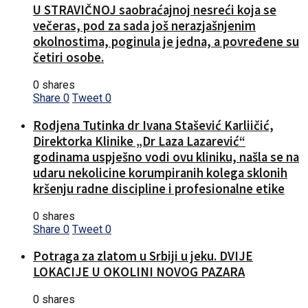
U STRAVIČNOJ saobraćajnoj nesreći koja se
večeras, pod za sada još nerazjašnjenim
okolnostima, poginula je jedna, a povređene su
četiri osobe.
0 shares
Share
0
Tweet
0
Rodjena Tutinka dr Ivana Stašević Karliičić,
Direktorka Klinike „Dr Laza Lazarević“
godinama uspješno vodi ovu kliniku, našla se na
udaru nekolicine korumpiranih kolega sklonih
kršenju radne discipline i profesionalne etike
0 shares
Share
0
Tweet
0
Potraga za zlatom u Srbiji u jeku. DVIJE
LOKACIJE U OKOLINI NOVOG PAZARA
0 shares