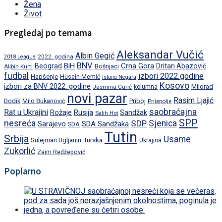
Žena
Život
Pregledaj po temama
Aleksandar Vučić
Albin Gegić
2022. godina
2018 League
BNV
BiH
Crna Gora
Beograd
Dritan Abazović
Aljbin Kurti
Bošnjaci
fudbal
izbori 2022.godine
Hapšenje
Husein Memić
Istana Negara
Kosovo
izbori za BNV 2022. godine
Milorad
Jasmina Curić
kolumna
novi pazar
Rasim Ljajić
Dodik
Priboj
Milo Đukanović
Prijepolje
saobraćajna
Rat u Ukrajini
Rožaje
Rusija
Sandžak
Salih Hot
SPP
nesreća
SDP
Sjenica
Sarajevo
SDA Sandžaka
SDA
Tutin
Srbija
Usame
Turska
Sulejman Ugljanin
Ukrajina
Zukorlić
Zaim Redžepović
Poplarno