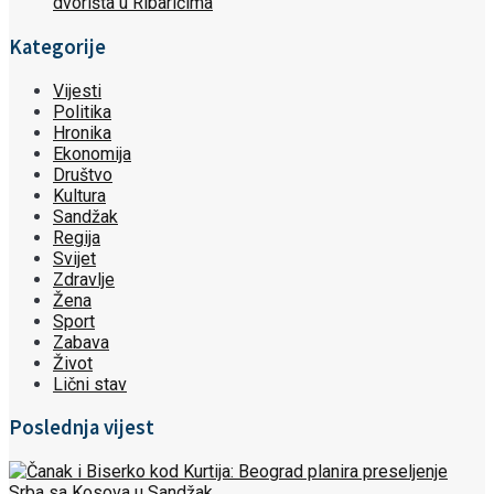
dvorišta u Ribarićima
Kategorije
Vijesti
Politika
Hronika
Ekonomija
Društvo
Kultura
Sandžak
Regija
Svijet
Zdravlje
Žena
Sport
Zabava
Život
Lični stav
Poslednja vijest