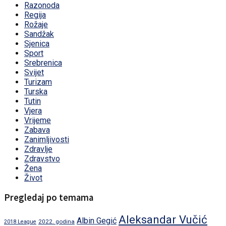
Razonoda
Regija
Rožaje
Sandžak
Sjenica
Sport
Srebrenica
Svijet
Turizam
Turska
Tutin
Vjera
Vrijeme
Zabava
Zanimljivosti
Zdravlje
Zdravstvo
Žena
Život
Pregledaj po temama
Aleksandar Vučić
Albin Gegić
2022. godina
2018 League