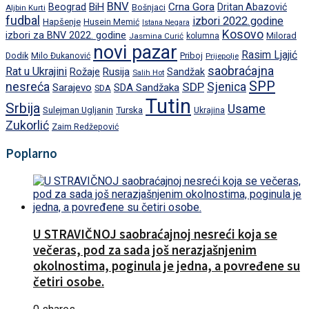
BNV
BiH
Crna Gora
Beograd
Dritan Abazović
Aljbin Kurti
Bošnjaci
fudbal
izbori 2022.godine
Hapšenje
Husein Memić
Istana Negara
Kosovo
izbori za BNV 2022. godine
Milorad
Jasmina Curić
kolumna
novi pazar
Rasim Ljajić
Dodik
Priboj
Milo Đukanović
Prijepolje
saobraćajna
Rat u Ukrajini
Rožaje
Rusija
Sandžak
Salih Hot
SPP
nesreća
SDP
Sjenica
Sarajevo
SDA Sandžaka
SDA
Tutin
Srbija
Usame
Turska
Sulejman Ugljanin
Ukrajina
Zukorlić
Zaim Redžepović
Poplarno
U STRAVIČNOJ saobraćajnoj nesreći koja se
večeras, pod za sada još nerazjašnjenim
okolnostima, poginula je jedna, a povređene su
četiri osobe.