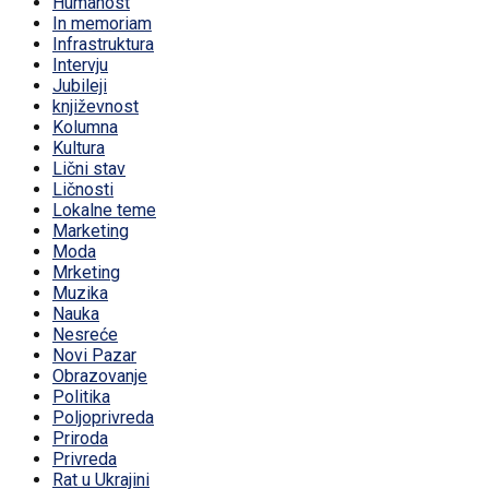
Humanost
In memoriam
Infrastruktura
Intervju
Jubileji
književnost
Kolumna
Kultura
Lični stav
Ličnosti
Lokalne teme
Marketing
Moda
Mrketing
Muzika
Nauka
Nesreće
Novi Pazar
Obrazovanje
Politika
Poljoprivreda
Priroda
Privreda
Rat u Ukrajini