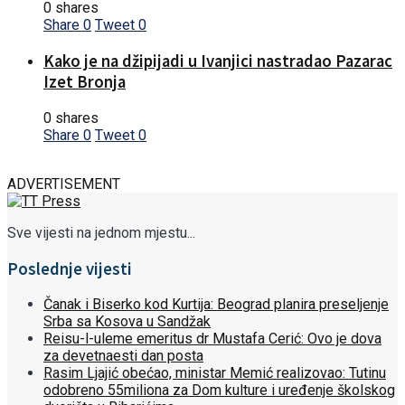
0 shares
Share
0
Tweet
0
Kako je na džipijadi u Ivanjici nastradao Pazarac
Izet Bronja
0 shares
Share
0
Tweet
0
ADVERTISEMENT
Sve vijesti na jednom mjestu...
Poslednje vijesti
Čanak i Biserko kod Kurtija: Beograd planira preseljenje
Srba sa Kosova u Sandžak
Reisu-l-uleme emeritus dr Mustafa Cerić: Ovo je dova
za devetnaesti dan posta
Rasim Ljajić obećao, ministar Memić realizovao: Tutinu
odobreno 55miliona za Dom kulture i uređenje školskog