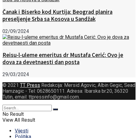
Čanak i Biserko kod Kurtija: Beograd planira
preseljenje Srba sa Kosova u Sandžak
02/09/2024
Reisu-l-uleme emeritus dr Mustafa Cerić: Ovo je
dova za devetnaesti dan posta
29/03/2024
© 2021
TT Press
Redakcija: Mersid Agovic, Albin Gegic, Sead
Hamzagic - Tel: 0628650111. Adresa: Ibarska br.20, 36320
Tutin, email: ttpressinfo@gmail.com
.
No Result
View All Result
Vijesti
Politika