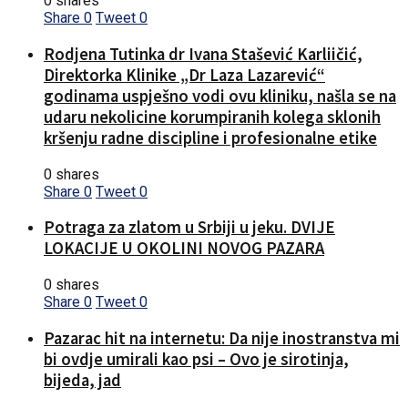
0 shares
Share
0
Tweet
0
Rodjena Tutinka dr Ivana Stašević Karliičić,
Direktorka Klinike „Dr Laza Lazarević“
godinama uspješno vodi ovu kliniku, našla se na
udaru nekolicine korumpiranih kolega sklonih
kršenju radne discipline i profesionalne etike
0 shares
Share
0
Tweet
0
Potraga za zlatom u Srbiji u jeku. DVIJE
LOKACIJE U OKOLINI NOVOG PAZARA
0 shares
Share
0
Tweet
0
Pazarac hit na internetu: Da nije inostranstva mi
bi ovdje umirali kao psi – Ovo je sirotinja,
bijeda, jad