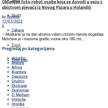
Žena
Objavljen foto-robot osobe koja se dovodi u vezu s
ubistvom pjevača iz Novog Pazara u Holandiji
Sport
by
ttpress
17/07/2022
0
Zabava
– Muškarac je na dan ubistva viđen u blizini mjesta događaja.
Mišićave je i masivne građe, visine oko 180 cm, ...
Život
Pregledaj po kategorijama
aktuelno
Lični stav
Analiza
Arhiva
Avantura
Dijaspora
Društvo
Ekologija
Ekonomija
El Merhum
Historija
Hronika