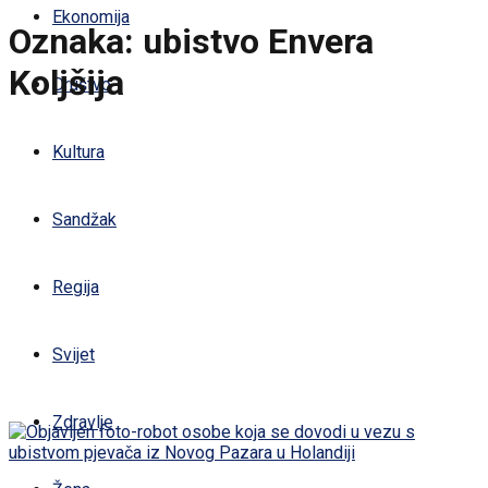
Ekonomija
Oznaka:
ubistvo Envera
Koljšija
Društvo
Kultura
Sandžak
Regija
Svijet
Zdravlje