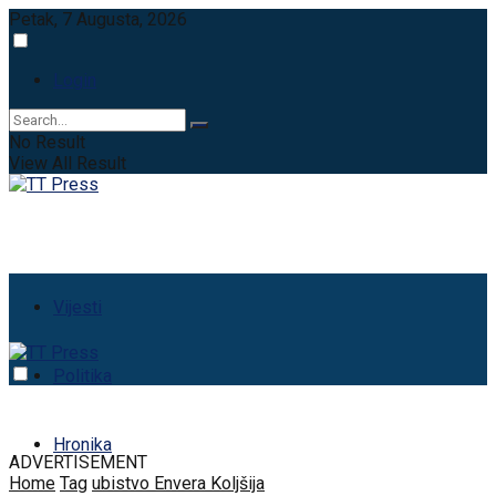
Petak, 7 Augusta, 2026
Login
No Result
View All Result
Vijesti
Politika
Hronika
ADVERTISEMENT
Home
Tag
ubistvo Envera Koljšija