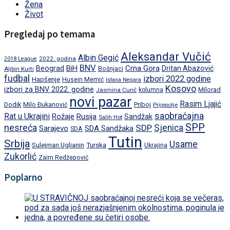
Žena
Život
Pregledaj po temama
Aleksandar Vučić
Albin Gegić
2022. godina
2018 League
BNV
BiH
Crna Gora
Beograd
Dritan Abazović
Aljbin Kurti
Bošnjaci
fudbal
izbori 2022.godine
Hapšenje
Husein Memić
Istana Negara
Kosovo
izbori za BNV 2022. godine
Milorad
Jasmina Curić
kolumna
novi pazar
Rasim Ljajić
Dodik
Priboj
Milo Đukanović
Prijepolje
saobraćajna
Rat u Ukrajini
Rožaje
Rusija
Sandžak
Salih Hot
SPP
nesreća
SDP
Sjenica
Sarajevo
SDA Sandžaka
SDA
Tutin
Srbija
Usame
Turska
Sulejman Ugljanin
Ukrajina
Zukorlić
Zaim Redžepović
Poplarno