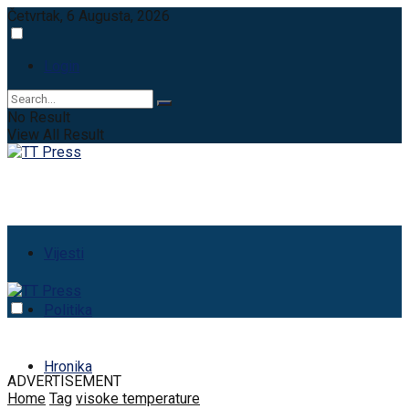
Četvrtak, 6 Augusta, 2026
Login
No Result
View All Result
Vijesti
Politika
Hronika
ADVERTISEMENT
Home
Tag
visoke temperature