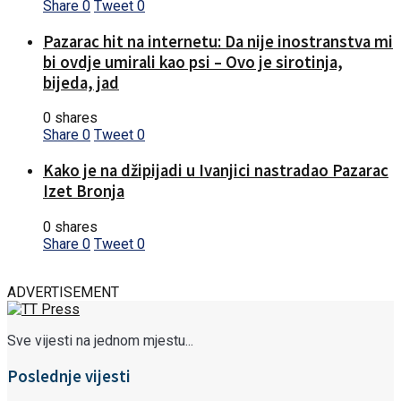
Share
0
Tweet
0
Pazarac hit na internetu: Da nije inostranstva mi
bi ovdje umirali kao psi – Ovo je sirotinja,
bijeda, jad
0 shares
Share
0
Tweet
0
Kako je na džipijadi u Ivanjici nastradao Pazarac
Izet Bronja
0 shares
Share
0
Tweet
0
ADVERTISEMENT
Sve vijesti na jednom mjestu...
Poslednje vijesti