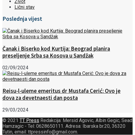
Život
Lični stav
Poslednja vijest
Čanak i Biserko kod Kurtija: Beograd planira
preseljenje Srba sa Kosova u Sandžak
02/09/2024
Reisu-l-uleme emeritus dr Mustafa Cerić: Ovo je
dova za devetnaesti dan posta
29/03/2024
© 2021
TT Press
Redakcija: Mersid Agovic, Albin Gegic, Sead
Hamzagic - Tel: 0628650111. Adresa: Ibarska br.20, 36320
Tutin, email: ttpressinfo@gmail.com
.