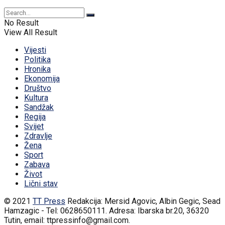
No Result
View All Result
Vijesti
Politika
Hronika
Ekonomija
Društvo
Kultura
Sandžak
Regija
Svijet
Zdravlje
Žena
Sport
Zabava
Život
Lični stav
© 2021
TT Press
Redakcija: Mersid Agovic, Albin Gegic, Sead
Hamzagic - Tel: 0628650111. Adresa: Ibarska br.20, 36320
Tutin, email: ttpressinfo@gmail.com
.