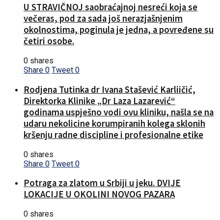
U STRAVIČNOJ saobraćajnoj nesreći koja se
večeras, pod za sada još nerazjašnjenim
okolnostima, poginula je jedna, a povređene su
četiri osobe.
0 shares
Share
0
Tweet
0
Rodjena Tutinka dr Ivana Stašević Karliičić,
Direktorka Klinike „Dr Laza Lazarević“
godinama uspješno vodi ovu kliniku, našla se na
udaru nekolicine korumpiranih kolega sklonih
kršenju radne discipline i profesionalne etike
0 shares
Share
0
Tweet
0
Potraga za zlatom u Srbiji u jeku. DVIJE
LOKACIJE U OKOLINI NOVOG PAZARA
0 shares