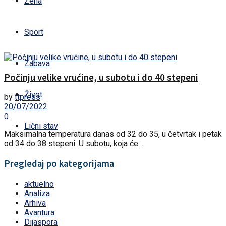
Žena
Sport
Zabava
Počinju velike vrućine, u subotu i do 40 stepeni
Život
by
ttpress
20/07/2022
0
Lični stav
Maksimalna temperatura danas od 32 do 35, u četvrtak i petak
od 34 do 38 stepeni. U subotu, koja će ...
Pregledaj po kategorijama
aktuelno
Analiza
Arhiva
Avantura
Dijaspora