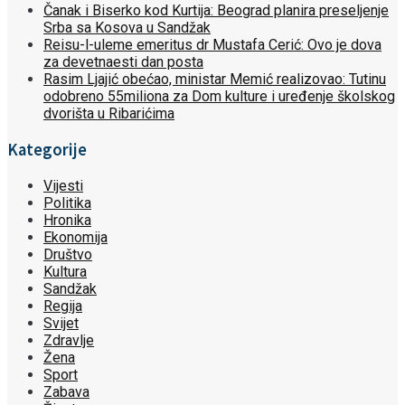
Čanak i Biserko kod Kurtija: Beograd planira preseljenje
Srba sa Kosova u Sandžak
Reisu-l-uleme emeritus dr Mustafa Cerić: Ovo je dova
za devetnaesti dan posta
Rasim Ljajić obećao, ministar Memić realizovao: Tutinu
odobreno 55miliona za Dom kulture i uređenje školskog
dvorišta u Ribarićima
Kategorije
Vijesti
Politika
Hronika
Ekonomija
Društvo
Kultura
Sandžak
Regija
Svijet
Zdravlje
Žena
Sport
Zabava