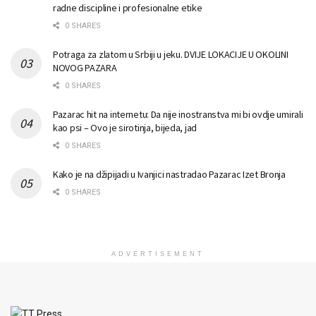
radne discipline i profesionalne etike
0 SHARES
Potraga za zlatom u Srbiji u jeku. DVIJE LOKACIJE U OKOLINI
NOVOG PAZARA
0 SHARES
Pazarac hit na internetu: Da nije inostranstva mi bi ovdje umirali
kao psi – Ovo je sirotinja, bijeda, jad
0 SHARES
Kako je na džipijadi u Ivanjici nastradao Pazarac Izet Bronja
0 SHARES
ADVERTISEMENT