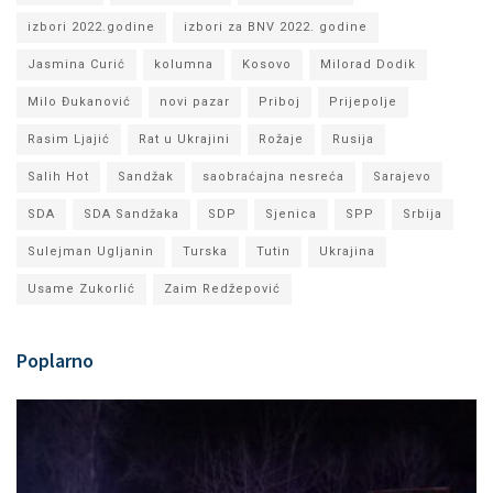
izbori 2022.godine
izbori za BNV 2022. godine
Jasmina Curić
kolumna
Kosovo
Milorad Dodik
Milo Đukanović
novi pazar
Priboj
Prijepolje
Rasim Ljajić
Rat u Ukrajini
Rožaje
Rusija
Salih Hot
Sandžak
saobraćajna nesreća
Sarajevo
SDA
SDA Sandžaka
SDP
Sjenica
SPP
Srbija
Sulejman Ugljanin
Turska
Tutin
Ukrajina
Usame Zukorlić
Zaim Redžepović
Poplarno