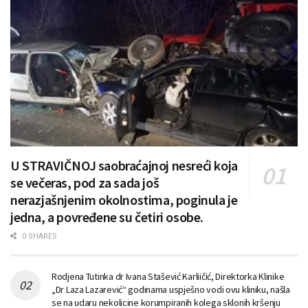
U STRAVIČNOJ saobraćajnoj nesreći koja
se večeras, pod za sada još
nerazjašnjenim okolnostima, poginula je
jedna, a povređene su četiri osobe.
0 SHARES
Rodjena Tutinka dr Ivana Stašević Karliičić, Direktorka Klinike
„Dr Laza Lazarević“ godinama uspješno vodi ovu kliniku, našla
se na udaru nekolicine korumpiranih kolega sklonih kršenju