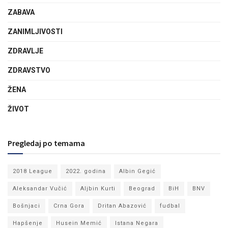
ZABAVA
ZANIMLJIVOSTI
ZDRAVLJE
ZDRAVSTVO
ŽENA
ŽIVOT
Pregledaj po temama
2018 League
2022. godina
Albin Gegić
Aleksandar Vučić
Aljbin Kurti
Beograd
BiH
BNV
Bošnjaci
Crna Gora
Dritan Abazović
fudbal
Hapšenje
Husein Memić
Istana Negara