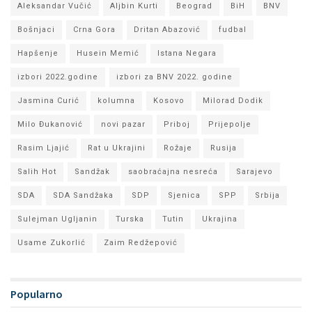
Aleksandar Vučić
Aljbin Kurti
Beograd
BiH
BNV
Bošnjaci
Crna Gora
Dritan Abazović
fudbal
Hapšenje
Husein Memić
Istana Negara
izbori 2022.godine
izbori za BNV 2022. godine
Jasmina Curić
kolumna
Kosovo
Milorad Dodik
Milo Đukanović
novi pazar
Priboj
Prijepolje
Rasim Ljajić
Rat u Ukrajini
Rožaje
Rusija
Salih Hot
Sandžak
saobraćajna nesreća
Sarajevo
SDA
SDA Sandžaka
SDP
Sjenica
SPP
Srbija
Sulejman Ugljanin
Turska
Tutin
Ukrajina
Usame Zukorlić
Zaim Redžepović
Popularno