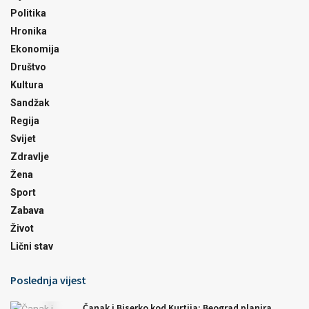
Politika
Hronika
Ekonomija
Društvo
Kultura
Sandžak
Regija
Svijet
Zdravlje
Žena
Sport
Zabava
Život
Lični stav
Poslednja vijest
Čanak i Biserko kod Kurtija: Beograd planira