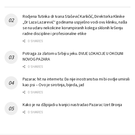
Rodjena Tutinka dr Ivana Stašević Karliičić, Direktorka Klinike
„Dr Laza Lazarević“ godinama uspješno vodi ovu kliniku, našla
se na udaru nekolicine korumpiranih kolega sklonih kršenju
radne discipline i profesionalne etike
0 SHARES
Potraga za zlatom u Srbiji u jeku. DVIJE LOKACIJE U OKOLINI
NOVOG PAZARA
0 SHARES
Pazarac hit na internetu: Da nije inostranstva mi bi ovdje umirali
kao psi – Ovo je sirotinja, bijeda, jad
0 SHARES
Kako je na džipijadi u Ivanjici nastradao Pazarac Izet Bronja
0 SHARES