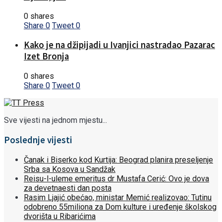
0 shares
Share
0
Tweet
0
Kako je na džipijadi u Ivanjici nastradao Pazarac
Izet Bronja
0 shares
Share
0
Tweet
0
Sve vijesti na jednom mjestu...
Poslednje vijesti
Čanak i Biserko kod Kurtija: Beograd planira preseljenje
Srba sa Kosova u Sandžak
Reisu-l-uleme emeritus dr Mustafa Cerić: Ovo je dova
za devetnaesti dan posta
Rasim Ljajić obećao, ministar Memić realizovao: Tutinu
odobreno 55miliona za Dom kulture i uređenje školskog
dvorišta u Ribarićima