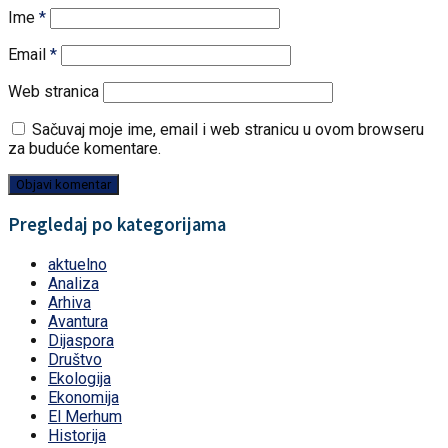
Ime
*
Email
*
Web stranica
Sačuvaj moje ime, email i web stranicu u ovom browseru
za buduće komentare.
Pregledaj po kategorijama
aktuelno
Analiza
Arhiva
Avantura
Dijaspora
Društvo
Ekologija
Ekonomija
El Merhum
Historija