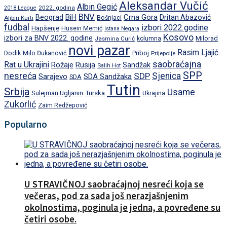
Aleksandar Vučić
Albin Gegić
2022. godina
2018 League
BNV
BiH
Crna Gora
Beograd
Dritan Abazović
Aljbin Kurti
Bošnjaci
fudbal
izbori 2022.godine
Hapšenje
Husein Memić
Istana Negara
Kosovo
izbori za BNV 2022. godine
Milorad
Jasmina Curić
kolumna
novi pazar
Rasim Ljajić
Dodik
Priboj
Milo Đukanović
Prijepolje
saobraćajna
Rat u Ukrajini
Rožaje
Rusija
Sandžak
Salih Hot
SPP
nesreća
SDP
Sjenica
Sarajevo
SDA Sandžaka
SDA
Tutin
Srbija
Usame
Turska
Sulejman Ugljanin
Ukrajina
Zukorlić
Zaim Redžepović
Popularno
U STRAVIČNOJ saobraćajnoj nesreći koja se
večeras, pod za sada još nerazjašnjenim
okolnostima, poginula je jedna, a povređene su
četiri osobe.