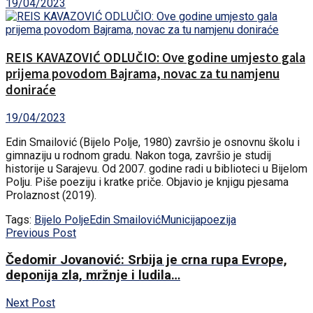
19/04/2023
REIS KAVAZOVIĆ ODLUČIO: Ove godine umjesto gala
prijema povodom Bajrama, novac za tu namjenu
doniraće
19/04/2023
Edin Smailović (Bijelo Polje, 1980) završio je osnovnu školu i
gimnaziju u rodnom gradu. Nakon toga, završio je studij
historije u Sarajevu. Od 2007. godine radi u biblioteci u Bijelom
Polju. Piše poeziju i kratke priče. Objavio je knjigu pjesama
Prolaznost (2019).
Tags:
Bijelo Polje
Edin Smailović
Municija
poezija
Previous Post
Čedomir Jovanović: Srbija je crna rupa Evrope,
deponija zla, mržnje i ludila…
Next Post