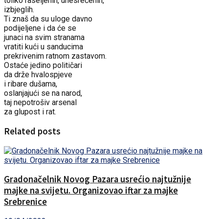
toliko raseljenih, unesrećenih,
izbjeglih.
Ti znaš da su uloge davno
podijeljene i da će se
junaci na svim stranama
vratiti kući u sanducima
prekrivenim ratnom zastavom.
Ostaće jedino političari
da drže hvalospjeve
i ribare dušama,
oslanjajući se na narod,
taj nepotrošiv arsenal
za glupost i rat.
Related posts
Gradonačelnik Novog Pazara usrećio najtužnije
majke na svijetu. Organizovao iftar za majke
Srebrenice