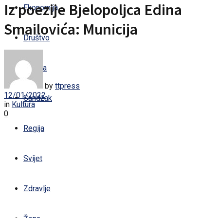
Iz poezije Bjelopoljca Edina
Ekonomija
Smailovića: Municija
Društvo
Kultura
by
ttpress
12/01/2022
Sandžak
in
Kultura
0
Regija
Svijet
Zdravlje