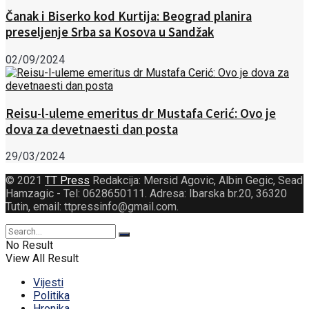
Čanak i Biserko kod Kurtija: Beograd planira
preseljenje Srba sa Kosova u Sandžak
02/09/2024
Reisu-l-uleme emeritus dr Mustafa Cerić: Ovo je
dova za devetnaesti dan posta
29/03/2024
© 2021
TT Press
Redakcija: Mersid Agovic, Albin Gegic, Sead
Hamzagic - Tel: 0628650111. Adresa: Ibarska br.20, 36320
Tutin, email: ttpressinfo@gmail.com
.
No Result
View All Result
Vijesti
Politika
Hronika