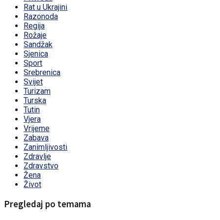
Rat u Ukrajini
Razonoda
Regija
Rožaje
Sandžak
Sjenica
Sport
Srebrenica
Svijet
Turizam
Turska
Tutin
Vjera
Vrijeme
Zabava
Zanimljivosti
Zdravlje
Zdravstvo
Žena
Život
Pregledaj po temama