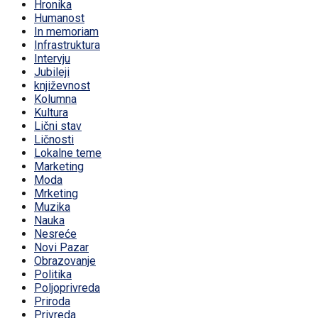
Hronika
Humanost
In memoriam
Infrastruktura
Intervju
Jubileji
književnost
Kolumna
Kultura
Lični stav
Ličnosti
Lokalne teme
Marketing
Moda
Mrketing
Muzika
Nauka
Nesreće
Novi Pazar
Obrazovanje
Politika
Poljoprivreda
Priroda
Privreda