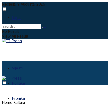
Nedjelja, 9 Augusta, 2026
Login
No Result
View All Result
Vijesti
Politika
Hronika
Home
Kultura