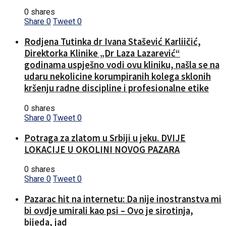
0 shares
Share
0
Tweet
0
Rodjena Tutinka dr Ivana Stašević Karliičić,
Direktorka Klinike „Dr Laza Lazarević“
godinama uspješno vodi ovu kliniku, našla se na
udaru nekolicine korumpiranih kolega sklonih
kršenju radne discipline i profesionalne etike
0 shares
Share
0
Tweet
0
Potraga za zlatom u Srbiji u jeku. DVIJE
LOKACIJE U OKOLINI NOVOG PAZARA
0 shares
Share
0
Tweet
0
Pazarac hit na internetu: Da nije inostranstva mi
bi ovdje umirali kao psi – Ovo je sirotinja,
bijeda, jad