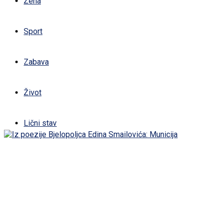
Žena
Sport
Zabava
Život
Lični stav