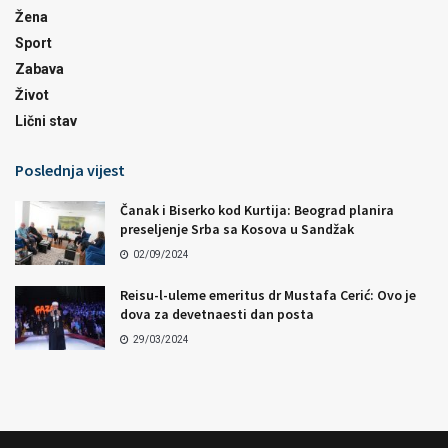
Žena
Sport
Zabava
Život
Lični stav
Poslednja vijest
Čanak i Biserko kod Kurtija: Beograd planira
preseljenje Srba sa Kosova u Sandžak
02/09/2024
Reisu-l-uleme emeritus dr Mustafa Cerić: Ovo je
dova za devetnaesti dan posta
29/03/2024