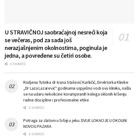
U STRAVIČNOJ saobraćajnoj nesreći koja
se večeras, pod za sada još
nerazjašnjenim okolnostima, poginula je
jedna, a povređene su četiri osobe.
0 SHARES
Rodjena Tutinka dr Ivana Stašević Karliičić, Direktorka Klinike
„Dr Laza Lazarević“ godinama uspješno vodi ovu kliniku, našla
se na udaru nekolicine korumpiranih kolega sklonih kršenju
radne discipline i profesionalne etike
0 SHARES
Potraga za zlatom u Srbiji u jeku. DVIJE LOKACIJE U OKOLINI
NOVOG PAZARA
0 SHARES