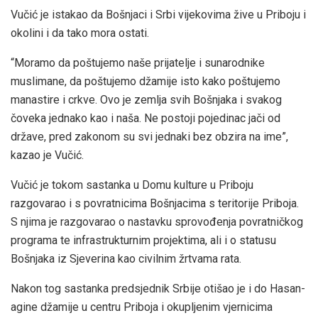
Vučić je istakao da Bošnjaci i Srbi vijekovima žive u Priboju i
okolini i da tako mora ostati.
“Moramo da poštujemo naše prijatelje i sunarodnike
muslimane, da poštujemo džamije isto kako poštujemo
manastire i crkve. Ovo je zemlja svih Bošnjaka i svakog
čoveka jednako kao i naša. Ne postoji pojedinac jači od
države, pred zakonom su svi jednaki bez obzira na ime”,
kazao je Vučić.
Vučić je tokom sastanka u Domu kulture u Priboju
razgovarao i s povratnicima Bošnjacima s teritorije Priboja.
S njima je razgovarao o nastavku sprovođenja povratničkog
programa te infrastrukturnim projektima, ali i o statusu
Bošnjaka iz Sjeverina kao civilnim žrtvama rata.
Nakon tog sastanka predsjednik Srbije otišao je i do Hasan-
agine džamije u centru Priboja i okupljenim vjernicima