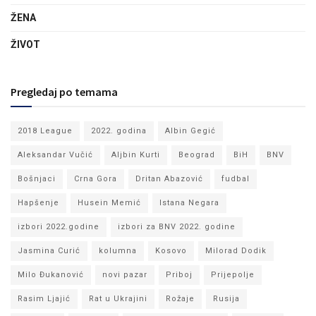
ŽENA
ŽIVOT
Pregledaj po temama
2018 League
2022. godina
Albin Gegić
Aleksandar Vučić
Aljbin Kurti
Beograd
BiH
BNV
Bošnjaci
Crna Gora
Dritan Abazović
fudbal
Hapšenje
Husein Memić
Istana Negara
izbori 2022.godine
izbori za BNV 2022. godine
Jasmina Curić
kolumna
Kosovo
Milorad Dodik
Milo Đukanović
novi pazar
Priboj
Prijepolje
Rasim Ljajić
Rat u Ukrajini
Rožaje
Rusija