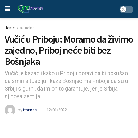
Home
aktuelno
Vučić u Priboju: Moramo da živimo
zajedno, Priboj neće biti bez
Bošnjaka
Vučić je kazao i kako u Priboju boravi da bi pokušao
da smiri situaciju i kaže Bošnjacima Priboja da su u
Srbiji sigurni, da im on to garantuje, jer je Srbija
njihova zemlja
by
ttpress
12/01/2022