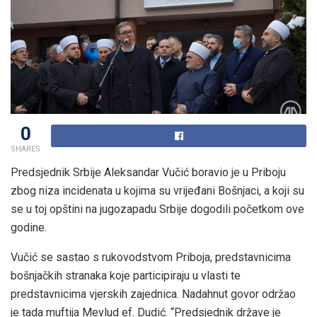
0
SHARES
Predsjednik Srbije Aleksandar Vučić boravio je u Priboju
zbog niza incidenata u kojima su vrijeđani Bošnjaci, a koji su
se u toj opštini na jugozapadu Srbije dogodili početkom ove
godine.
Vučić se sastao s rukovodstvom Priboja, predstavnicima
bošnjačkih stranaka koje participiraju u vlasti te
predstavnicima vjerskih zajednica. Nadahnut govor održao
je tada muftija Mevlud ef. Dudić. “Predsjednik države je