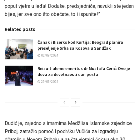
poput vjetra u leđa! Doduše, predsjedniče, navukli ste jedan
bijes, jer sve ono što obećate, to i ispunite!”
Related posts
Čanak i Biserko kod Kurtija: Beograd planira
preseljenje Srba sa Kosova u Sandžak
02/09/2024
Reisu-l-uleme emeritus dr Mustafa Cerić: Ovo je
dova za devetnaesti dan posta
29/03/2024
Dudić je, zajedno s imamima Medžlisa Islamske zajednice
Priboj, zatražio pomoć i podršku Vučića za izgradnju
džamije u Novom Priboju, a na šta vjernici čekaju oko 30