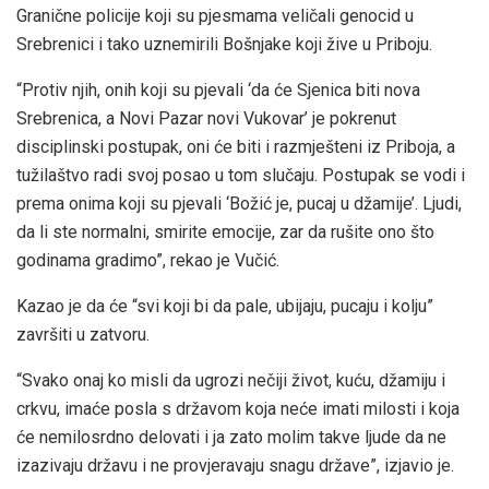
Granične policije koji su pjesmama veličali genocid u
Srebrenici i tako uznemirili Bošnjake koji žive u Priboju.
“Protiv njih, onih koji su pjevali ‘da će Sjenica biti nova
Srebrenica, a Novi Pazar novi Vukovar’ je pokrenut
disciplinski postupak, oni će biti i razmješteni iz Priboja, a
tužilaštvo radi svoj posao u tom slučaju. Postupak se vodi i
prema onima koji su pjevali ‘Božić je, pucaj u džamije’. Ljudi,
da li ste normalni, smirite emocije, zar da rušite ono što
godinama gradimo”, rekao je Vučić.
Kazao je da će “svi koji bi da pale, ubijaju, pucaju i kolju”
završiti u zatvoru.
“Svako onaj ko misli da ugrozi nečiji život, kuću, džamiju i
crkvu, imaće posla s državom koja neće imati milosti i koja
će nemilosrdno delovati i ja zato molim takve ljude da ne
izazivaju državu i ne provjeravaju snagu države”, izjavio je.