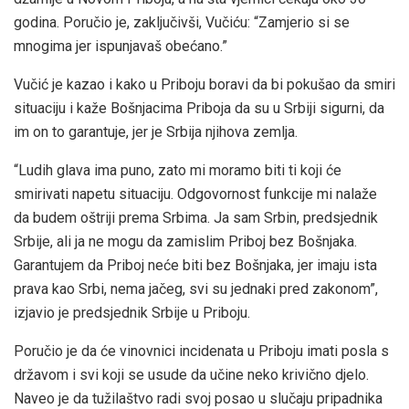
godina. Poručio je, zaključivši, Vučiću: “Zamjerio si se
mnogima jer ispunjavaš obećano.”
Vučić je kazao i kako u Priboju boravi da bi pokušao da smiri
situaciju i kaže Bošnjacima Priboja da su u Srbiji sigurni, da
im on to garantuje, jer je Srbija njihova zemlja.
“Ludih glava ima puno, zato mi moramo biti ti koji će
smirivati napetu situaciju. Odgovornost funkcije mi nalaže
da budem oštriji prema Srbima. Ja sam Srbin, predsjednik
Srbije, ali ja ne mogu da zamislim Priboj bez Bošnjaka.
Garantujem da Priboj neće biti bez Bošnjaka, jer imaju ista
prava kao Srbi, nema jačeg, svi su jednaki pred zakonom”,
izjavio je predsjednik Srbije u Priboju.
Poručio je da će vinovnici incidenata u Priboju imati posla s
državom i svi koji se usude da učine neko krivično djelo.
Naveo je da tužilaštvo radi svoj posao u slučaju pripadnika