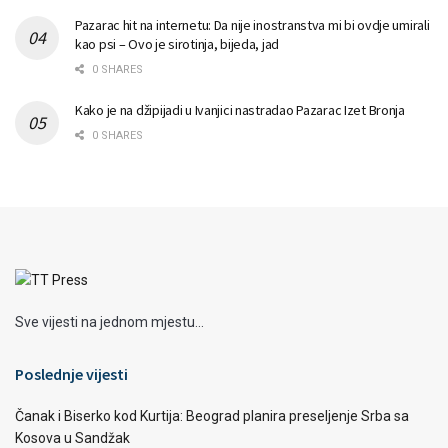
Pazarac hit na internetu: Da nije inostranstva mi bi ovdje umirali
kao psi – Ovo je sirotinja, bijeda, jad
0 SHARES
Kako je na džipijadi u Ivanjici nastradao Pazarac Izet Bronja
0 SHARES
Sve vijesti na jednom mjestu...
Poslednje vijesti
Čanak i Biserko kod Kurtija: Beograd planira preseljenje Srba sa
Kosova u Sandžak