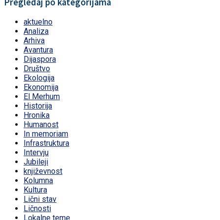
Pregledaj po kategorijama
aktuelno
Analiza
Arhiva
Avantura
Dijaspora
Društvo
Ekologija
Ekonomija
El Merhum
Historija
Hronika
Humanost
In memoriam
Infrastruktura
Intervju
Jubileji
književnost
Kolumna
Kultura
Lični stav
Ličnosti
Lokalne teme