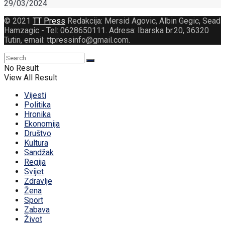
29/03/2024
© 2021
TT Press
Redakcija: Mersid Agovic, Albin Gegic, Sead
Hamzagic - Tel: 0628650111. Adresa: Ibarska br.20, 36320
Tutin, email: ttpressinfo@gmail.com
.
No Result
View All Result
Vijesti
Politika
Hronika
Ekonomija
Društvo
Kultura
Sandžak
Regija
Svijet
Zdravlje
Žena
Sport
Zabava
Život