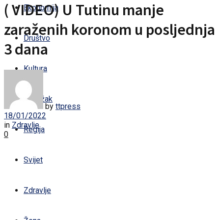
( VIDEO) U Tutinu manje
Ekonomija
zaraženih koronom u posljednja
Društvo
3 dana
Kultura
Sandžak
by
ttpress
18/01/2022
in
Zdravlje
Regija
0
Svijet
Zdravlje