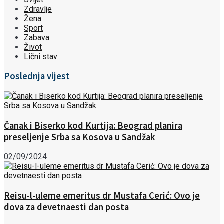
Zdravlje
Žena
Sport
Zabava
Život
Lični stav
Poslednja vijest
Čanak i Biserko kod Kurtija: Beograd planira
preseljenje Srba sa Kosova u Sandžak
02/09/2024
Reisu-l-uleme emeritus dr Mustafa Cerić: Ovo je
dova za devetnaesti dan posta