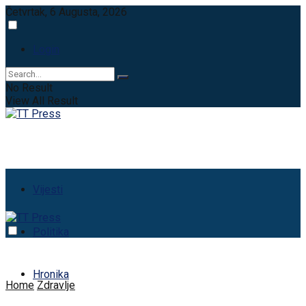
Četvrtak, 6 Augusta, 2026
Login
No Result
View All Result
Vijesti
Politika
Hronika
Home
Zdravlje