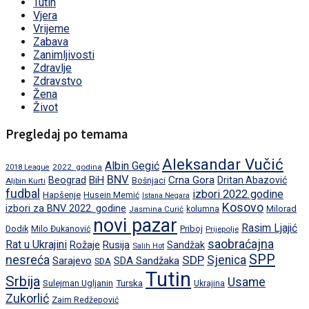
Tutin
Vjera
Vrijeme
Zabava
Zanimljivosti
Zdravlje
Zdravstvo
Žena
Život
Pregledaj po temama
Aleksandar Vučić
Albin Gegić
2022. godina
2018 League
BNV
BiH
Crna Gora
Beograd
Dritan Abazović
Aljbin Kurti
Bošnjaci
fudbal
izbori 2022.godine
Hapšenje
Husein Memić
Istana Negara
Kosovo
izbori za BNV 2022. godine
Milorad
Jasmina Curić
kolumna
novi pazar
Rasim Ljajić
Dodik
Priboj
Milo Đukanović
Prijepolje
saobraćajna
Rat u Ukrajini
Rožaje
Rusija
Sandžak
Salih Hot
SPP
nesreća
SDP
Sjenica
Sarajevo
SDA Sandžaka
SDA
Tutin
Srbija
Usame
Turska
Sulejman Ugljanin
Ukrajina
Zukorlić
Zaim Redžepović