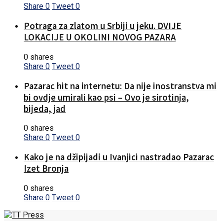
Share
0
Tweet
0
Potraga za zlatom u Srbiji u jeku. DVIJE
LOKACIJE U OKOLINI NOVOG PAZARA
0 shares
Share
0
Tweet
0
Pazarac hit na internetu: Da nije inostranstva mi
bi ovdje umirali kao psi – Ovo je sirotinja,
bijeda, jad
0 shares
Share
0
Tweet
0
Kako je na džipijadi u Ivanjici nastradao Pazarac
Izet Bronja
0 shares
Share
0
Tweet
0