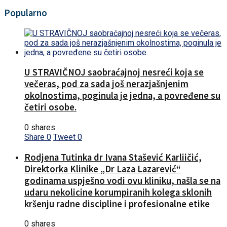
Popularno
U STRAVIČNOJ saobraćajnoj nesreći koja se
večeras, pod za sada još nerazjašnjenim
okolnostima, poginula je jedna, a povređene su
četiri osobe.
0 shares
Share
0
Tweet
0
Rodjena Tutinka dr Ivana Stašević Karliičić,
Direktorka Klinike „Dr Laza Lazarević“
godinama uspješno vodi ovu kliniku, našla se na
udaru nekolicine korumpiranih kolega sklonih
kršenju radne discipline i profesionalne etike
0 shares