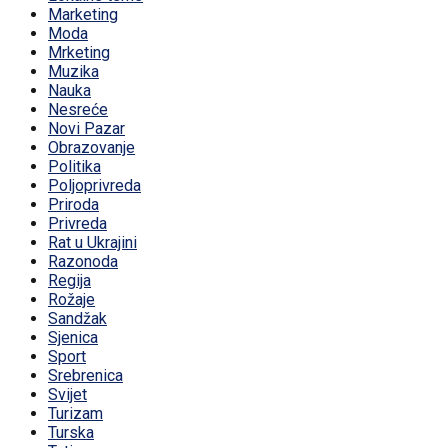
Marketing
Moda
Mrketing
Muzika
Nauka
Nesreće
Novi Pazar
Obrazovanje
Politika
Poljoprivreda
Priroda
Privreda
Rat u Ukrajini
Razonoda
Regija
Rožaje
Sandžak
Sjenica
Sport
Srebrenica
Svijet
Turizam
Turska