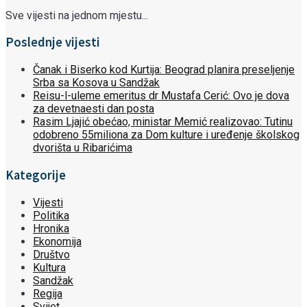
Sve vijesti na jednom mjestu...
Poslednje vijesti
Čanak i Biserko kod Kurtija: Beograd planira preseljenje
Srba sa Kosova u Sandžak
Reisu-l-uleme emeritus dr Mustafa Cerić: Ovo je dova
za devetnaesti dan posta
Rasim Ljajić obećao, ministar Memić realizovao: Tutinu
odobreno 55miliona za Dom kulture i uređenje školskog
dvorišta u Ribarićima
Kategorije
Vijesti
Politika
Hronika
Ekonomija
Društvo
Kultura
Sandžak
Regija
Svijet