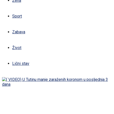
Žena
Sport
Zabava
Život
Lični stav