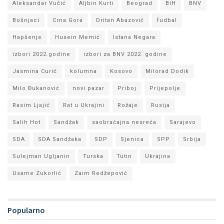
Aleksandar Vučić
Aljbin Kurti
Beograd
BiH
BNV
Bošnjaci
Crna Gora
Dritan Abazović
fudbal
Hapšenje
Husein Memić
Istana Negara
izbori 2022.godine
izbori za BNV 2022. godine
Jasmina Curić
kolumna
Kosovo
Milorad Dodik
Milo Đukanović
novi pazar
Priboj
Prijepolje
Rasim Ljajić
Rat u Ukrajini
Rožaje
Rusija
Salih Hot
Sandžak
saobraćajna nesreća
Sarajevo
SDA
SDA Sandžaka
SDP
Sjenica
SPP
Srbija
Sulejman Ugljanin
Turska
Tutin
Ukrajina
Usame Zukorlić
Zaim Redžepović
Popularno