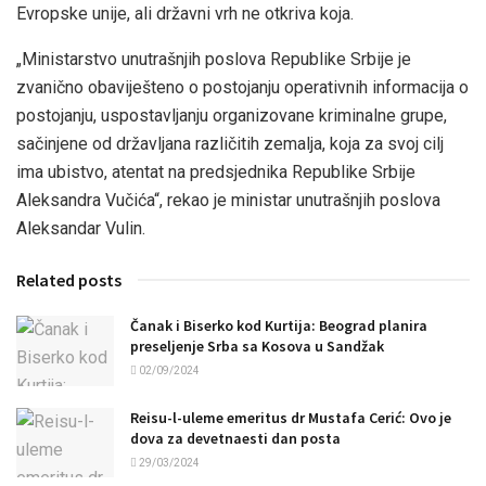
Evropske unije, ali državni vrh ne otkriva koja.
„Ministarstvo unutrašnjih poslova Republike Srbije je
zvanično obaviješteno o postojanju operativnih informacija o
postojanju, uspostavljanju organizovane kriminalne grupe,
sačinjene od državljana različitih zemalja, koja za svoj cilj
ima ubistvo, atentat na predsjednika Republike Srbije
Aleksandra Vučića“, rekao je ministar unutrašnjih poslova
Aleksandar Vulin.
Related posts
Čanak i Biserko kod Kurtija: Beograd planira
preseljenje Srba sa Kosova u Sandžak
02/09/2024
Reisu-l-uleme emeritus dr Mustafa Cerić: Ovo je
dova za devetnaesti dan posta
29/03/2024