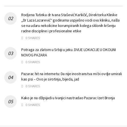
Rodjena Tutinka dr Ivana Stašević Karliičić, Direktorka Klinike
„Dr Laza Lazarević“ godinama uspješno vodi ovu kliniku, našla
se na udaru nekolicine korumpiranih kolega sklonih kršenju
radne discipline i profesionalne etike
0 SHARES
Potraga za zlatom u Srbiji u jeku. DVIJE LOKACIJE U OKOLINI
NOVOG PAZARA
0 SHARES
Pazarac hit na internetu: Da nije inostranstva mi bi ovdje umirali
kao psi – Ovo je sirotinja, bijeda, jad
0 SHARES
Kako je na džipijadi u Ivanjici nastradao Pazarac Izet Bronja
0 SHARES