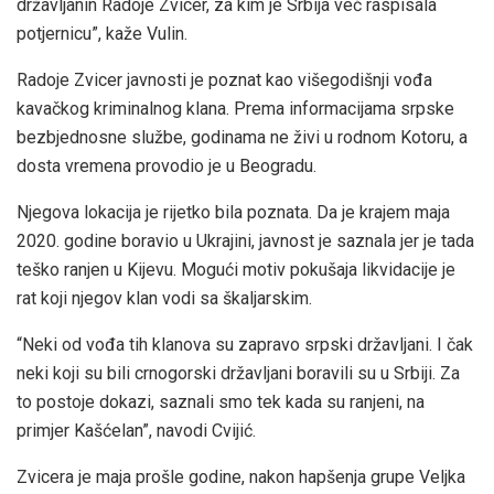
državljanin Radoje Zvicer, za kim je Srbija već raspisala
potjernicu”, kaže Vulin.
Radoje Zvicer javnosti je poznat kao višegodišnji vođa
kavačkog kriminalnog klana. Prema informacijama srpske
bezbjednosne službe, godinama ne živi u rodnom Kotoru, a
dosta vremena provodio je u Beogradu.
Njegova lokacija je rijetko bila poznata. Da je krajem maja
2020. godine boravio u Ukrajini, javnost je saznala jer je tada
teško ranjen u Kijevu. Mogući motiv pokušaja likvidacije je
rat koji njegov klan vodi sa škaljarskim.
“Neki od vođa tih klanova su zapravo srpski državljani. I čak
neki koji su bili crnogorski državljani boravili su u Srbiji. Za
to postoje dokazi, saznali smo tek kada su ranjeni, na
primjer Kašćelan”, navodi Cvijić.
Zvicera je maja prošle godine, nakon hapšenja grupe Veljka