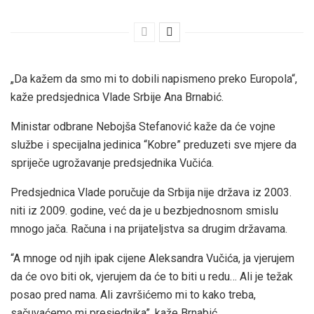
„Da kažem da smo mi to dobili napismeno preko Europola“,
kaže predsjednica Vlade Srbije Ana Brnabić.
Ministar odbrane Nebojša Stefanović kaže da će vojne
službe i specijalna jedinica “Kobre” preduzeti sve mjere da
spriječe ugrožavanje predsjednika Vučića.
Predsjednica Vlade poručuje da Srbija nije država iz 2003.
niti iz 2009. godine, već da je u bezbjednosnom smislu
mnogo jača. Računa i na prijateljstva sa drugim državama.
“A mnoge od njih ipak cijene Aleksandra Vučića, ja vjerujem
da će ovo biti ok, vjerujem da će to biti u redu… Ali je težak
posao pred nama. Ali završićemo mi to kako treba,
sačuvaćemo mi presjednika”, kaže Brnabić.