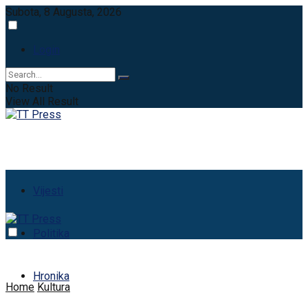
Subota, 8 Augusta, 2026
Login
No Result
View All Result
Vijesti
Politika
Hronika
Home
Kultura