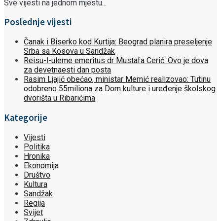
Sve vijesti na jednom mjestu...
Poslednje vijesti
Čanak i Biserko kod Kurtija: Beograd planira preseljenje
Srba sa Kosova u Sandžak
Reisu-l-uleme emeritus dr Mustafa Cerić: Ovo je dova
za devetnaesti dan posta
Rasim Ljajić obećao, ministar Memić realizovao: Tutinu
odobreno 55miliona za Dom kulture i uređenje školskog
dvorišta u Ribarićima
Kategorije
Vijesti
Politika
Hronika
Ekonomija
Društvo
Kultura
Sandžak
Regija
Svijet