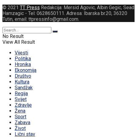
© 2021
TT Press
Redakcija: Mersid Agovic, Albin Gegic, Sead
Hamzagic - Tel: 0628650111. Adresa: Ibarska br.20, 36320
Tutin, email: ttpressinfo@gmail.com
.
No Result
View All Result
Vijesti
Politika
Hronika
Ekonomija
Društvo
Kultura
Sandžak
Regija
Svijet
Zdravlje
Žena
Sport
Zabava
Život
Lični stav