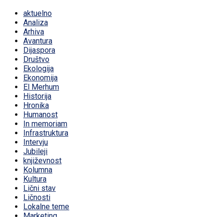
aktuelno
Analiza
Arhiva
Avantura
Dijaspora
Društvo
Ekologija
Ekonomija
El Merhum
Historija
Hronika
Humanost
In memoriam
Infrastruktura
Intervju
Jubileji
književnost
Kolumna
Kultura
Lični stav
Ličnosti
Lokalne teme
Marketing