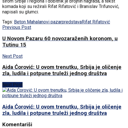
širom Srbije i regiona i dobitnik je brojnih nagrada, a tekst
komada koji su režirali Rifat Rifatović i Branislav Trifunović,
napisali su glumci.
Tags:
Beton Mahala
novi pazar
predstava
Rifat Rifatović
Previous Post
U Novom Pazaru 60 novozaraženih koronom, u
Tutinu 15
Next Post
Aida Ćorović: U ovom trenutku, Srbija je oličenje
zla, ludila i potpune truleži jednog društva
Next Post
Aida Ćorović: U ovom trenutku, Srbija je oličenje
zla, ludila i potpune truleži jednog društva
Komentariši