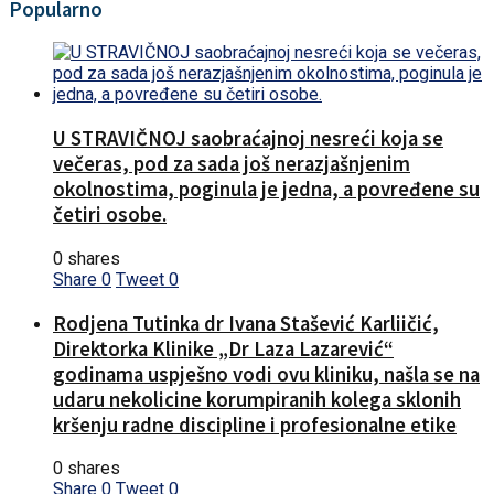
Popularno
U STRAVIČNOJ saobraćajnoj nesreći koja se
večeras, pod za sada još nerazjašnjenim
okolnostima, poginula je jedna, a povređene su
četiri osobe.
0 shares
Share
0
Tweet
0
Rodjena Tutinka dr Ivana Stašević Karliičić,
Direktorka Klinike „Dr Laza Lazarević“
godinama uspješno vodi ovu kliniku, našla se na
udaru nekolicine korumpiranih kolega sklonih
kršenju radne discipline i profesionalne etike
0 shares
Share
0
Tweet
0