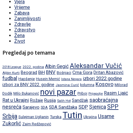
Vjera
Vrijeme
Zabava
Zanimljivosti
Zdravlje
Zdravstvo
Žena
Život
Pregledaj po temama
Aleksandar Vučić
Albin Gegić
2022. godina
2018 League
BNV
BiH
Crna Gora
Beograd
Dritan Abazović
Aljbin Kurti
Bošnjaci
fudbal
izbori 2022.godine
Hapšenje
Husein Memić
Istana Negara
Kosovo
izbori za BNV 2022. godine
Milorad
Jasmina Curić
kolumna
novi pazar
Rasim Ljajić
Dodik
Priboj
Milo Đukanović
Prijepolje
saobraćajna
Rat u Ukrajini
Rožaje
Rusija
Sandžak
Salih Hot
SPP
nesreća
SDP
Sjenica
Sarajevo
SDA Sandžaka
SDA
Tutin
Srbija
Usame
Turska
Sulejman Ugljanin
Ukrajina
Zukorlić
Zaim Redžepović