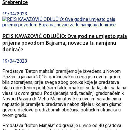
Srebrenice
19/04/2023
REIS KAVAZOVIĆ ODLUČIO: Ove godine umjesto gala
prijema povodom Bajrama, novac za tu namjenu
doniraće
19/04/2023
Predstava “Beton mahala” premijerno je izvedena u Novom
Pazaru u januaru 2015. godine nakon čega je u ovom gradu
bila zabranjena, prije svega zbog poruka koje je predstava
slala određenim političkim faktorima koji su tada, ali i sada na
vlasti u ovom gradu. Podsjećanja radi, tadašnji gradonačelnik
Novog Pazara dr Meho Mahmutović sa svojim saradnicima
napustio je premijeru predstave nakon dijela u kojem glumci
govore dijelove predizbornih obećanja političkih stranaka u
ovom gradu.
Predstava “Beton Mahala” odigrana je u više od 40 gradova