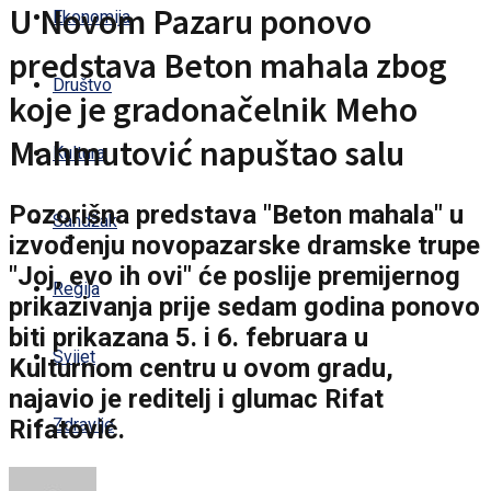
U Novom Pazaru ponovo
Ekonomija
predstava Beton mahala zbog
Društvo
koje je gradonačelnik Meho
Mahmutović napuštao salu
Kultura
Pozorišna predstava "Beton mahala" u
Sandžak
izvođenju novopazarske dramske trupe
"Joj, evo ih ovi" će poslije premijernog
Regija
prikazivanja prije sedam godina ponovo
biti prikazana 5. i 6. februara u
Svijet
Kulturnom centru u ovom gradu,
najavio je reditelj i glumac Rifat
Rifatović.
Zdravlje