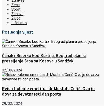
Zdravlje
Žena
Sport
Zabava
Život
Lični stav
Poslednja vijest
Čanak i Biserko kod Kurtija: Beograd planira
preseljenje Srba sa Kosova u Sandžak
02/09/2024
Reisu-l-uleme emeritus dr Mustafa Cerić: Ovo je
dova za devetnaesti dan posta
29/03/2024