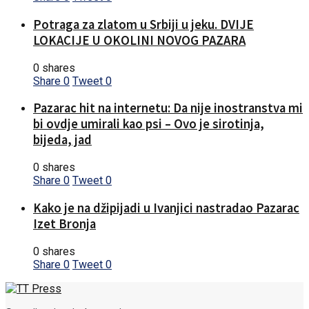
Potraga za zlatom u Srbiji u jeku. DVIJE
LOKACIJE U OKOLINI NOVOG PAZARA
0 shares
Share
0
Tweet
0
Pazarac hit na internetu: Da nije inostranstva mi
bi ovdje umirali kao psi – Ovo je sirotinja,
bijeda, jad
0 shares
Share
0
Tweet
0
Kako je na džipijadi u Ivanjici nastradao Pazarac
Izet Bronja
0 shares
Share
0
Tweet
0