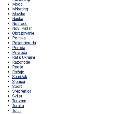
Moda
Mrketing
Muzika
Nauka
Nesreće
Novi Pazar
Obrazovanje
Politika
Poljoprivreda
Priroda
Privreda
Rat u Ukrajini
Razonoda
Regija
Rožaje
Sandžak
Sjenica
Sport
Srebrenica
Svijet
Turizam
Turska
Tutin