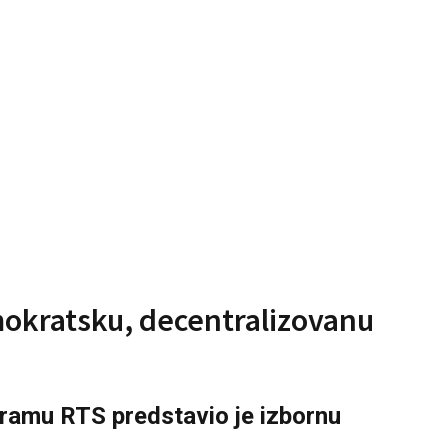
emokratsku, decentralizovanu
ramu RTS predstavio je izbornu