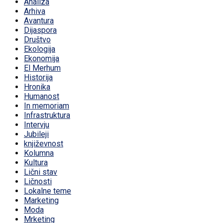
Analiza
Arhiva
Avantura
Dijaspora
Društvo
Ekologija
Ekonomija
El Merhum
Historija
Hronika
Humanost
In memoriam
Infrastruktura
Intervju
Jubileji
književnost
Kolumna
Kultura
Lični stav
Ličnosti
Lokalne teme
Marketing
Moda
Mrketing