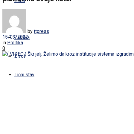
Žena
Sport
by
ttpress
15/03/2022
Zabava
in
Politika
0
Život
Lični stav