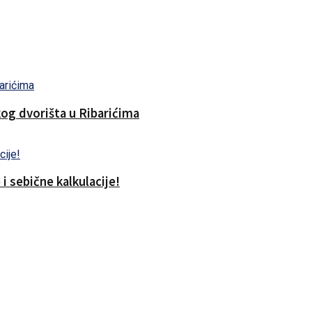
og dvorišta u Ribarićima
i sebične kalkulacije!