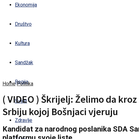
Ekonomija
Društvo
Kultura
Sandžak
Regija
Home
Politika
( VIDEO ) Škrijelj: Želimo da kr
Svijet
Srbiju kojoj Bošnjaci vjeruju
Zdravlje
Kandidat za narodnog poslanika SDA San
platformu svoje liste.