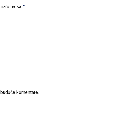
značena sa
*
a buduće komentare.