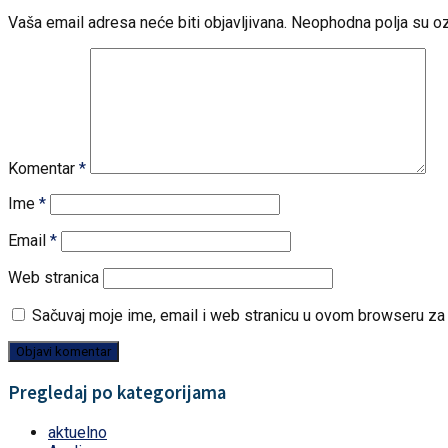
Vaša email adresa neće biti objavljivana.
Neophodna polja su o
Komentar
*
Ime
*
Email
*
Web stranica
Sačuvaj moje ime, email i web stranicu u ovom browseru z
Pregledaj po kategorijama
aktuelno