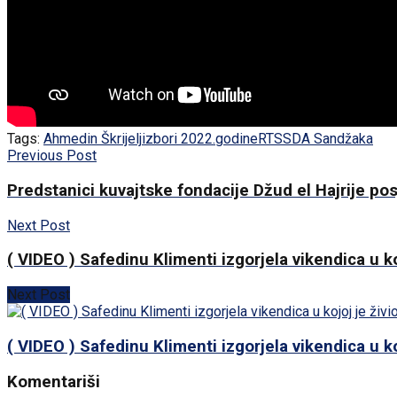
Tags:
Ahmedin Škrijelj
izbori 2022.godine
RTS
SDA Sandžaka
Previous Post
Predstanici kuvajtske fondacije Džud el Hajrije posj
Next Post
( VIDEO ) Safedinu Klimenti izgorjela vikendica u k
Next Post
( VIDEO ) Safedinu Klimenti izgorjela vikendica u k
Komentariši