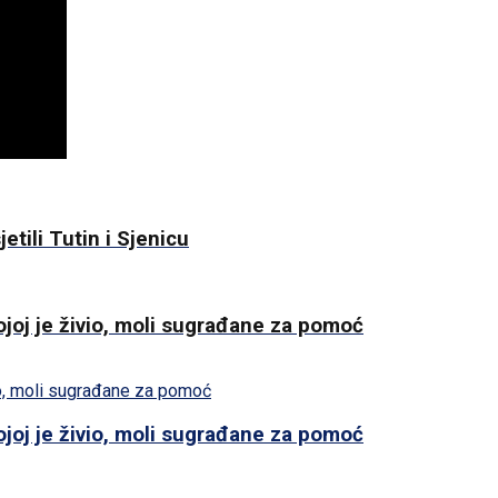
etili Tutin i Sjenicu
ojoj je živio, moli sugrađane za pomoć
ojoj je živio, moli sugrađane za pomoć