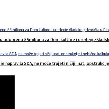
nu odobreno 55miliona za Dom kulture i uređenje školsk
 napravila SDA, ne može trpjeti ničiji inat, opstrukcije 