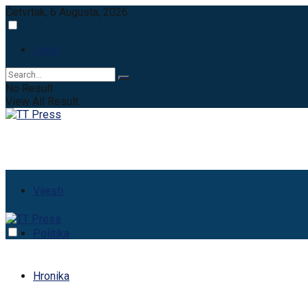
Četvrtak, 6 Augusta, 2026
Login
No Result
View All Result
Vijesti
Politika
Hronika