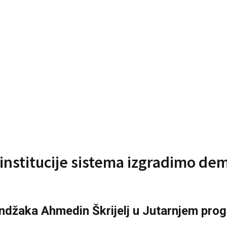
oz institucije sistema izgradimo d
džaka Ahmedin Škrijelj u Jutarnjem prog