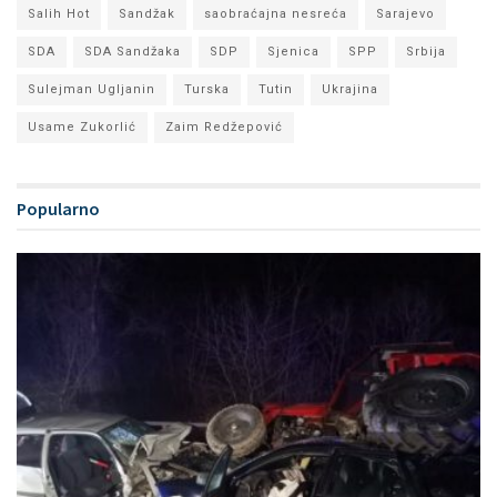
Salih Hot
Sandžak
saobraćajna nesreća
Sarajevo
SDA
SDA Sandžaka
SDP
Sjenica
SPP
Srbija
Sulejman Ugljanin
Turska
Tutin
Ukrajina
Usame Zukorlić
Zaim Redžepović
Popularno