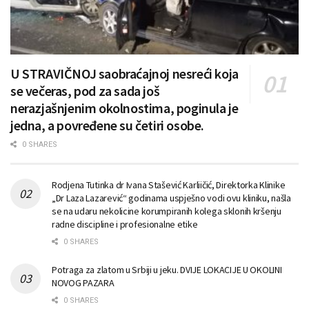
U STRAVIČNOJ saobraćajnoj nesreći koja
se večeras, pod za sada još
nerazjašnjenim okolnostima, poginula je
jedna, a povređene su četiri osobe.
0 SHARES
Rodjena Tutinka dr Ivana Stašević Karliičić, Direktorka Klinike
„Dr Laza Lazarević“ godinama uspješno vodi ovu kliniku, našla
se na udaru nekolicine korumpiranih kolega sklonih kršenju
radne discipline i profesionalne etike
0 SHARES
Potraga za zlatom u Srbiji u jeku. DVIJE LOKACIJE U OKOLINI
NOVOG PAZARA
0 SHARES