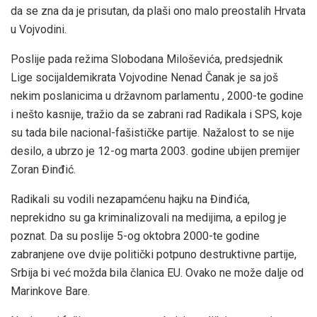
da se zna da je prisutan, da plaši ono malo preostalih Hrvata
u Vojvodini.
Poslije pada režima Slobodana Miloševića, predsjednik
Lige socijaldemikrata Vojvodine Nenad Čanak je sa još
nekim poslanicima u državnom parlamentu , 2000-te godine
i nešto kasnije, tražio da se zabrani rad Radikala i SPS, koje
su tada bile nacional-fašističke partije. Nažalost to se nije
desilo, a ubrzo je 12-og marta 2003. godine ubijen premijer
Zoran Đinđić.
Radikali su vodili nezapamćenu hajku na Đinđića,
neprekidno su ga kriminalizovali na medijima, a epilog je
poznat. Da su poslije 5-og oktobra 2000-te godine
zabranjene ove dvije politički potpuno destruktivne partije,
Srbija bi već možda bila članica EU. Ovako ne može dalje od
Marinkove Bare.