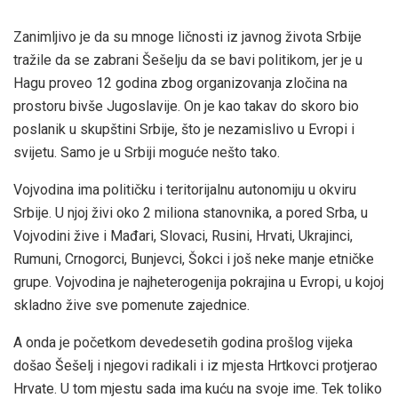
Zanimljivo je da su mnoge ličnosti iz javnog života Srbije
tražile da se zabrani Šešelju da se bavi politikom, jer je u
Hagu proveo 12 godina zbog organizovanja zločina na
prostoru bivše Jugoslavije. On je kao takav do skoro bio
poslanik u skupštini Srbije, što je nezamislivo u Evropi i
svijetu. Samo je u Srbiji moguće nešto tako.
Vojvodina ima političku i teritorijalnu autonomiju u okviru
Srbije. U njoj živi oko 2 miliona stanovnika, a pored Srba, u
Vojvodini žive i Mađari, Slovaci, Rusini, Hrvati, Ukrajinci,
Rumuni, Crnogorci, Bunjevci, Šokci i još neke manje etničke
grupe. Vojvodina je najheterogenija pokrajina u Evropi, u kojoj
skladno žive sve pomenute zajednice.
A onda je početkom devedesetih godina prošlog vijeka
došao Šešelj i njegovi radikali i iz mjesta Hrtkovci protjerao
Hrvate. U tom mjestu sada ima kuću na svoje ime. Tek toliko