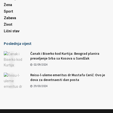
Žena
Sport
Zabava
Život
Lični stav
Poslednja vijest
Čanak i Biserko kod Kurtija: Beograd planira
preseljenje Srba sa Kosova u Sandžak
02/09/2024
Reisu-l-uleme emeritus dr Mustafa Cerić: Ovo je
dova za devetnaesti dan posta
29/03/2024