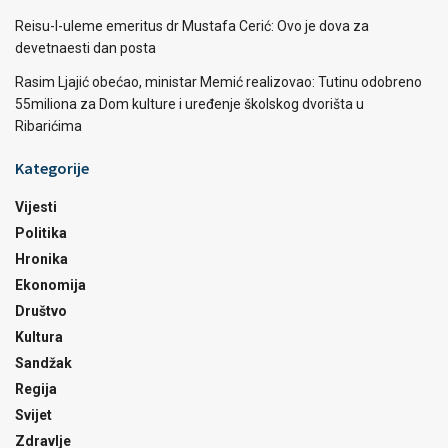
Reisu-l-uleme emeritus dr Mustafa Cerić: Ovo je dova za
devetnaesti dan posta
Rasim Ljajić obećao, ministar Memić realizovao: Tutinu odobreno
55miliona za Dom kulture i uređenje školskog dvorišta u
Ribarićima
Kategorije
Vijesti
Politika
Hronika
Ekonomija
Društvo
Kultura
Sandžak
Regija
Svijet
Zdravlje