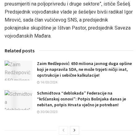
preusmjeriti na poljoprivredu i druge sektore”, ističe Šešelj.
Predsjednik vojvođanske vlade je šešeljev bivši radikal Igor
Mirović, sada član vučićevog SNS, a predsjednik
pokrajinske skupštine je Ištvan Pastor, predsjednik Saveza
vojvođanskih Mađara.
Related posts
Zaim Redžepović: 650 miliona javnog duga opšine
koji je napravila SDA, ne može trpjeti ničiji inat,
opstrukcije i sebične kalkulacije!
14/03/2024
Schmidtova “deblokada” Federacije na
“kršćanskoj osnovi”: Potpis Bošnjaka danas je
nebitan, potpis Hrvata vječno je potreban!
30/04/2023