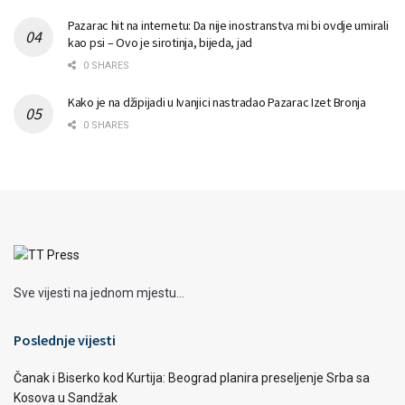
Pazarac hit na internetu: Da nije inostranstva mi bi ovdje umirali
kao psi – Ovo je sirotinja, bijeda, jad
0 SHARES
Kako je na džipijadi u Ivanjici nastradao Pazarac Izet Bronja
0 SHARES
Sve vijesti na jednom mjestu...
Poslednje vijesti
Čanak i Biserko kod Kurtija: Beograd planira preseljenje Srba sa
Kosova u Sandžak