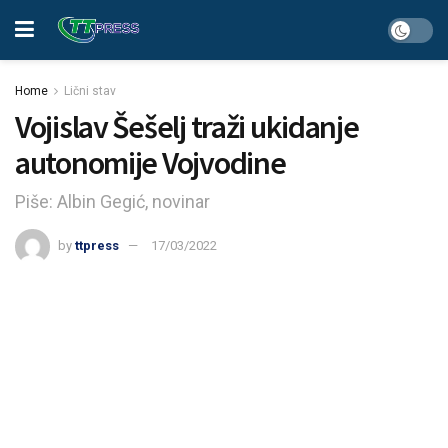
Home
Lični stav
Vojislav Šešelj traži ukidanje
autonomije Vojvodine
Piše: Albin Gegić, novinar
by
ttpress
17/03/2022