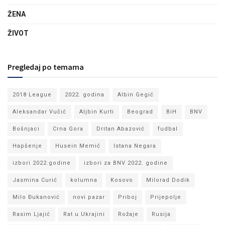
ŽENA
ŽIVOT
Pregledaj po temama
2018 League
2022. godina
Albin Gegić
Aleksandar Vučić
Aljbin Kurti
Beograd
BiH
BNV
Bošnjaci
Crna Gora
Dritan Abazović
fudbal
Hapšenje
Husein Memić
Istana Negara
izbori 2022.godine
izbori za BNV 2022. godine
Jasmina Curić
kolumna
Kosovo
Milorad Dodik
Milo Đukanović
novi pazar
Priboj
Prijepolje
Rasim Ljajić
Rat u Ukrajini
Rožaje
Rusija