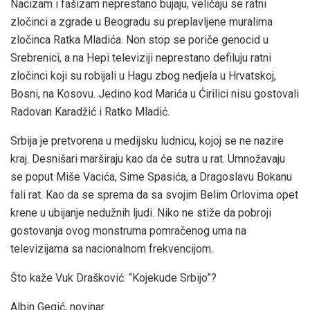
Nacizam i fašizam neprestano bujaju, veličaju se ratni
zločinci a zgrade u Beogradu su preplavljene muralima
zločinca Ratka Mladića. Non stop se poriče genocid u
Srebrenici, a na Hepi televiziji neprestano defiluju ratni
zločinci koji su robijali u Hagu zbog nedjela u Hrvatskoj,
Bosni, na Kosovu. Jedino kod Marića u Ćirilici nisu gostovali
Radovan Karadžić i Ratko Mladić.
Srbija je pretvorena u medijsku ludnicu, kojoj se ne nazire
kraj. Desnišari marširaju kao da će sutra u rat. Umnožavaju
se poput Miše Vacića, Sime Spasića, a Dragoslavu Bokanu
fali rat. Kao da se sprema da sa svojim Belim Orlovima opet
krene u ubijanje nedužnih ljudi. Niko ne stiže da pobroji
gostovanja ovog monstruma pomračenog uma na
televizijama sa nacionalnom frekvencijom.
Što kaže Vuk Drašković: “Kojekude Srbijo”?
Albin Gegić, novinar