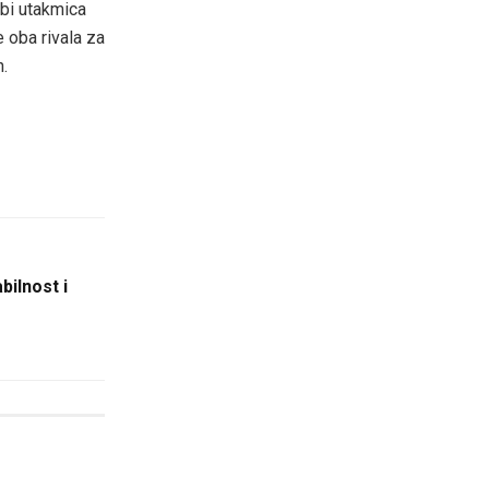
rbi utakmica
 oba rivala za
.
bilnost i