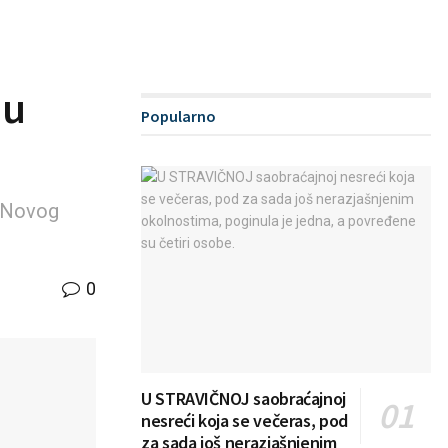
 u
Popularno
z Novog
0
U STRAVIČNOJ saobraćajnoj
nesreći koja se večeras, pod
za sada još nerazjašnjenim