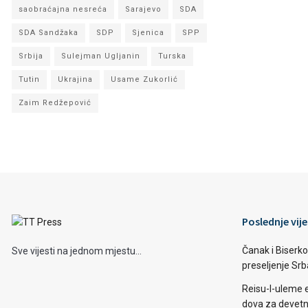
saobraćajna nesreća
Sarajevo
SDA
SDA Sandžaka
SDP
Sjenica
SPP
Srbija
Sulejman Ugljanin
Turska
Tutin
Ukrajina
Usame Zukorlić
Zaim Redžepović
Poslednje vije
Čanak i Biserko
Sve vijesti na jednom mjestu...
preseljenje Sr
Reisu-l-uleme 
dova za devetn