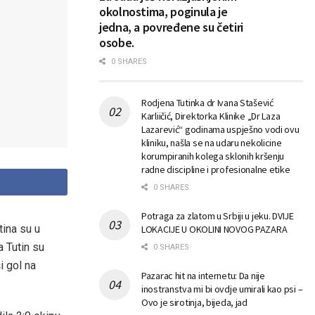
okolnostima, poginula je
jedna, a povređene su četiri
osobe.
0 SHARES
Rodjena Tutinka dr Ivana Stašević
Karliičić, Direktorka Klinike „Dr Laza
Lazarević“ godinama uspješno vodi ovu
kliniku, našla se na udaru nekolicine
korumpiranih kolega sklonih kršenju
radne discipline i profesionalne etike
0 SHARES
Potraga za zlatom u Srbiji u jeku. DVIJE
tina su u
LOKACIJE U OKOLINI NOVOG PAZARA
 Tutin su
0 SHARES
i gol na
Pazarac hit na internetu: Da nije
inostranstva mi bi ovdje umirali kao psi –
Ovo je sirotinja, bijeda, jad