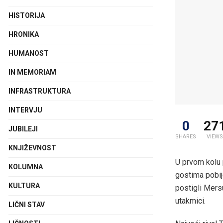
HISTORIJA
HRONIKA
HUMANOST
IN MEMORIAM
INFRASTRUKTURA
INTERVJU
0
27
JUBILEJI
SHARES
VIEWS
KNJIŽEVNOST
U prvom kolu 
KOLUMNA
gostima pobij
KULTURA
postigli Mersu
utakmici.
LIČNI STAV