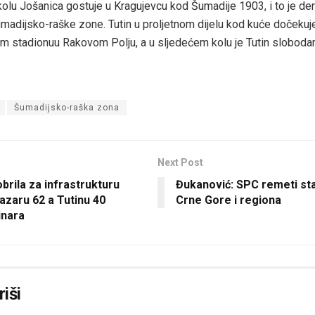
olu Jošanica gostuje u Kragujevcu kod Šumadije 1903, i to je de
madijsko-raške zone. Tutin u proljetnom dijelu kod kuće dočekuje
m stadionuu Rakovom Polju, a u sljedećem kolu je Tutin slobodan
Šumadijsko-raška zona
Next Post
brila za infrastrukturu
Đukanović: SPC remeti sta
zaru 62 a Tutinu 40
Crne Gore i regiona
inara
iši