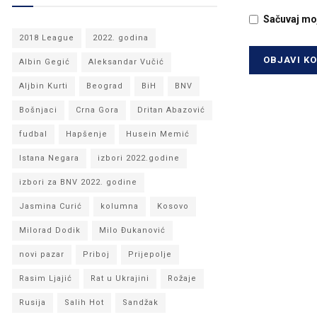
Sačuvaj mo
2018 League
2022. godina
Albin Gegić
Aleksandar Vučić
Aljbin Kurti
Beograd
BiH
BNV
Bošnjaci
Crna Gora
Dritan Abazović
fudbal
Hapšenje
Husein Memić
Istana Negara
izbori 2022.godine
izbori za BNV 2022. godine
Jasmina Curić
kolumna
Kosovo
Milorad Dodik
Milo Đukanović
novi pazar
Priboj
Prijepolje
Rasim Ljajić
Rat u Ukrajini
Rožaje
Rusija
Salih Hot
Sandžak