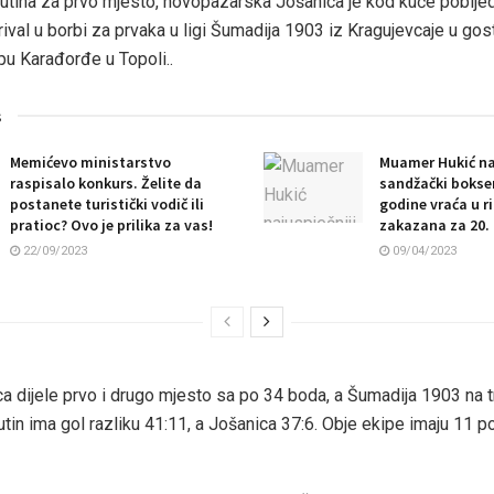
 Tutina za prvo mjesto, novopazarska Jošanica je kod kuće pobijed
 rival u borbi za prvaka u ligi Šumadija 1903 iz Kragujevcaje u go
pu Karađorđe u Topoli..
s
Memićevo ministarstvo
Muamer Hukić na
raspisalo konkurs. Želite da
sandžački bokser
postanete turistički vodič ili
godine vraća u ri
pratioc? Ovo je prilika za vas!
zakazana za 20.
22/09/2023
09/04/2023
ica dijele prvo i drugo mjesto sa po 34 boda, a Šumadija 1903 na
tin ima gol razliku 41:11, a Jošanica 37:6. Obje ekipe imaju 11 p