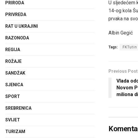
U sljedećem k
PRIRODA
14-og kola Šu
PRIVREDA
prvaka na svo
RAT U UKRAJINI
Albin Gegić
RAZONODA
Tags:
FKTutin
REGIJA
ROŽAJE
Previous Post
SANDŽAK
Vlada odo
SJENICA
Novom Pa
miliona d
SPORT
SREBRENICA
SVIJET
Komentar
TURIZAM