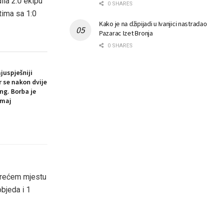
ila 2:0 ekipu
0 SHARES
stima sa 1:0
Kako je na džipijadi u Ivanjici nastradao
Pazarac Izet Bronja
0 SHARES
juspješniji
 se nakon dvije
ng. Borba je
 maj
 trećem mjestu
objeda i 1