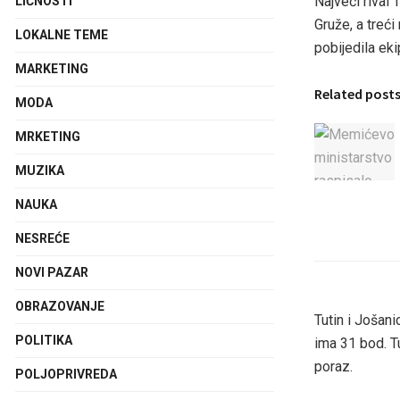
Najveći rival
LIČNOSTI
Gruže, a treći
LOKALNE TEME
pobijedila eki
MARKETING
Related post
MODA
MRKETING
MUZIKA
NAUKA
NESREĆE
NOVI PAZAR
OBRAZOVANJE
Tutin i Jošan
POLITIKA
ima 31 bod. Tu
poraz.
POLJOPRIVREDA