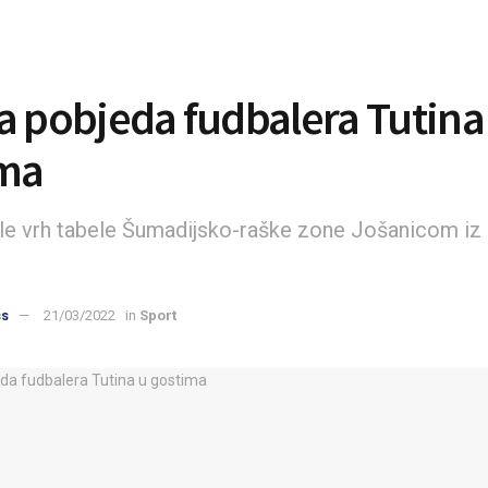
a pobjeda fudbalera Tutina
ima
jele vrh tabele Šumadijsko-raške zone Jošanicom i
ss
21/03/2022
in
Sport