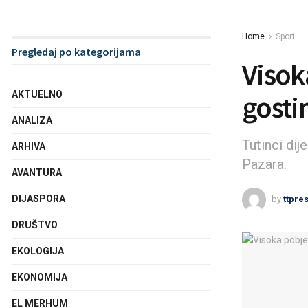
Home
Sport
Pregledaj po kategorijama
Visok
AKTUELNO
gost
ANALIZA
Tutinci di
ARHIVA
Pazara.
AVANTURA
DIJASPORA
by
ttpre
DRUŠTVO
EKOLOGIJA
EKONOMIJA
EL MERHUM