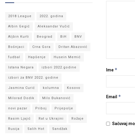
2018 League
2022. godina
Albin Gegić
Aleksandar Vučić
Aljbin Kurti
Beograd
BiH
BNV
Bošnjaci
Crna Gora
Dritan Abazović
fudbal
Hapšenje
Husein Memić
Istana Negara
izbori 2022.godine
*
Ime
izbori za BNV 2022. godine
Jasmina Curić
kolumna
Kosovo
*
Email
Milorad Dodik
Milo Đukanović
novi pazar
Priboj
Prijepolje
Rasim Ljajić
Rat u Ukrajini
Rožaje
Sačuvaj mo
Rusija
Salih Hot
Sandžak