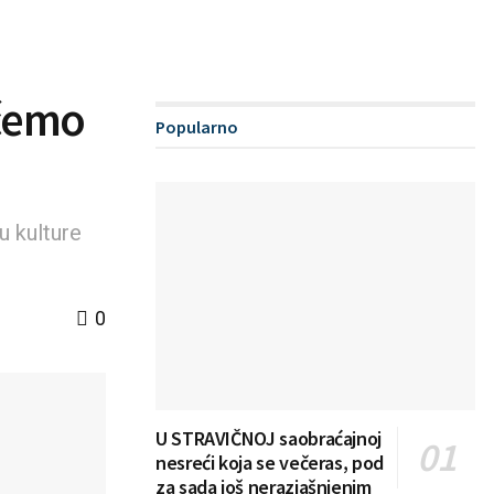
 ćemo
Popularno
u kulture
0
U STRAVIČNOJ saobraćajnoj
nesreći koja se večeras, pod
za sada još nerazjašnjenim