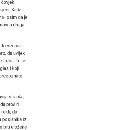
a čovjek
iječi. Kada
ma- osim da je
osnovna druga
je to veoma
ro, da uvijek
 treba. To je
las i koji
 prepoznate
nija stranka,
da proširi
rekli, da
a poslanika iz
e biti uložene