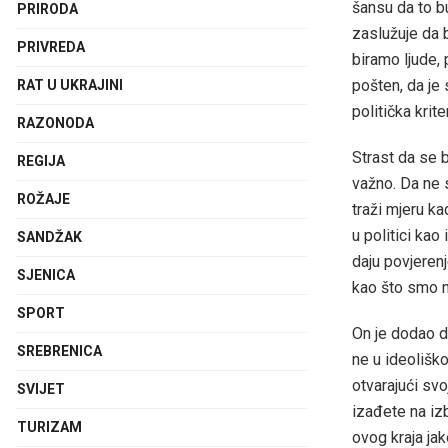
šansu da to b
PRIRODA
zaslužuje da 
PRIVREDA
biramo ljude,
pošten, da je 
RAT U UKRAJINI
politička krit
RAZONODA
Strast da se b
REGIJA
važno. Da ne s
ROŽAJE
traži mjeru ka
u politici kao
SANDŽAK
daju povjeren
SJENICA
kao što smo mi
SPORT
On je dodao da
SREBRENICA
ne u ideoliško
otvarajući sv
SVIJET
izađete na iz
TURIZAM
ovog kraja ja