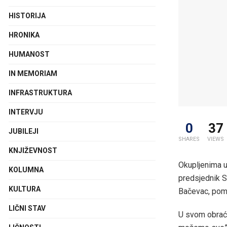
HISTORIJA
HRONIKA
HUMANOST
IN MEMORIAM
INFRASTRUKTURA
INTERVJU
0
37
JUBILEJI
SHARES
VIEWS
KNJIŽEVNOST
Okupljenima u
KOLUMNA
predsjednik S
KULTURA
Bačevac, pomo
LIČNI STAV
U svom obraća