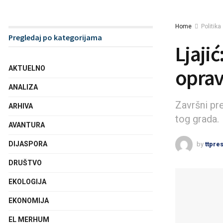
Home
Politika
Pregledaj po kategorijama
Ljaji
AKTUELNO
oprav
ANALIZA
Završni pr
ARHIVA
tog grada.
AVANTURA
DIJASPORA
by
ttpre
DRUŠTVO
EKOLOGIJA
EKONOMIJA
EL MERHUM