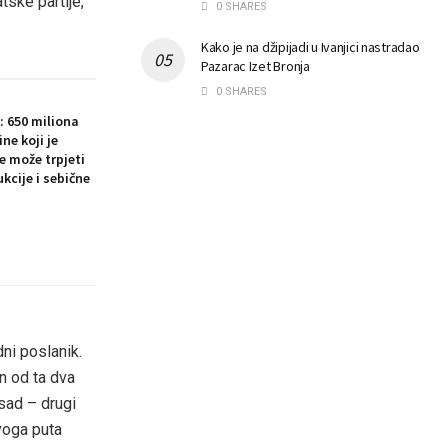
ske partije,
0 SHARES
Kako je na džipijadi u Ivanjici nastradao
Pazarac Izet Bronja
0 SHARES
: 650 miliona
ne koji je
e može trpjeti
ukcije i sebične
dni poslanik.
n od ta dva
 sad – drugi
voga puta