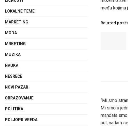
možemo sve” n
LIČNOSTI
među kojima j
LOKALNE TEME
Related post
MARKETING
MODA
MRKETING
MUZIKA
NAUKA
NESREĆE
NOVI PAZAR
OBRAZOVANJE
“Mi smo strank
Mi smo u jedn
POLITIKA
mandata smo da
POLJOPRIVREDA
put, nadam se