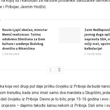
a kojoj su i kandidati za narodne poslanike Sandžačke demokrat
e i Pribojac Jasmin Hodžić.
s
Rasim Ljajić obećao, ministar
Zaim Redžepović
Memić realizovao: Tutinu
javnog duga opši
odobreno 55miliona za Dom
napravila SDA, n
kulture i uređenje školskog
ničiji inat, opstr
dvorišta u Ribarićima
kalkulacije!
29/03/2024
14/03/2024
a koja već drugi put daje priliku čovjeku iz Priboja da bude naro
om trenutku, kada smo imali samo dva mandata u Skupštini, jeda
li čovjeku iz Priboja. Davno je to bilo, prije 15-16 godina i evo
 izvjesno – dajemo takođe šansu nekom iz Priboja. Dali smo i o