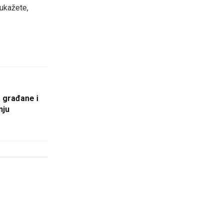
 ukažete,
a građane i
nju