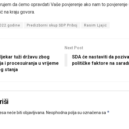
Vjerujem da ćemo opravdati Vaše povjerenje ako nam to povjerenje
ić na kraju govora.
2022.godine
Predizborni skup SDP Priboj
Rasim Ljajić
Next Post
ljekar tuži državu zbog
SDA će nastaviti da poziv
ja i procesuiranja u vrijeme
političke faktore na sarad
g stanja
iši
*
sa neće biti objavljivana.
Neophodna polja su označena sa