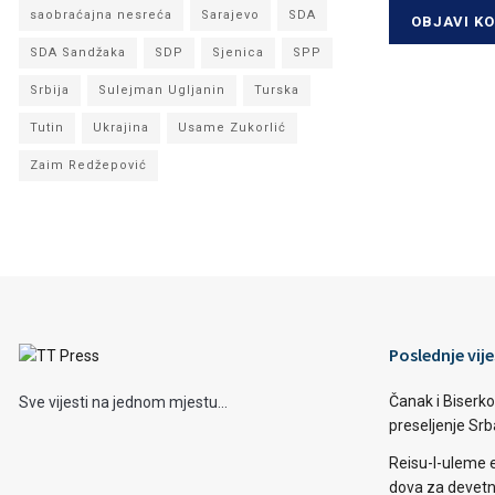
saobraćajna nesreća
Sarajevo
SDA
SDA Sandžaka
SDP
Sjenica
SPP
Srbija
Sulejman Ugljanin
Turska
Tutin
Ukrajina
Usame Zukorlić
Zaim Redžepović
Poslednje vije
Čanak i Biserko
Sve vijesti na jednom mjestu...
preseljenje Sr
Reisu-l-uleme 
dova za devetn