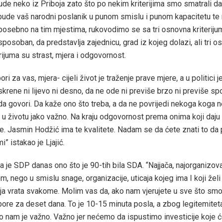
ude neko iz Priboja zato što po nekim kriterijima smo smatrali d
bude vaš narodni poslanik u punom smislu i punom kapacitetu te r
 posebno na tim mjestima, rukovodimo se sa tri osnovna kriteriju
sposoban, da predstavlja zajednicu, grad iz kojeg dolazi, ali tri 
erijuma su strast, mjera i odgovornost.
ori za vas, mjera- cijeli život je traženje prave mjere, a u politici 
krene ni lijevo ni desno, da ne ode ni previše brzo ni previše spo
da govori. Da kaže ono što treba, a da ne povrijedi nekoga koga ne
 i u životu jako važno. Na kraju odgovornost prema onima koji daju g
je. Jasmin Hodžić ima te kvalitete. Nadam se da ćete znati to da
” istakao je Ljajić.
 je SDP danas ono što je 90-tih bila SDA. “Najjača, najorganizova
m, nego u smislu snage, organizacije, uticaja kojeg ima I koji želi 
oja vrata svakome. Molim vas da, ako nam vjerujete u sve što smo 
bore za deset dana. To je 10-15 minuta posla, a zbog legitemitet
ko nam je važno. Važno jer nećemo da ispustimo investicije koje ć