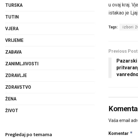
u ovaj kraj. 
TURSKA
istakao je Ljaj
TUTIN
Tags:
izbori 
VJERA
VRIJEME
Previous Post
ZABAVA
Pazarski 
ZANIMLJIVOSTI
pritvaran
vanredno
ZDRAVLJE
ZDRAVSTVO
ŽENA
Komentar
ŽIVOT
Vaša email adre
*
Komentar
Pregledaj po temama