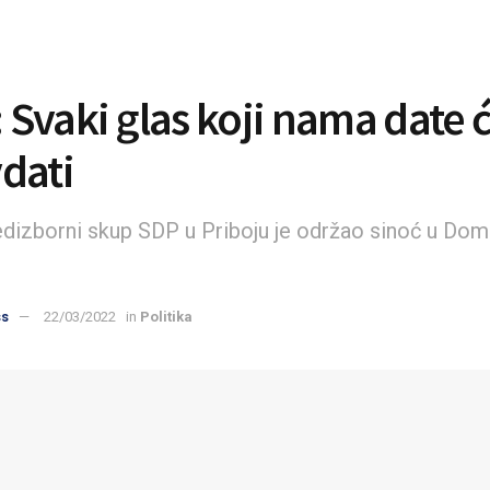
ć: Svaki glas koji nama date
dati
edizborni skup SDP u Priboju je održao sinoć u Dom
ss
22/03/2022
in
Politika