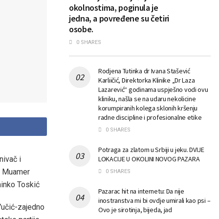
okolnostima, poginula je
jedna, a povređene su četiri
osobe.
0 SHARES
Rodjena Tutinka dr Ivana Stašević
Karliičić, Direktorka Klinike „Dr Laza
Lazarević“ godinama uspješno vodi ovu
kliniku, našla se na udaru nekolicine
korumpiranih kolega sklonih kršenju
radne discipline i profesionalne etike
0 SHARES
Potraga za zlatom u Srbiji u jeku. DVIJE
nivač i
LOKACIJE U OKOLINI NOVOG PAZARA
 i Muamer
0 SHARES
minko Toskić
Pazarac hit na internetu: Da nije
inostranstva mi bi ovdje umirali kao psi –
 Vučić-zajedno
Ovo je sirotinja, bijeda, jad