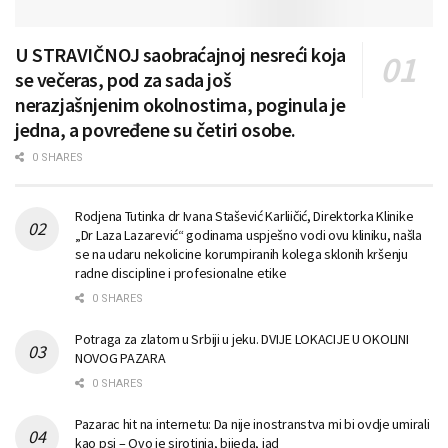
U STRAVIČNOJ saobraćajnoj nesreći koja
se večeras, pod za sada još
nerazjašnjenim okolnostima, poginula je
jedna, a povređene su četiri osobe.
0 SHARES
Rodjena Tutinka dr Ivana Stašević Karliičić, Direktorka Klinike
„Dr Laza Lazarević“ godinama uspješno vodi ovu kliniku, našla
se na udaru nekolicine korumpiranih kolega sklonih kršenju
radne discipline i profesionalne etike
0 SHARES
Potraga za zlatom u Srbiji u jeku. DVIJE LOKACIJE U OKOLINI
NOVOG PAZARA
0 SHARES
Pazarac hit na internetu: Da nije inostranstva mi bi ovdje umirali
kao psi – Ovo je sirotinja, bijeda, jad