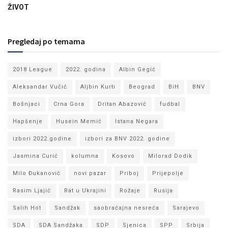
ŽIVOT
Pregledaj po temama
2018 League
2022. godina
Albin Gegić
Aleksandar Vučić
Aljbin Kurti
Beograd
BiH
BNV
Bošnjaci
Crna Gora
Dritan Abazović
fudbal
Hapšenje
Husein Memić
Istana Negara
izbori 2022.godine
izbori za BNV 2022. godine
Jasmina Curić
kolumna
Kosovo
Milorad Dodik
Milo Đukanović
novi pazar
Priboj
Prijepolje
Rasim Ljajić
Rat u Ukrajini
Rožaje
Rusija
Salih Hot
Sandžak
saobraćajna nesreća
Sarajevo
SDA
SDA Sandžaka
SDP
Sjenica
SPP
Srbija