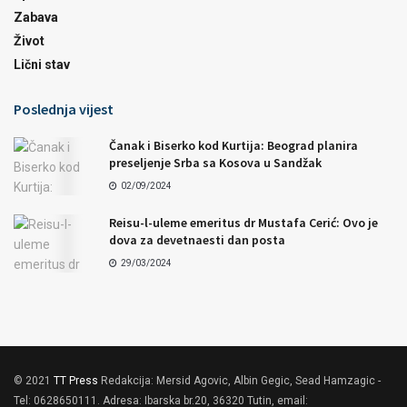
Zabava
Život
Lični stav
Poslednja vijest
Čanak i Biserko kod Kurtija: Beograd planira
preseljenje Srba sa Kosova u Sandžak
02/09/2024
Reisu-l-uleme emeritus dr Mustafa Cerić: Ovo je
dova za devetnaesti dan posta
29/03/2024
© 2021
TT Press
Redakcija: Mersid Agovic, Albin Gegic, Sead Hamzagic -
Tel: 0628650111. Adresa: Ibarska br.20, 36320 Tutin, email: