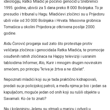
ideologiju, Ratko Mladić je počinio genocid u Srebrenici
1995. godine, ubivši za 5 dana preko 8 000 Bošnjaka. To je
presudio i tribunal u Hagu. Mladićevi zločinci su u Prijedoru
ubili više od 30 000 Bošnjaka i Hrvata. Masovna grobnica
Tomašica u okolini Prijedora je otkrivena poslije 2000.
godine.
Aidu Ćorović proganja sud zato što protestuje protiv
veličanja zločinca i genocidaša Ratka Mladića, te promocije
osuđenih ratnih zločinaca na Happy televiziji i usranim
tabloidima Informer, Alo, Kurir i mnogim drugim novinskim
smećem, po principu “kriva je žrtva a ne dželat”.
Nepoznati mladići koji su je tada praktično kidnapovali,
predali su je policijskoj patroli, a među njima je bio i jedan sa
kapuljačom, moguće jedan od onih koji su rušili objekte u
Savamali. Ko će to znati?
Nju i koleginicu Jelenu su strpali u maricu i odveli u