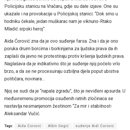
Policijsku stanicu na Vračaru, gdje su dale izjave. One su
ukazale i na provokacije u Policijskoj stanici: “Dok smo u
hodniku čekale, jedan muškarac nam je viknuno-Rtako
Mladić srpski heroj”.
Aida Ćorović zna da je ovo suđenje farsa. Zna i da je ono
poruka druim borcima i borkinjama za ljudska prava da ih
zaplaši da javno ne protestiraju protiv kršenja ljudskih prava.
Naglašava da je indikativno što je suđenje njoj počelo vrlo
brzo, a da se ne procesuiraju ozbiljna djela poput ubistva
političara, novinara…
Njoj se sudi da je “napala zgradu”, što je neviđeni apsurda. U
međuvremenu promocija osuđenih ratnih zločinaca se
nastavlja nesmanjenom žestinom “Za mir i stabilnost-
Aleksandar Vučić.
Tags:
Aida Ćorović
Albin Gegić
suđenje Aidi Ćorović