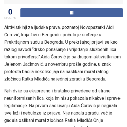
0
SHARES
Aktivistkinji za ljudska prava, poznatoj Novopazarki Aidi
Ćorović, koja živi u Beogradu, počelo je suđenje u
Prekršajnom sudu u Beogradu. U prekršajnoj prijavi se kao
razlog navodi “drsko ponašanje i vrijeđanje službenih lica
tokom privođenja”.Aida Ćorović je sa drugom aktivistkinjom
Jelenom Jaćimović, u novembru prošle godine, u znak
protesta bacila nekoliko jaja na naslikani mural ratnog
zločinca Ratka Mladića na jednoj zgradi u Beogradu.
Njih dvije su ekspresno i brutalno privedene od strane
neuniformisanih lica, koja im nisu pokazala nikakve isprave-
legitimacije. Na prvom saslušanju Aida Ćorović je negirala
sve laži i nebuloze iz prijave. Nije napala zgradu, već je
gađala oslikani mural zločinca Ratka Mladića.On je