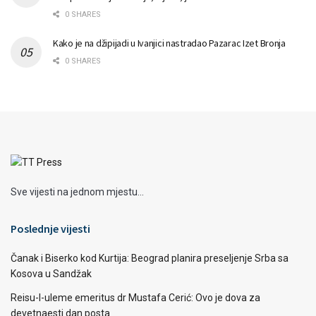
0 SHARES
Kako je na džipijadi u Ivanjici nastradao Pazarac Izet Bronja
0 SHARES
Sve vijesti na jednom mjestu...
Poslednje vijesti
Čanak i Biserko kod Kurtija: Beograd planira preseljenje Srba sa
Kosova u Sandžak
Reisu-l-uleme emeritus dr Mustafa Cerić: Ovo je dova za
devetnaesti dan posta