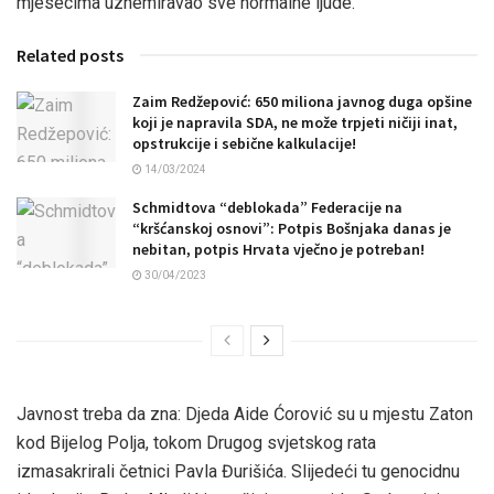
mjesecima uznemiravao sve normalne ljude.
Related posts
Zaim Redžepović: 650 miliona javnog duga opšine
koji je napravila SDA, ne može trpjeti ničiji inat,
opstrukcije i sebične kalkulacije!
14/03/2024
Schmidtova “deblokada” Federacije na
“kršćanskoj osnovi”: Potpis Bošnjaka danas je
nebitan, potpis Hrvata vječno je potreban!
30/04/2023
Javnost treba da zna: Djeda Aide Ćorović su u mjestu Zaton
kod Bijelog Polja, tokom Drugog svjetskog rata
izmasakrirali četnici Pavla Đurišića. Slijedeći tu genocidnu