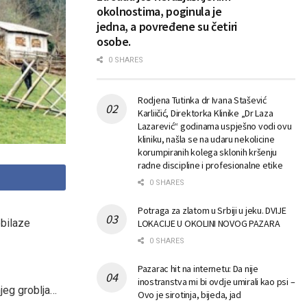
okolnostima, poginula je
jedna, a povređene su četiri
osobe.
0 SHARES
Rodjena Tutinka dr Ivana Stašević
Karliičić, Direktorka Klinike „Dr Laza
Lazarević“ godinama uspješno vodi ovu
kliniku, našla se na udaru nekolicine
korumpiranih kolega sklonih kršenju
radne discipline i profesionalne etike
0 SHARES
Potraga za zlatom u Srbiji u jeku. DVIJE
obilaze
LOKACIJE U OKOLINI NOVOG PAZARA
0 SHARES
Pazarac hit na internetu: Da nije
inostranstva mi bi ovdje umirali kao psi –
njeg groblja…
Ovo je sirotinja, bijeda, jad