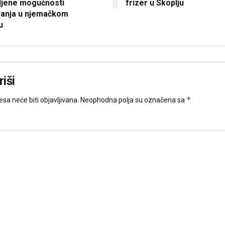
ljene mogućnosti
frizer u Skoplju
vanja u njemačkom
u
iši
*
sa neće biti objavljivana.
Neophodna polja su označena sa