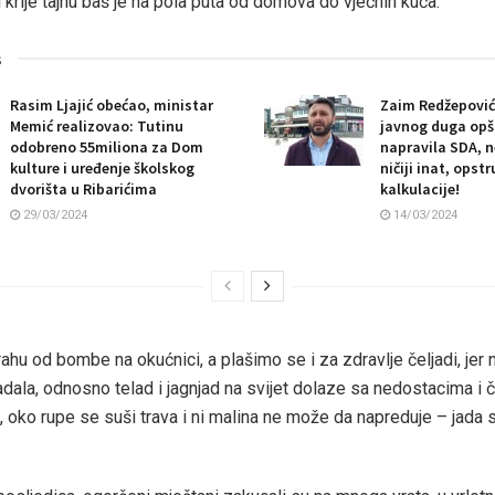
ji krije tajnu baš je na pola puta od domova do vječnih kuća.
s
Rasim Ljajić obećao, ministar
Zaim Redžepović
Memić realizovao: Tutinu
javnog duga opši
odobreno 55miliona za Dom
napravila SDA, n
kulture i uređenje školskog
ničiji inat, opstr
dvorišta u Ribarićima
kalkulacije!
29/03/2024
14/03/2024
ahu od bombe na okućnici, a plašimo se i za zdravlje čeljadi, jer
dala, odnosno telad i jagnjad na svijet dolaze sa nedostacima i
o, oko rupe se suši trava i ni malina ne može da napreduje – jada