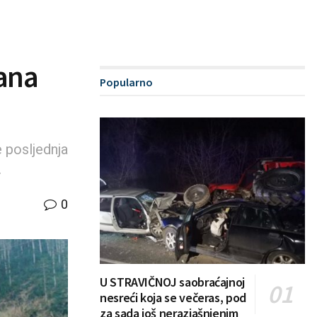
rana
Popularno
e posljednja
.
0
U STRAVIČNOJ saobraćajnoj
nesreći koja se večeras, pod
za sada još nerazjašnjenim