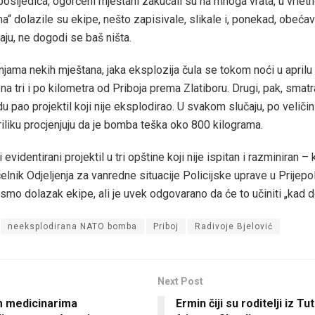
posljedica, ogorčeni mještani zakucali su na mnoga vrata, u vrlet
a“ dolazile su ekipe, nešto zapisivale, slikale i, ponekad, obeća
kraju, ne dogodi se baš ništa.
njama nekih mještana, jaka eksplozija čula se tokom noći u aprilu 
na tri i po kilometra od Priboja prema Zlatiboru. Drugi, pak, smatra
du pao projektil koji nije eksplodirao. U svakom slučaju, po veličini
iliku procjenjuju da je bomba teška oko 800 kilograma.
i evidentirani projektil u tri opštine koji nije ispitan i razminiran 
lnik Odjeljenja za vanredne situacije Policijske uprave u Prijepol
i smo dolazak ekipe, ali je uvek odgovarano da će to učiniti „kad
neeksplodirana NATO bomba
Priboj
Radivoje Bjelović
Next Post
m medicinarima
Ermin čiji su roditelji iz T