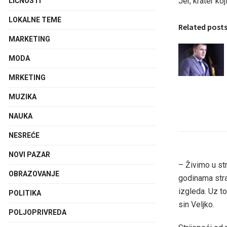
Jer, krater ko
LIČNOSTI
LOKALNE TEME
Related post
MARKETING
MODA
MRKETING
MUZIKA
NAUKA
NESREĆE
NOVI PAZAR
– Živimo u str
OBRAZOVANJE
godinama stra
izgleda. Uz t
POLITIKA
sin Veljko.
POLJOPRIVREDA