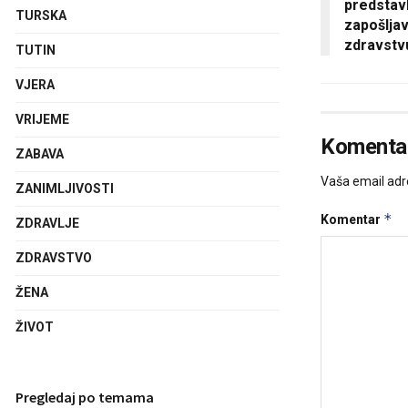
predstav
TURSKA
zapošlja
zdravstv
TUTIN
VJERA
VRIJEME
Komentar
ZABAVA
Vaša email adre
ZANIMLJIVOSTI
*
Komentar
ZDRAVLJE
ZDRAVSTVO
ŽENA
ŽIVOT
Pregledaj po temama