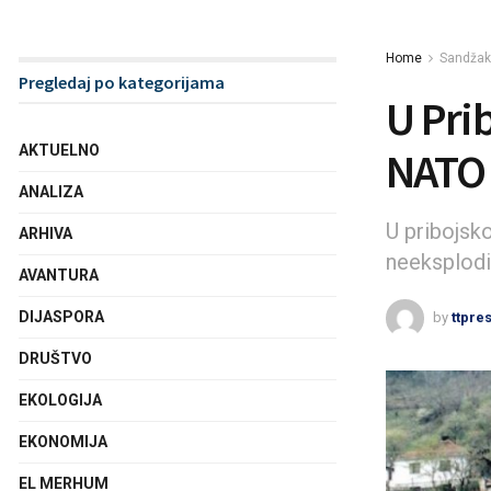
Home
Sandžak
Pregledaj po kategorijama
U Pri
AKTUELNO
NATO 
ANALIZA
U pribojsko
ARHIVA
neeksplod
AVANTURA
DIJASPORA
by
ttpre
DRUŠTVO
EKOLOGIJA
EKONOMIJA
EL MERHUM