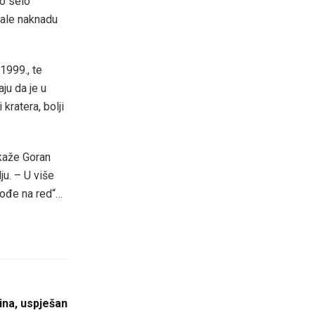
no selo
vale naknadu
1999., te
ju da je u
 kratera, bolji
– kaže Goran
ju. – U više
 dođe na red“…
utina, uspješan