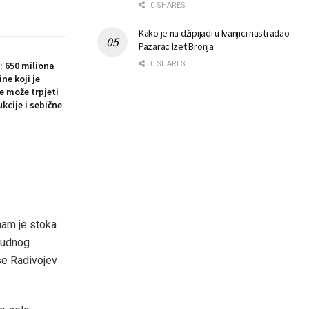
0 SHARES
Kako je na džipijadi u Ivanjici nastradao
Pazarac Izet Bronja
: 650 miliona
0 SHARES
ne koji je
e može trpjeti
ukcije i sebične
 nam je stoka
 čudnog
 se Radivojev