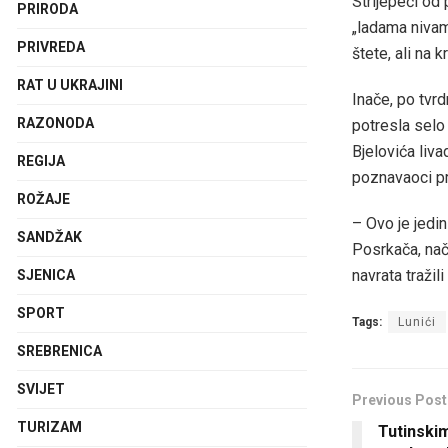
Strijepeći od 
PRIRODA
„ladama nivam
PRIVREDA
štete, ali na 
RAT U UKRAJINI
Inače, po tvrd
RAZONODA
potresla selo 
Bjelovića liva
REGIJA
poznavaoci pr
ROŽAJE
– Ovo je jedin
SANDŽAK
Posrkača, nače
navrata tražil
SJENICA
SPORT
Tags:
Lunići
SREBRENICA
SVIJET
Previous Post
TURIZAM
Tutinski