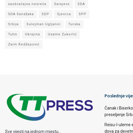
saobraćajna nesreća
Sarajevo
SDA
SDA Sandžaka
SDP
Sjenica
SPP
Srbija
Sulejman Ugljanin
Turska
Tutin
Ukrajina
Usame Zukorlić
Zaim Redžepović
Poslednje vije
Čanak i Biserko
preseljenje Sr
Reisu-l-uleme 
dova za devetn
Sve vijesti na jednom mjestu...