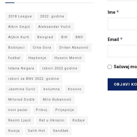
*
Ime
2018 League
2022. godina
Albin Gegić
Aleksandar Vučić
Aljbin Kurti
Beograd
BiH
BNV
*
Email
Bošnjaci
Crna Gora
Dritan Abazović
fudbal
Hapšenje
Husein Memić
Sačuvaj mo
Istana Negara
izbori 2022.godine
izbori za BNV 2022. godine
Jasmina Curić
kolumna
Kosovo
Milorad Dodik
Milo Đukanović
novi pazar
Priboj
Prijepolje
Rasim Ljajić
Rat u Ukrajini
Rožaje
Rusija
Salih Hot
Sandžak