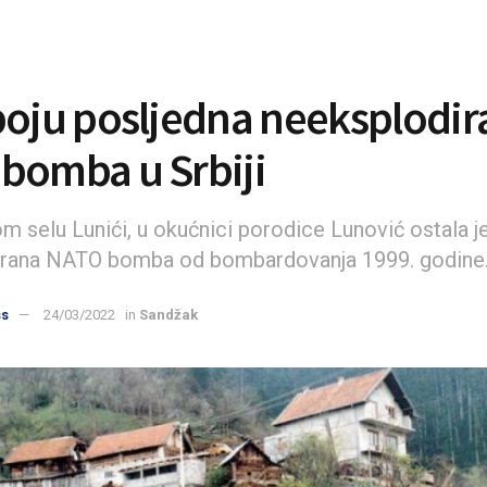
boju posljedna neeksplodi
bomba u Srbiji
m selu Lunići, u okućnici porodice Lunović ostala j
irana NATO bomba od bombardovanja 1999. godine
ss
24/03/2022
in
Sandžak