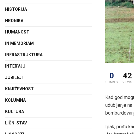
HISTORIJA
HRONIKA
HUMANOST
IN MEMORIAM
INFRASTRUKTURA
INTERVJU
0
42
JUBILEJI
SHARES
VIEWS
KNJIŽEVNOST
Kad god mogu,
KOLUMNA
udubljenje na
KULTURA
bombardovanj
LIČNI STAV
Ipak, priđu ka