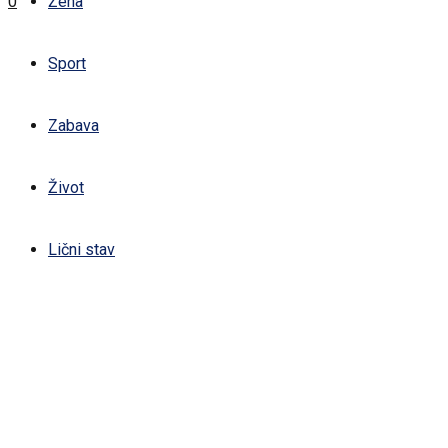
0
Žena
Sport
Zabava
Život
Lični stav