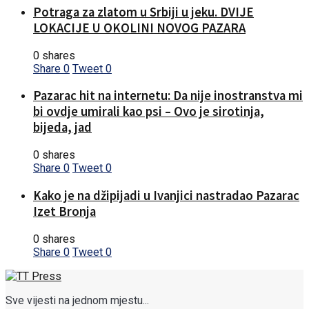
Potraga za zlatom u Srbiji u jeku. DVIJE
LOKACIJE U OKOLINI NOVOG PAZARA
0 shares
Share
0
Tweet
0
Pazarac hit na internetu: Da nije inostranstva mi
bi ovdje umirali kao psi – Ovo je sirotinja,
bijeda, jad
0 shares
Share
0
Tweet
0
Kako je na džipijadi u Ivanjici nastradao Pazarac
Izet Bronja
0 shares
Share
0
Tweet
0
Sve vijesti na jednom mjestu...