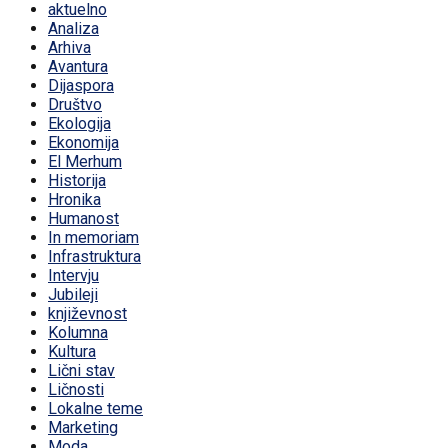
aktuelno
Analiza
Arhiva
Avantura
Dijaspora
Društvo
Ekologija
Ekonomija
El Merhum
Historija
Hronika
Humanost
In memoriam
Infrastruktura
Intervju
Jubileji
književnost
Kolumna
Kultura
Lični stav
Ličnosti
Lokalne teme
Marketing
Moda