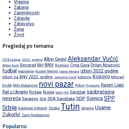
Vrijeme
Zabava
Zanimljivosti
Zdravlje
Zdravstvo
Žena
Život
Pregledaj po temama
Aleksandar Vučić
Albin Gegić
2022. godina
2018 League
BNV
BiH
Crna Gora
Beograd
Dritan Abazović
Aljbin Kurti
Bošnjaci
fudbal
izbori 2022.godine
Hapšenje
Husein Memić
Istana Negara
Kosovo
izbori za BNV 2022. godine
Milorad
Jasmina Curić
kolumna
novi pazar
Rasim Ljajić
Dodik
Priboj
Milo Đukanović
Prijepolje
saobraćajna
Rat u Ukrajini
Rožaje
Rusija
Sandžak
Salih Hot
SPP
nesreća
SDP
Sjenica
Sarajevo
SDA Sandžaka
SDA
Tutin
Srbija
Usame
Turska
Sulejman Ugljanin
Ukrajina
Zukorlić
Zaim Redžepović
Popularno