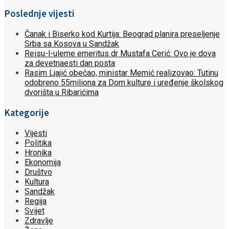
Poslednje vijesti
Čanak i Biserko kod Kurtija: Beograd planira preseljenje
Srba sa Kosova u Sandžak
Reisu-l-uleme emeritus dr Mustafa Cerić: Ovo je dova
za devetnaesti dan posta
Rasim Ljajić obećao, ministar Memić realizovao: Tutinu
odobreno 55miliona za Dom kulture i uređenje školskog
dvorišta u Ribarićima
Kategorije
Vijesti
Politika
Hronika
Ekonomija
Društvo
Kultura
Sandžak
Regija
Svijet
Zdravlje