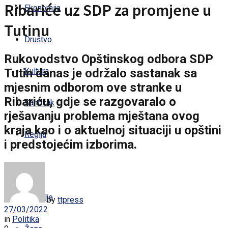
Ribariće uz SDP za promjene u
Ekonomija
Tutinu
Društvo
Rukovodstvo Opštinskog odbora SDP
Tutin danas je održalo sastanak sa
Kultura
mjesnim odborom ove stranke u
Ribariću, gdje se razgovaralo o
Sandžak
rješavanju problema mještana ovog
kraja kao i o aktuelnoj situaciji u opštini
Regija
i predstojećim izborima.
Svijet
Zdravlje
by
ttpress
27/03/2022
in
Politika