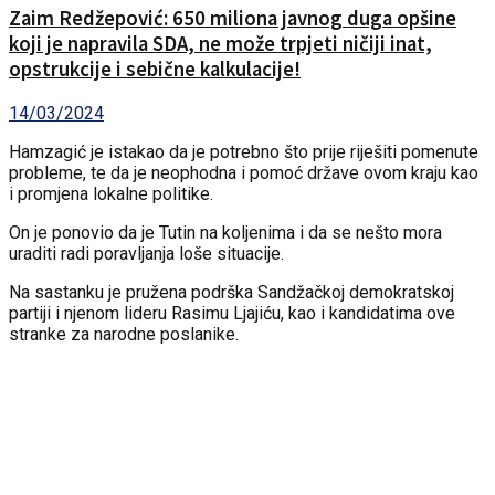
Zaim Redžepović: 650 miliona javnog duga opšine
koji je napravila SDA, ne može trpjeti ničiji inat,
opstrukcije i sebične kalkulacije!
14/03/2024
Hamzagić je istakao da je potrebno što prije riješiti pomenute
probleme, te da je neophodna i pomoć države ovom kraju kao
i promjena lokalne politike.
On je ponovio da je Tutin na koljenima i da se nešto mora
uraditi radi poravljanja loše situacije.
Na sastanku je pružena podrška Sandžačkoj demokratskoj
partiji i njenom lideru Rasimu Ljajiću, kao i kandidatima ove
stranke za narodne poslanike.