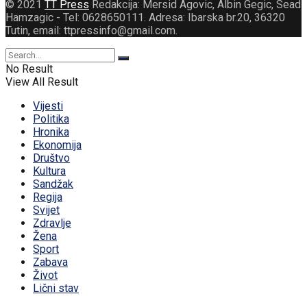
© 2021
TT Press
Redakcija: Mersid Agovic, Albin Gegic, Sead
Hamzagic - Tel: 0628650111. Adresa: Ibarska br.20, 36320
Tutin, email: ttpressinfo@gmail.com
.
No Result
View All Result
Vijesti
Politika
Hronika
Ekonomija
Društvo
Kultura
Sandžak
Regija
Svijet
Zdravlje
Žena
Sport
Zabava
Život
Lični stav