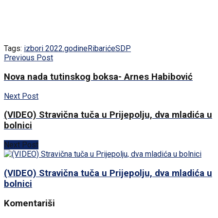
Tags:
izbori 2022.godine
Ribariće
SDP
Previous Post
Nova nada tutinskog boksa- Arnes Habibović
Next Post
(VIDEO) Stravična tuča u Prijepolju, dva mladića u
bolnici
Next Post
(VIDEO) Stravična tuča u Prijepolju, dva mladića u
bolnici
Komentariši