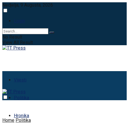
Nedjelja, 9 Augusta, 2026
Login
No Result
View All Result
Vijesti
Politika
Hronika
Home
Politika