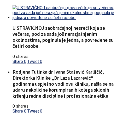
U STRAVIČNOJ saobraćajnoj nesreći koja se
večeras, pod za sada još nerazjašnjenim
okolnostima, poginula je jedna, a povređene su
četiri osobe.
0 shares
Share
0
Tweet
0
Rodjena Tutinka dr Ivana Stašević Karliičić,
Direktorka Klinike „Dr Laza Lazarević“
godinama uspješno vodi ovu kliniku, našla se na
udaru nekolicine korumpiranih kolega sklonih
kršenju radne discipline i profesionalne etike
0 shares
Share
0
Tweet
0