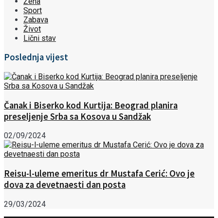
Žena
Sport
Zabava
Život
Lični stav
Poslednja vijest
Čanak i Biserko kod Kurtija: Beograd planira
preseljenje Srba sa Kosova u Sandžak
02/09/2024
Reisu-l-uleme emeritus dr Mustafa Cerić: Ovo je
dova za devetnaesti dan posta
29/03/2024