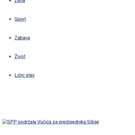
Žena
Sport
Zabava
Život
Lični stav