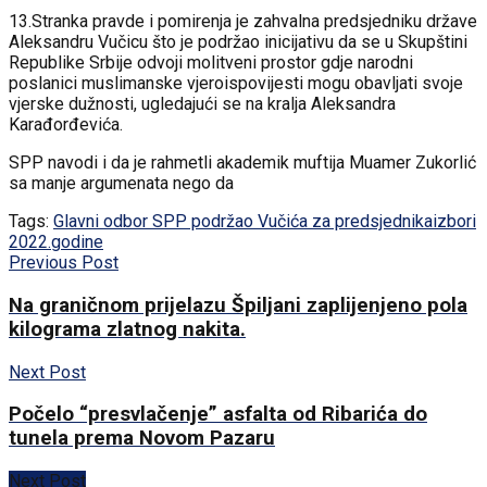
13.Stranka pravde i pomirenja je zahvalna predsjedniku države
Aleksandru Vučicu što je podržao inicijativu da se u Skupštini
Republike Srbije odvoji molitveni prostor gdje narodni
poslanici muslimanske vjeroispovijesti mogu obavljati svoje
vjerske dužnosti, ugledajući se na kralja Aleksandra
Karađorđevića.
SPP navodi i da je rahmetli akademik muftija Muamer Zukorlić
sa manje argumenata nego da
Tags:
Glavni odbor SPP podržao Vučića za predsjednika
izbori
2022.godine
Previous Post
Na graničnom prijelazu Špiljani zaplijenjeno pola
kilograma zlatnog nakita.
Next Post
Počelo “presvlačenje” asfalta od Ribarića do
tunela prema Novom Pazaru
Next Post