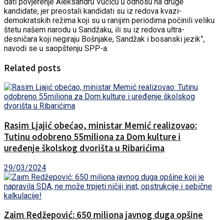
dati povjerenje Aleksandru Vučiću u odnosu na druge
kandidate, jer preostali kandidati su iz redova kvazi-
demokratskih režima koji su u ranijim periodima počinili veliku
štetu našem narodu u Sandžaku, ili su iz redova ultra-
desničara koji negiraju Bošnjake, Sandžak i bosanski jezik”,
navodi se u saopštenju SPP-a.
Related posts
Rasim Ljajić obećao, ministar Memić realizovao:
Tutinu odobreno 55miliona za Dom kulture i
uređenje školskog dvorišta u Ribarićima
29/03/2024
Zaim Redžepović: 650 miliona javnog duga opšine