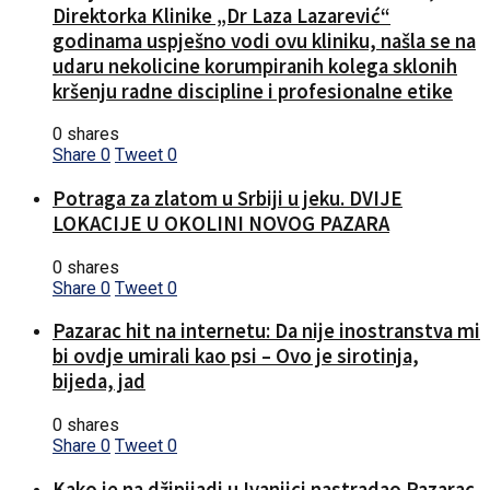
Direktorka Klinike „Dr Laza Lazarević“
godinama uspješno vodi ovu kliniku, našla se na
udaru nekolicine korumpiranih kolega sklonih
kršenju radne discipline i profesionalne etike
0 shares
Share
0
Tweet
0
Potraga za zlatom u Srbiji u jeku. DVIJE
LOKACIJE U OKOLINI NOVOG PAZARA
0 shares
Share
0
Tweet
0
Pazarac hit na internetu: Da nije inostranstva mi
bi ovdje umirali kao psi – Ovo je sirotinja,
bijeda, jad
0 shares
Share
0
Tweet
0
Kako je na džipijadi u Ivanjici nastradao Pazarac