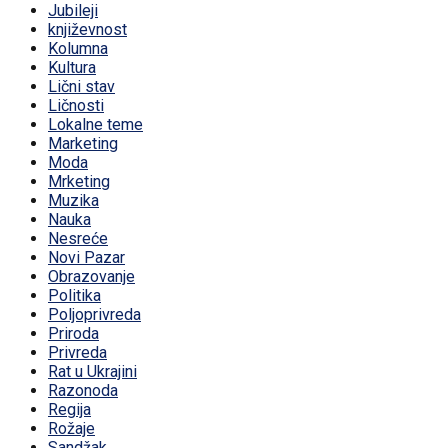
Jubileji
književnost
Kolumna
Kultura
Lični stav
Ličnosti
Lokalne teme
Marketing
Moda
Mrketing
Muzika
Nauka
Nesreće
Novi Pazar
Obrazovanje
Politika
Poljoprivreda
Priroda
Privreda
Rat u Ukrajini
Razonoda
Regija
Rožaje
Sandžak