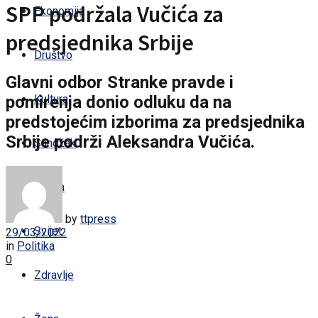
SPP podržala Vučića za
Ekonomija
predsjednika Srbije
Društvo
Glavni odbor Stranke pravde i
pomirenja donio odluku da na
Kultura
predstojećim izborima za predsjednika
Srbije podrži Aleksandra Vučića.
Sandžak
Regija
by
ttpress
Svijet
29/03/2022
in
Politika
0
Zdravlje