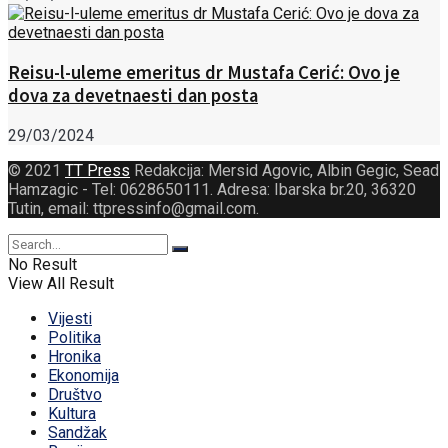
Reisu-l-uleme emeritus dr Mustafa Cerić: Ovo je
dova za devetnaesti dan posta
29/03/2024
© 2021
TT Press
Redakcija: Mersid Agovic, Albin Gegic, Sead
Hamzagic - Tel: 0628650111. Adresa: Ibarska br.20, 36320
Tutin, email: ttpressinfo@gmail.com
.
No Result
View All Result
Vijesti
Politika
Hronika
Ekonomija
Društvo
Kultura
Sandžak