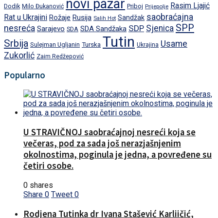
novi pazar
Rasim Ljajić
Dodik
Priboj
Milo Đukanović
Prijepolje
saobraćajna
Rat u Ukrajini
Rožaje
Rusija
Sandžak
Salih Hot
SPP
nesreća
SDP
Sjenica
Sarajevo
SDA Sandžaka
SDA
Tutin
Srbija
Usame
Turska
Sulejman Ugljanin
Ukrajina
Zukorlić
Zaim Redžepović
Popularno
U STRAVIČNOJ saobraćajnoj nesreći koja se
večeras, pod za sada još nerazjašnjenim
okolnostima, poginula je jedna, a povređene su
četiri osobe.
0 shares
Share
0
Tweet
0
Rodjena Tutinka dr Ivana Stašević Karliičić,