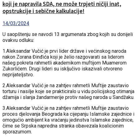
koji je napravila SDA, ne može trpjeti ničiji inat,
opstrukcije i sebične kalkulacije!
14/03/2024
U saopštenju se navodi 13 argumenata zbog kojih su donijeli
ovakvu odluku:
1.Aleksandar Vučić je prvi lider države i većinskog naroda
nakon Zorana Đinđića koji je želio razgovarati sa liderom
našeg pokreta rahmetli akademikom muftijom Muamerom
Zukorlićem. Drugi lideri su isključivo iskazivali otvoreno
neprijateljstvo.
2.Aleksandar Vučić je na zahtjev rahmetli Muftije zaustavio
torturu i nasilje koje se prakticiralo u vidu policijskog otimanja
džamija i slanja žandarmerije protiv našeg naroda u Sandžaku.
3.Aleksandar Vučić je na zahtjev rahmetli Muftije zaustavio
proces djelovanja Beograda ka cijepanju Islamske zajednice i
omogućio ambijent ka vraćanju jedinstva Islamske zajednice,
čime se Srpska napredna stranka obavezala koalicionim
sporazumom.