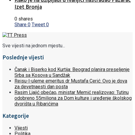
Izet Bronja
0 shares
Share
0
Tweet
0
Sve vijesti na jednom mjestu...
Poslednje vijesti
Čanak i Biserko kod Kurtija: Beograd planira preseljenje
Srba sa Kosova u Sandžak
Reisu-l-uleme emeritus dr Mustafa Cerić: Ovo je dova
za devetnaesti dan posta
Rasim Ljajić obećao, ministar Memić realizovao: Tutinu
odobreno 55miliona za Dom kulture i uređenje školskog
dvorišta u Ribarićima
Kategorije
Vijesti
Politika