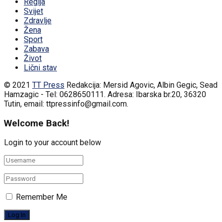
Regija
Svijet
Zdravlje
Žena
Sport
Zabava
Život
Lični stav
© 2021
TT Press
Redakcija: Mersid Agovic, Albin Gegic, Sead
Hamzagic - Tel: 0628650111. Adresa: Ibarska br.20, 36320
Tutin, email: ttpressinfo@gmail.com
.
Welcome Back!
Login to your account below
Remember Me