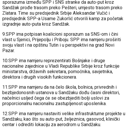
sporazuma između SPP i SNS stranke da auto-put kroz
Sandžak prođe trasom preko Pešteri, umjesto trasom preko
Zlatara. Time su predsjednik Srbije Aleksandar Vučić i
predsjednik SPP-a Usame Zukorlić otvorili kamp za početak
izgradnje auto-puta kroz Sandžak.
9.SPP ima potpisan koalicioni sporazum sa SNS-om i čini
vlast u Sjenici, Prijepolju i Priboju. SPP ima namjeru proširiti
svoju vlast i na opštinu Tutin i u perspektivi na grad Novi
Pazar.
10.SPP ima namjeru reprezentirati Bošnjake i druge
nacionalne zajednice u Vladi Republike Srbije kroz funkcije
ministarstva, državnih sekretara, pomoćnika, savjetnika,
direktora i drugih visokih funkcionera.
11.SPP ima namjeru da na čelo škola, bolnica, privrednih i
bezbjedonosnih ustanova u Sandžaku dođu časni direktori,
načelnici usljed čega će se obezbjediti bolji uslovi za
proporcionalnu nacionalnu zastupljenost uposlenika.
12.SPP ima namjeru nastaviti velike infrastrukturne projekte u
Sandžaku, kao što su auto-put, željeznica, gasovod, klinički
centar i odrediti lokaciju za aerodrom u Sandžaku.