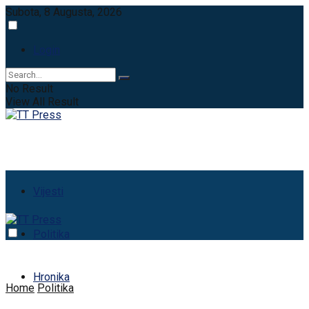
Subota, 8 Augusta, 2026
Login
No Result
View All Result
Vijesti
Politika
Hronika
Home
Politika