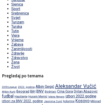
Sjenica
Sport
Srebrenica
Svijet
Turizam
Turska
Tutin
Vjera
Vrijeme
Zabava
Zanimljivosti
Zdravlje
Zdravstvo
Žena
Život
Pregledaj po temama
Aleksandar Vučić
Albin Gegić
2022. godina
2018 League
BNV
BiH
Crna Gora
Beograd
Dritan Abazović
Aljbin Kurti
Bošnjaci
fudbal
izbori 2022.godine
Hapšenje
Husein Memić
Istana Negara
Kosovo
izbori za BNV 2022. godine
Milorad
Jasmina Curić
kolumna