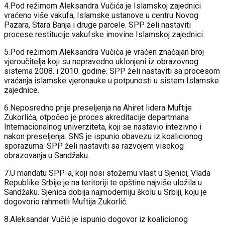
4.Pod režimom Aleksandra Vučića je Islamskoj zajednici
vraćeno više vakufa, Islamske ustanove u centru Novog
Pazara, Stara Banja i druge parcele. SPP želi nastaviti
procese restitucije vakufske imovine Islamskoj zajednici.
5.Pod režimom Aleksandra Vučića je vraćen značajan broj
vjeroučitelja koji su nepravedno uklonjeni iz obrazovnog
sistema 2008. i 2010. godine. SPP želi nastaviti sa procesom
vraćanja islamske vjeronauke u potpunosti u sistem Islamske
zajednice.
6.Neposredno prije preseljenja na Ahiret lidera Muftije
Zukorlića, otpočeo je proces akreditacije departmana
Internacionalnog univerziteta, koji se nastavio intezivno i
nakon preseljenja. SNS je ispunio obavezu iz koalicionog
sporazuma. SPP želi nastaviti sa razvojem visokog
obrazovanja u Sandžaku.
7.U mandatu SPP-a, koji nosi stožernu vlast u Sjenici, Vlada
Republike Srbije je na teritoriji te opštine najviše uložila u
Sandžaku. Sjenica dobija najmoderniju školu u Srbiji, koju je
dogovorio rahmetli Muftija Zukorlić.
8.Aleksandar Vučić je ispunio dogovor iz koalicionog