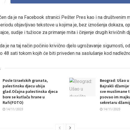
čen da je na Facebook stranici Pešter Pres kao i na društvenim
riodu objavljivao tekstove u kojima je, bez iznošenja dokaza, o
ajce, sudije i tužioce za primanje mita i činjenje drugih krivičnih dj
a je na taj način počinio krivično djelo ugrožavanje sigurnosti, 
o 48 sati tokom kojih će biti priveden na saslušanje kod nadležn
s
Posle Izraelskih granata,
Beograd: Ušao u 
palestinsku djecu ubija
Bajrakli džamije
glad.Očajna palestinska djeca
sve muslimane tr
bore se kutlaču hrane u
psovao im majku 
Rafi(FOTO)
sekretaru džami
14/11/2023
14/11/2023