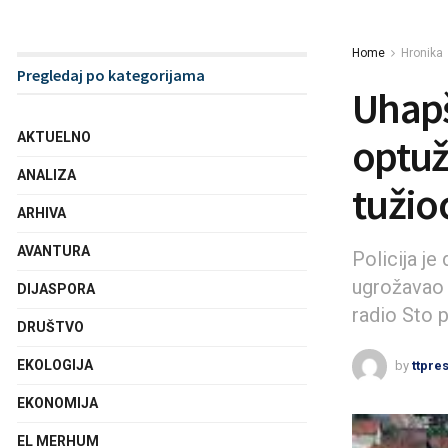
Home
Hronika
Pregledaj po kategorijama
Uhapš
AKTUELNO
optuž
ANALIZA
tužio
ARHIVA
AVANTURA
Policija je
ugrožavao s
DIJASPORA
radio Sto p
DRUŠTVO
EKOLOGIJA
by
ttpre
EKONOMIJA
EL MERHUM