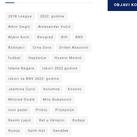
2018 League
2022. godina
Albin Gegić
Aleksandar Vučić
Aljbin Kurti
Beograd
BiH
BNV
Bošnjaci
Crna Gora
Dritan Abazović
fudbal
Hapšenje
Husein Memić
Istana Negara
izbori 2022.godine
izbori za BNV 2022. godine
Jasmina Curić
kolumna
Kosovo
Milorad Dodik
Milo Đukanović
novi pazar
Priboj
Prijepolje
Rasim Ljajić
Rat u Ukrajini
Rožaje
Rusija
Salih Hot
Sandžak