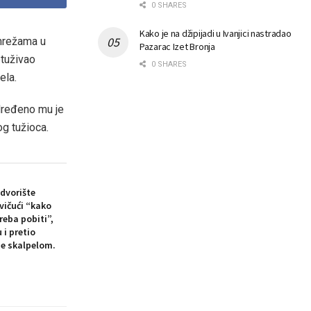
0 SHARES
Kako je na džipijadi u Ivanjici nastradao
 mrežama u
Pazarac Izet Bronja
ptuživao
0 SHARES
ela.
određeno mu je
og tužioca.
dvorište
 vičući “kako
eba pobiti”,
i pretio
je skalpelom.