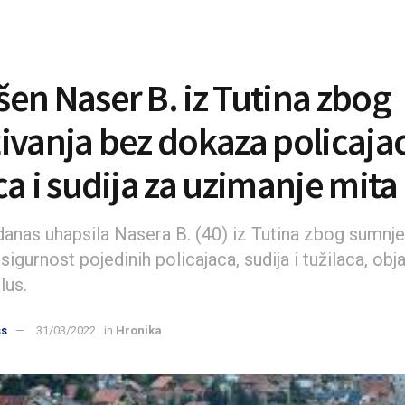
en Naser B. iz Tutina zbog
ivanja bez dokaza policaja
ca i sudija za uzimanje mita
 danas uhapsila Nasera B. (40) iz Tutina zbog sumnje
igurnost pojedinih policajaca, sudija i tužilaca, obja
lus.
ss
31/03/2022
in
Hronika