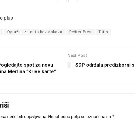
to plus
B
Optužbe za mito bez dokaza
Pešter Pres
Tutin
Next Post
Pogledajte spot za novu
SDP održala predizborni s
na Merlina “Krive karte”
iši
*
sa neće biti objavljivana.
Neophodna polja su označena sa