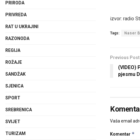
PRIRODA
PRIVREDA
izvor: radio S
RAT U UKRAJINI
Tags:
Naser 
RAZONODA
REGIJA
Previous Post
ROŽAJE
(VIDEO) 
pjesmu Di
SANDŽAK
SJENICA
SPORT
Komentar
SREBRENICA
Vaša email adre
SVIJET
*
TURIZAM
Komentar