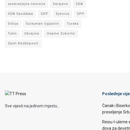
saobraćajna nesreća
Sarajevo
SDA
SDA Sandžaka
SDP
Sjenica
SPP
Srbija
Sulejman Ugljanin
Turska
Tutin
Ukrajina
Usame Zukorlić
Zaim Redžepović
Poslednje vije
Čanak i Biserko
Sve vijesti na jednom mjestu...
preseljenje Sr
Reisu-l-uleme 
dova za devetn