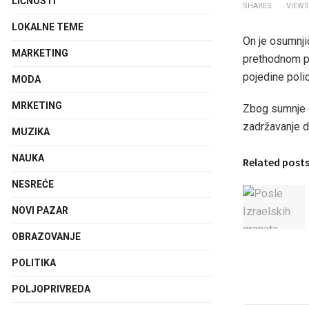
LIČNOSTI
SHARES
VIEWS
LOKALNE TEME
On je osumnji
MARKETING
prethodnom pe
pojedine polic
MODA
MRKETING
Zbog sumnje d
zadržavanje d
MUZIKA
NAUKA
Related post
NESREĆE
NOVI PAZAR
OBRAZOVANJE
POLITIKA
POLJOPRIVREDA