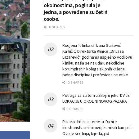
okolnostima, poginula je
jedna, a povređene su četiri
osobe.
0 SHARES
Rodjena Tutinka dr Ivana Stašević
Karliičić, Direktorka Klinike „Dr Laza
Lazarević“ godinama uspješno vodi ovu
kliniku, našla se na udaru nekolicine
korumpiranih kolega sklonih kršenju
radne discipline i profesionalne etike
0 SHARES
Potraga za zlatom u Srbiji u jeku. DVIJE
LOKACIJE U OKOLINI NOVOG PAZARA
0 SHARES
Pazarac hit na internetu: Da nije
inostranstva mi bi ovdje umirali kao psi –
Ovo je sirotinja, bijeda, jad