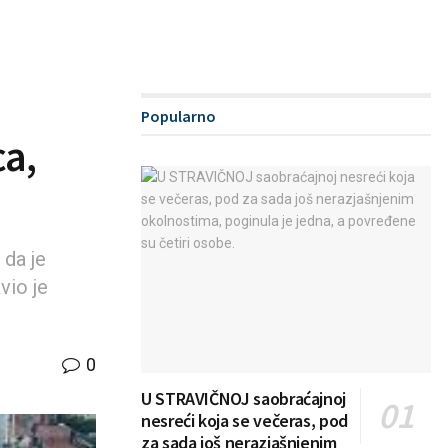
Popularno
ca,
 da je
vio je
0
U STRAVIČNOJ saobraćajnoj
nesreći koja se večeras, pod
za sada još nerazjašnjenim