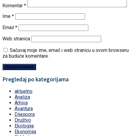
Komentar
*
Ime
*
Email
*
Web stranica
Sačuvaj moje ime, email i web stranicu u ovom browseru
za buduće komentare.
Pregledaj po kategorijama
aktuelno
Analiza
Arhiva
Avantura
Dijaspora
Društvo
Ekologija
Ekonomija