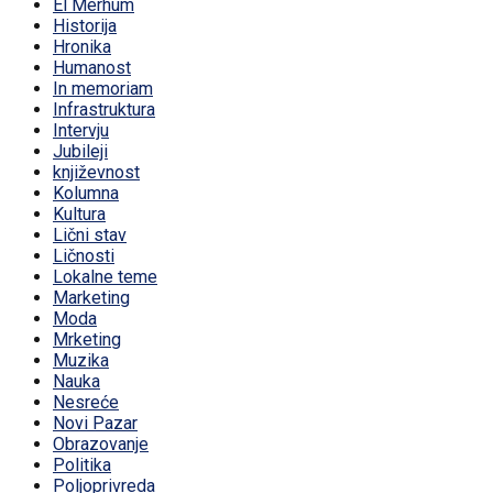
El Merhum
Historija
Hronika
Humanost
In memoriam
Infrastruktura
Intervju
Jubileji
književnost
Kolumna
Kultura
Lični stav
Ličnosti
Lokalne teme
Marketing
Moda
Mrketing
Muzika
Nauka
Nesreće
Novi Pazar
Obrazovanje
Politika
Poljoprivreda