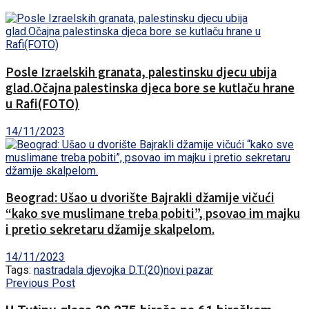
Posle Izraelskih granata, palestinsku djecu ubija
glad.Očajna palestinska djeca bore se kutlaču hrane
u Rafi(FOTO)
14/11/2023
Beograd: Ušao u dvorište Bajrakli džamije vičući
“kako sve muslimane treba pobiti”, psovao im majku
i pretio sekretaru džamije skalpelom.
14/11/2023
Tags:
nastradala djevojka D.T.(20)
novi pazar
Previous Post