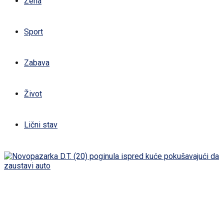
Žena
Sport
Zabava
Život
Lični stav