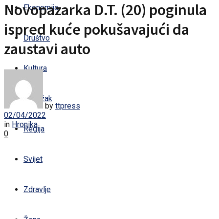
Novopazarka D.T. (20) poginula
Ekonomija
ispred kuće pokušavajući da
Društvo
zaustavi auto
Kultura
Sandžak
by
ttpress
02/04/2022
in
Hronika
Regija
0
Svijet
Zdravlje