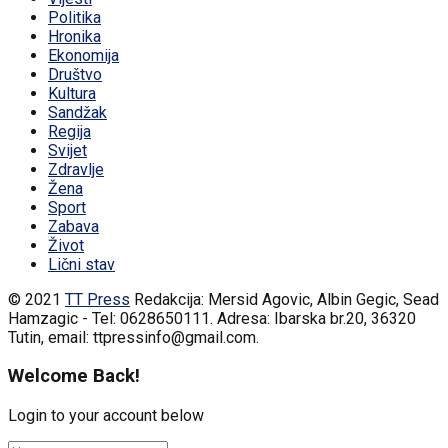
Politika
Hronika
Ekonomija
Društvo
Kultura
Sandžak
Regija
Svijet
Zdravlje
Žena
Sport
Zabava
Život
Lični stav
© 2021
TT Press
Redakcija: Mersid Agovic, Albin Gegic, Sead
Hamzagic - Tel: 0628650111. Adresa: Ibarska br.20, 36320
Tutin, email: ttpressinfo@gmail.com
.
Welcome Back!
Login to your account below