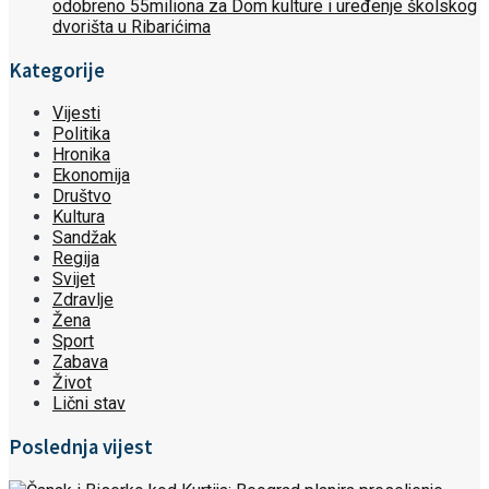
odobreno 55miliona za Dom kulture i uređenje školskog
dvorišta u Ribarićima
Kategorije
Vijesti
Politika
Hronika
Ekonomija
Društvo
Kultura
Sandžak
Regija
Svijet
Zdravlje
Žena
Sport
Zabava
Život
Lični stav
Poslednja vijest