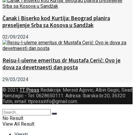
Čanak i Biserko kod Kurtija: Beograd planira
preseljenje Srba sa Kosova u Sandžak
02/09/2024
Reisu-l-uleme emeritus dr Mustafa Cerić: Ovo je
dova za devetnaesti dan posta
29/03/2024
© 2021
TT Press
Redakcija: Mersid Agovic, Albin Gegic, Sead
Hamzagic - Tel: 0628650111. Adresa: Ibarska br.20, 36320
Tutin, email: ttpressinfo@gmail.com
.
No Result
View All Result
Vijesti