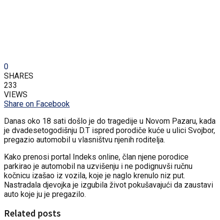
0
SHARES
233
VIEWS
Share on Facebook
Danas oko 18 sati došlo je do tragedije u Novom Pazaru, kada
je dvadesetogodišnju D.T ispred porodiče kuće u ulici Svojbor,
pregazio automobil u vlasništvu njenih roditelja.
Kako prenosi portal Indeks online, član njene porodice
parkirao je automobil na uzvišenju i ne podignuvši ručnu
kočnicu izašao iz vozila, koje je naglo krenulo niz put.
Nastradala djevojka je izgubila život pokušavajući da zaustavi
auto koje ju je pregazilo.
Related posts