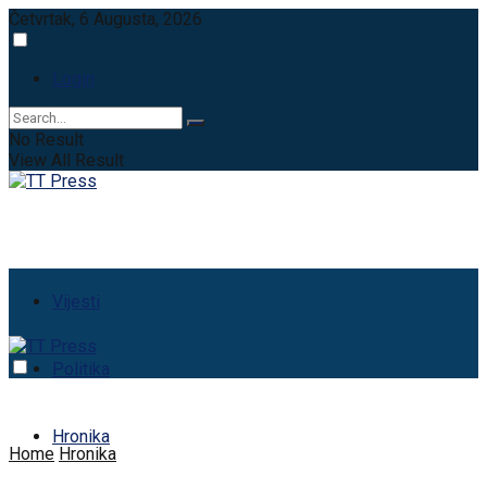
Četvrtak, 6 Augusta, 2026
Login
No Result
View All Result
Vijesti
Politika
Hronika
Home
Hronika