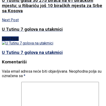
U Tutinu glasa 30 275 birača na 61 biračkom
mjestu; u Ribariću još 10 biračkih mjesta za Srbe
sa Kosova
Next Post
U Tutinu 7 golova na utakmici
Next Post
U Tutinu 7 golova na utakmici
Komentariši
Vaša email adresa neće biti objavljivana.
Neophodna polja su
označena sa
*