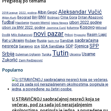
Pregledaj po temama
Aleksandar Vučić
Albin Gegić
2022. godina
2018 League
BNV
BiH
Crna Gora
Beograd
Dritan Abazović
Aljbin Kurti
Bošnjaci
fudbal
izbori 2022.godine
Hapšenje
Husein Memić
Istana Negara
Kosovo
izbori za BNV 2022. godine
Milorad
Jasmina Curić
kolumna
novi pazar
Rasim Ljajić
Dodik
Priboj
Milo Đukanović
Prijepolje
saobraćajna
Rat u Ukrajini
Rožaje
Rusija
Sandžak
Salih Hot
SPP
nesreća
SDP
Sjenica
Sarajevo
SDA Sandžaka
SDA
Tutin
Srbija
Usame
Turska
Sulejman Ugljanin
Ukrajina
Zukorlić
Zaim Redžepović
Popularno
U STRAVIČNOJ saobraćajnoj nesreći koja se
večeras, pod za sada još nerazjašnjenim
okolnostima, poginula je jedna, a povređene su