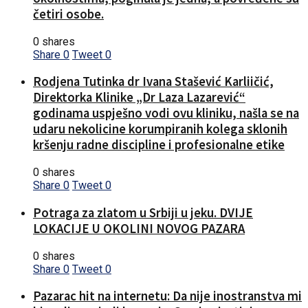
četiri osobe.
0 shares
Share
0
Tweet
0
Rodjena Tutinka dr Ivana Stašević Karliičić,
Direktorka Klinike „Dr Laza Lazarević“
godinama uspješno vodi ovu kliniku, našla se na
udaru nekolicine korumpiranih kolega sklonih
kršenju radne discipline i profesionalne etike
0 shares
Share
0
Tweet
0
Potraga za zlatom u Srbiji u jeku. DVIJE
LOKACIJE U OKOLINI NOVOG PAZARA
0 shares
Share
0
Tweet
0
Pazarac hit na internetu: Da nije inostranstva mi