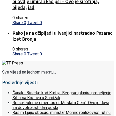
bi ovdje umirali kao psi – Ovo je sirotinja,
bijeda, jad
0 shares
Share
0
Tweet
0
Kako je na džipijadi u Ivanjici nastradao Pazarac
Izet Bronja
0 shares
Share
0
Tweet
0
Sve vijesti na jednom mjestu...
Poslednje vijesti
Čanak i Biserko kod Kurtija: Beograd planira preseljenje
Srba sa Kosova u Sandžak
Reisu-l-uleme emeritus dr Mustafa Cerić: Ovo je dova
za devetnaesti dan posta
Rasim Ljajić obećao, ministar Memić realizovao: Tutinu