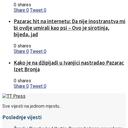
0 shares
Share
0
Tweet
0
Pazarac hit na internetu: Da nije inostranstva mi
bi ovdje umirali kao psi – Ovo je sirotinja,
bijeda, jad
0 shares
Share
0
Tweet
0
Kako je na džipijadi u Ivanjici nastradao Pazarac
Izet Bronja
0 shares
Share
0
Tweet
0
Sve vijesti na jednom mjestu...
Poslednje vijesti