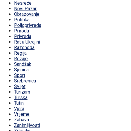
Nesreće
Novi Pazar
Obrazovanje
Politika
Poljoprivreda
Priroda
Privreda
Rat u Ukrajini
Razonoda
Regija
Rožaje
Sandžak
Sjenica
Sport
Srebrenica
Svijet
Turizam
Turska
Tutin
Vjera
Vrijeme
Zabava
Zanimljivosti
Zdravlje