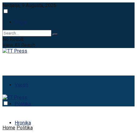
Nedjelja, 9 Augusta, 2026
Login
No Result
View All Result
Vijesti
Politika
Hronika
Home
Politika