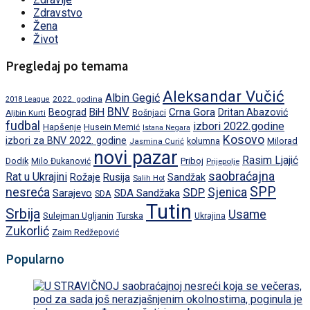
Zdravstvo
Žena
Život
Pregledaj po temama
Aleksandar Vučić
Albin Gegić
2022. godina
2018 League
BNV
BiH
Crna Gora
Beograd
Dritan Abazović
Aljbin Kurti
Bošnjaci
fudbal
izbori 2022.godine
Hapšenje
Husein Memić
Istana Negara
Kosovo
izbori za BNV 2022. godine
Milorad
Jasmina Curić
kolumna
novi pazar
Rasim Ljajić
Dodik
Priboj
Milo Đukanović
Prijepolje
saobraćajna
Rat u Ukrajini
Rožaje
Rusija
Sandžak
Salih Hot
SPP
nesreća
SDP
Sjenica
Sarajevo
SDA Sandžaka
SDA
Tutin
Srbija
Usame
Turska
Sulejman Ugljanin
Ukrajina
Zukorlić
Zaim Redžepović
Popularno