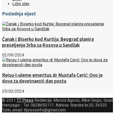
Lični stav
Poslednja vijest
Čanak i Biserko kod Kurtija: Beograd planira
preseljenje Srba sa Kosova u Sandžak
02/09/2024
Reisu-l-uleme emeritus dr Mustafa Cerić: Ovo je
dova za devetnaesti dan posta
29/03/2024
© 2021
TT Press
Redakcija: Mersid Agovic, Albin Gegic, Sead
Hamzagic - Tel: 0628650111. Adresa: Ibarska br.20, 36320
Tutin, email: ttpressinfo@gmail.com
.