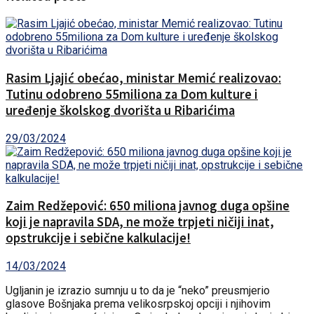
Rasim Ljajić obećao, ministar Memić realizovao:
Tutinu odobreno 55miliona za Dom kulture i
uređenje školskog dvorišta u Ribarićima
29/03/2024
Zaim Redžepović: 650 miliona javnog duga opšine
koji je napravila SDA, ne može trpjeti ničiji inat,
opstrukcije i sebične kalkulacije!
14/03/2024
Ugljanin je izrazio sumnju u to da je “neko” preusmjerio
glasove Bošnjaka prema velikosrpskoj opciji i njihovim