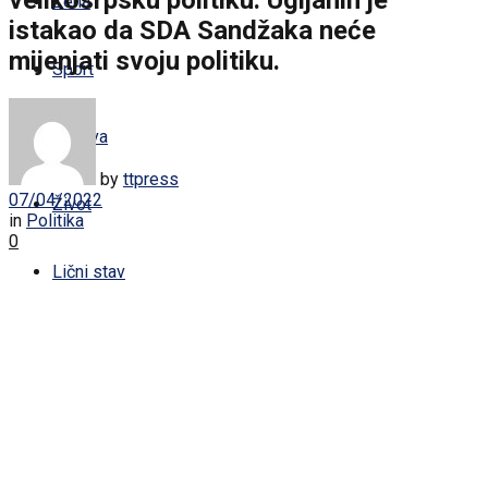
Žena
istakao da SDA Sandžaka neće
mijenjati svoju politiku.
Sport
Zabava
by
ttpress
07/04/2022
Život
in
Politika
0
Lični stav