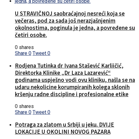
U STRAVIČNOJ saobraćajnoj nesreći koja se
večeras, pod za sada još nerazjašnjenim
okolnostima, poginula je jedna, a povređene su
četiri osobe.
0 shares
Share
0
Tweet
0
Rodjena Tutinka dr Ivana Stašević Karliičić,
Direktorka Klinike „Dr Laza Lazarević“
godinama uspješno vodi ovu kliniku, našla se na
udaru nekolicine korumpiranih kolega sklonih
kršenju radne discipline i profesionalne etike
0 shares
Share
0
Tweet
0
Potraga za zlatom u Srbiji u jeku. DVIJE
LOKACIJE U OKOLINI NOVOG PAZARA