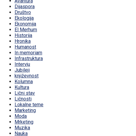
Avantura
Dijaspora
Društvo
Ekologija
Ekonomija
El Merhum
Historija
Hronika
Humanost
In memoriam
Infrastruktura
Intervju
Jubileji
književnost
Kolumna
Kultura
Lični stav
Ličnosti
Lokalne teme
Marketing
Moda
Mrketing
Muzika
Nauka