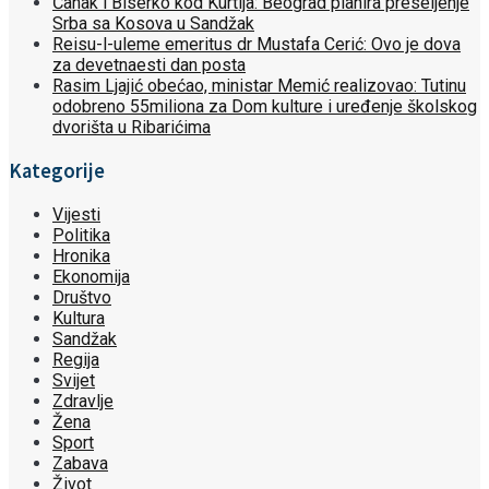
Čanak i Biserko kod Kurtija: Beograd planira preseljenje
Srba sa Kosova u Sandžak
Reisu-l-uleme emeritus dr Mustafa Cerić: Ovo je dova
za devetnaesti dan posta
Rasim Ljajić obećao, ministar Memić realizovao: Tutinu
odobreno 55miliona za Dom kulture i uređenje školskog
dvorišta u Ribarićima
Kategorije
Vijesti
Politika
Hronika
Ekonomija
Društvo
Kultura
Sandžak
Regija
Svijet
Zdravlje
Žena
Sport
Zabava
Život