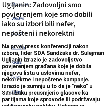
Ugljanin: Zadovoljni smo
Ekonomija
povjerenjem koje smo dobili
Društvo
iako su izbori bili nefer,
nepošteni i nekorektni
Kultura
Na prvoj press konferenciji nakon
Sandžak
izbora, lider SDA Sandžaka dr. Sulejman
Ugljanin izrazio je zadovoljstvo
Regija
povjerenjem građana koje je dobila
njegova lista u uslovima nefer,
Svijet
nekorektne i nepoštene kampanje.
Izrazio je sumnju u to da je "neko" u
Sandžaku preusmjerio glasove ka
Zdravlje
partijama koje sprovode ili podržavaju
velikosrpsku politiku. Ugljanin je