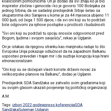
koalicionim pomoćnicima. On je dodao da svi znaju ko je bio
inspirator zločina i genocida i ko je govorio 100 Bošnjaka za
jednog Srbina, da se sadašnji predsjednik Srbije šetao sa
okupatorima oko Sarajeva u kome je za 44 mjeseca ubijeno 11
000 ljudi, od čega 1 500 djece, i da svi oni koji su to podržali
biće odgovorni za njihove postupke u prošlosti i budušnosti.
“Svi oni koji su podržali tu opciju snosiće odgovornost pred
Bogom, ljudima i svojom savješću”, rekao je Ugljanin.
On je istakao da njegovu stranku kao manjinsku raduje to što
Evropska Unija pokazuje odlučnost da na zapadnom Balkanu
uspostavi pravedan i trajan mir i da suzbije korupciju koja hrani
etnonacionalizam
“Oni koji su se dočepali vlasti koriste državni novac za
velikosrpske planove na Balkanu”, dodao je Ugljanin.
Predsjednik SDA Sandžaka se zahvalio svim građanima koji
su svojim glasom ukazali povjerenje toj političkoj organizaciji.
A.M.
Tags:
izbori 2022.godine
press koferencija
SDA
Sandžaka
Sulejman Ugljanin