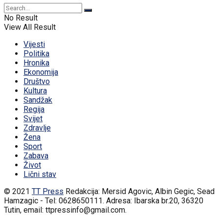
No Result
View All Result
Vijesti
Politika
Hronika
Ekonomija
Društvo
Kultura
Sandžak
Regija
Svijet
Zdravlje
Žena
Sport
Zabava
Život
Lični stav
© 2021
TT Press
Redakcija: Mersid Agovic, Albin Gegic, Sead
Hamzagic - Tel: 0628650111. Adresa: Ibarska br.20, 36320
Tutin, email: ttpressinfo@gmail.com
.