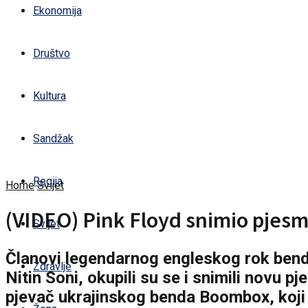
Ekonomija
Društvo
Kultura
Sandžak
Regija
Home
Svijet
(VIDEO) Pink Floyd snimio pjesm
Svijet
Članovi legendarnog engleskog rok benda 
Zdravlje
Nitin Soni, okupili su se i snimili novu pje
pjevač ukrajinskog benda Boombox, koji 