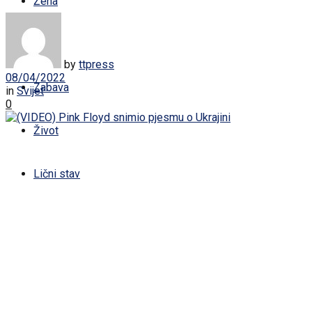
Žena
Sport
by
ttpress
08/04/2022
Zabava
in
Svijet
0
Život
Lični stav