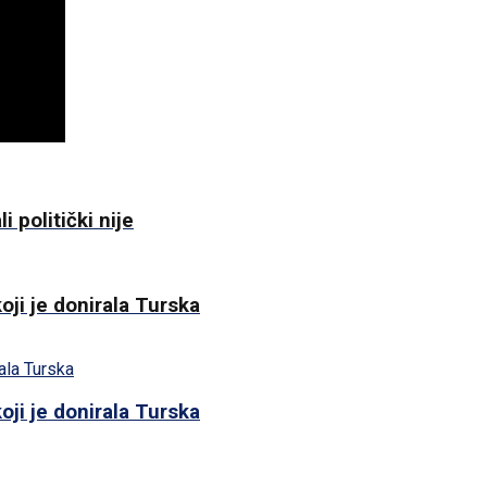
i politički nije
oji je donirala Turska
oji je donirala Turska