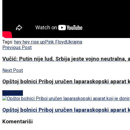
Tags:
hey hey rise up
Pink Floyd
Ukrajina
Previous Post
Vučić: Putin nije lud, Srbija jeste vojno neutralna, al
Next Post
Opštoj bolnici Priboj uručen laparaskopski aparat k
Next Post
Opštoj bolnici Priboj uručen laparaskopski aparat k
Komentariši