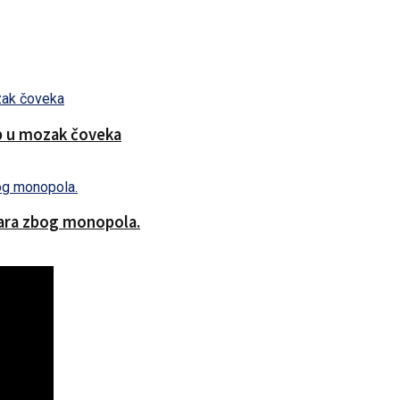
ip u mozak čoveka
lara zbog monopola.