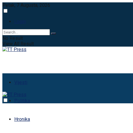
Petak, 7 Augusta, 2026
Login
No Result
View All Result
Vijesti
Politika
Hronika