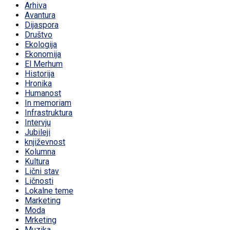
Arhiva
Avantura
Dijaspora
Društvo
Ekologija
Ekonomija
El Merhum
Historija
Hronika
Humanost
In memoriam
Infrastruktura
Intervju
Jubileji
književnost
Kolumna
Kultura
Lični stav
Ličnosti
Lokalne teme
Marketing
Moda
Mrketing
Muzika