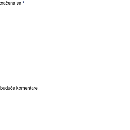
značena sa
*
a buduće komentare.