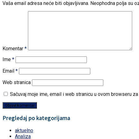
Vaša email adresa neće biti objavljivana.
Neophodna polja su o
Komentar
*
Ime
*
Email
*
Web stranica
Sačuvaj moje ime, email i web stranicu u ovom browseru z
Pregledaj po kategorijama
aktuelno
Analiza