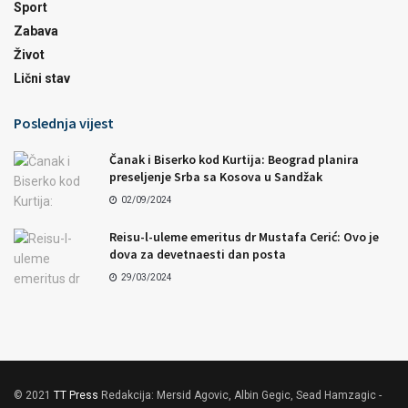
Sport
Zabava
Život
Lični stav
Poslednja vijest
Čanak i Biserko kod Kurtija: Beograd planira
preseljenje Srba sa Kosova u Sandžak
02/09/2024
Reisu-l-uleme emeritus dr Mustafa Cerić: Ovo je
dova za devetnaesti dan posta
29/03/2024
© 2021
TT Press
Redakcija: Mersid Agovic, Albin Gegic, Sead Hamzagic -