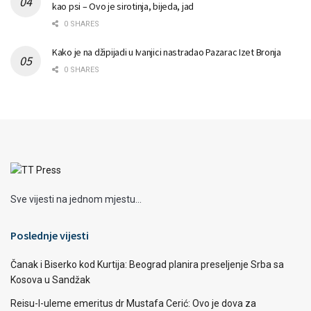
kao psi – Ovo je sirotinja, bijeda, jad
0 SHARES
Kako je na džipijadi u Ivanjici nastradao Pazarac Izet Bronja
0 SHARES
Sve vijesti na jednom mjestu...
Poslednje vijesti
Čanak i Biserko kod Kurtija: Beograd planira preseljenje Srba sa
Kosova u Sandžak
Reisu-l-uleme emeritus dr Mustafa Cerić: Ovo je dova za