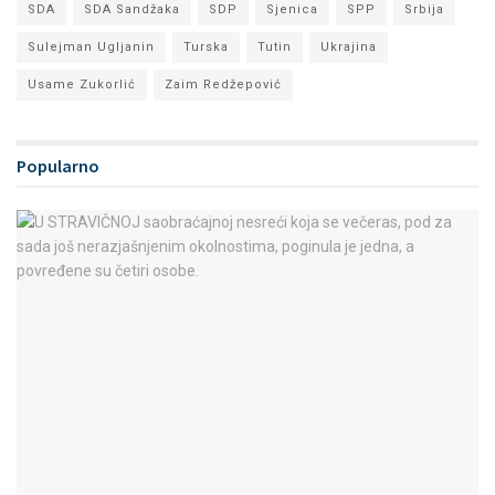
SDA
SDA Sandžaka
SDP
Sjenica
SPP
Srbija
Sulejman Ugljanin
Turska
Tutin
Ukrajina
Usame Zukorlić
Zaim Redžepović
Popularno