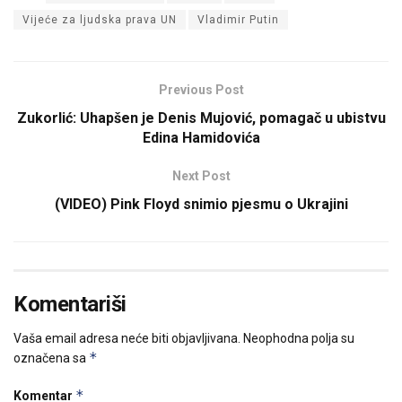
Vijeće za ljudska prava UN
Vladimir Putin
Previous Post
Zukorlić: Uhapšen je Denis Mujović, pomagač u ubistvu
Edina Hamidovića
Next Post
(VIDEO) Pink Floyd snimio pjesmu o Ukrajini
Komentariši
Vaša email adresa neće biti objavljivana.
Neophodna polja su
*
označena sa
*
Komentar