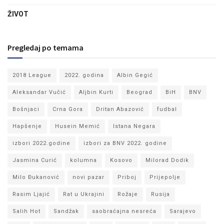
ŽIVOT
Pregledaj po temama
2018 League
2022. godina
Albin Gegić
Aleksandar Vučić
Aljbin Kurti
Beograd
BiH
BNV
Bošnjaci
Crna Gora
Dritan Abazović
fudbal
Hapšenje
Husein Memić
Istana Negara
izbori 2022.godine
izbori za BNV 2022. godine
Jasmina Curić
kolumna
Kosovo
Milorad Dodik
Milo Đukanović
novi pazar
Priboj
Prijepolje
Rasim Ljajić
Rat u Ukrajini
Rožaje
Rusija
Salih Hot
Sandžak
saobraćajna nesreća
Sarajevo