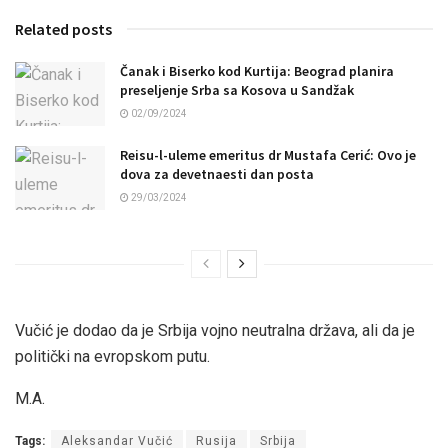
Related posts
Čanak i Biserko kod Kurtija: Beograd planira
preseljenje Srba sa Kosova u Sandžak
02/09/2024
Reisu-l-uleme emeritus dr Mustafa Cerić: Ovo je
dova za devetnaesti dan posta
29/03/2024
Vučić je dodao da je Srbija vojno neutralna država, ali da je
politički na evropskom putu.
M.A.
Tags:
Aleksandar Vučić
Rusija
Srbija