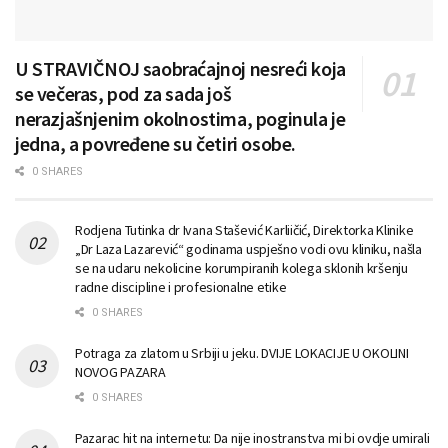
U STRAVIČNOJ saobraćajnoj nesreći koja
se večeras, pod za sada još
nerazjašnjenim okolnostima, poginula je
jedna, a povređene su četiri osobe.
0 SHARES
Rodjena Tutinka dr Ivana Stašević Karliičić, Direktorka Klinike
„Dr Laza Lazarević“ godinama uspješno vodi ovu kliniku, našla
se na udaru nekolicine korumpiranih kolega sklonih kršenju
radne discipline i profesionalne etike
0 SHARES
Potraga za zlatom u Srbiji u jeku. DVIJE LOKACIJE U OKOLINI
NOVOG PAZARA
0 SHARES
Pazarac hit na internetu: Da nije inostranstva mi bi ovdje umirali