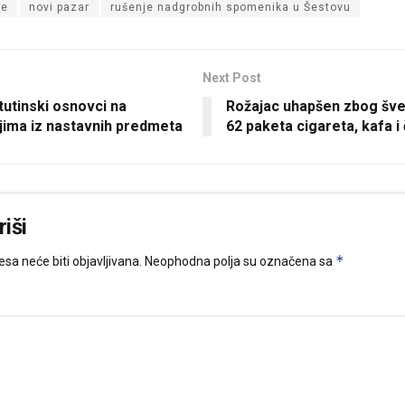
je
novi pazar
rušenje nadgrobnih spomenika u Šestovu
Next Post
tutinski osnovci na
Rožajac uhapšen zbog šve
jima iz nastavnih predmeta
62 paketa cigareta, kafa i 
iši
*
sa neće biti objavljivana.
Neophodna polja su označena sa