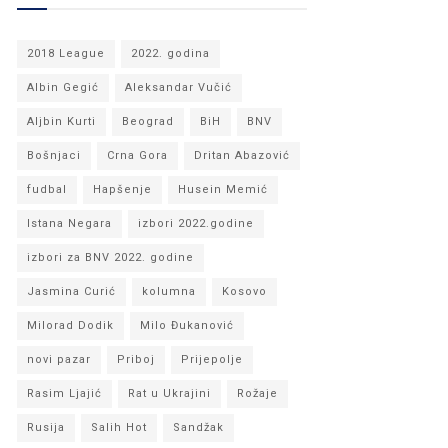
2018 League
2022. godina
Albin Gegić
Aleksandar Vučić
Aljbin Kurti
Beograd
BiH
BNV
Bošnjaci
Crna Gora
Dritan Abazović
fudbal
Hapšenje
Husein Memić
Istana Negara
izbori 2022.godine
izbori za BNV 2022. godine
Jasmina Curić
kolumna
Kosovo
Milorad Dodik
Milo Đukanović
novi pazar
Priboj
Prijepolje
Rasim Ljajić
Rat u Ukrajini
Rožaje
Rusija
Salih Hot
Sandžak