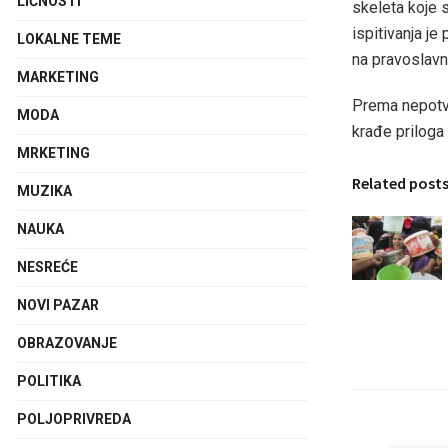
LIČNOSTI
skeleta koje 
ispitivanja j
LOKALNE TEME
na pravoslavn
MARKETING
Prema nepotvr
MODA
krađe priloga
MRKETING
Related post
MUZIKA
NAUKA
NESREĆE
NOVI PAZAR
OBRAZOVANJE
POLITIKA
POLJOPRIVREDA