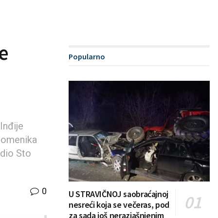
e
Popularno
Inđije
spomenika
adio Sto
0
U STRAVIČNOJ saobraćajnoj
nesreći koja se večeras, pod
za sada još nerazjašnjenim