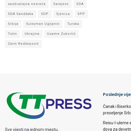
saobraćajna nesreća
Sarajevo
SDA
SDA Sandžaka
SDP
Sjenica
SPP
Srbija
Sulejman Ugljanin
Turska
Tutin
Ukrajina
Usame Zukorlić
Zaim Redžepović
Poslednje vije
Čanak i Biserko
preseljenje Sr
Reisu-l-uleme 
dova za devetn
Sve vijesti na jednom mjestu...