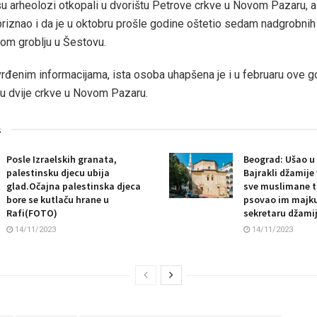
su arheolozi otkopali u dvorištu Petrove crkve u Novom Pazaru, 
e priznao i da je u oktobru prošle godine oštetio sedam nadgrobn
om groblju u Šestovu.
đenim informacijama, ista osoba uhapšena je i u februaru ove 
 u dvije crkve u Novom Pazaru.
s
Posle Izraelskih granata,
Beograd: Ušao u 
palestinsku djecu ubija
Bajrakli džamije
glad.Očajna palestinska djeca
sve muslimane tr
bore se kutlaču hrane u
psovao im majku 
Rafi(FOTO)
sekretaru džami
14/11/2023
14/11/2023