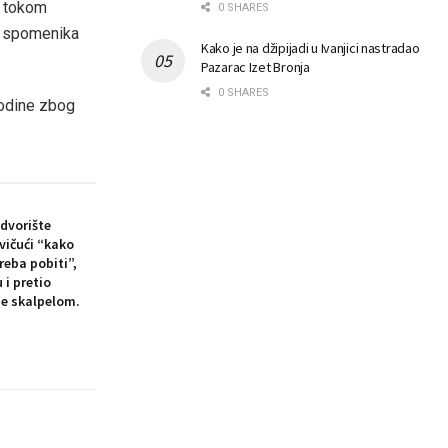
a tokom
0 SHARES
ih spomenika
Kako je na džipijadi u Ivanjici nastradao
Pazarac Izet Bronja
0 SHARES
godine zbog
dvorište
 vičući “kako
eba pobiti”,
i pretio
je skalpelom.