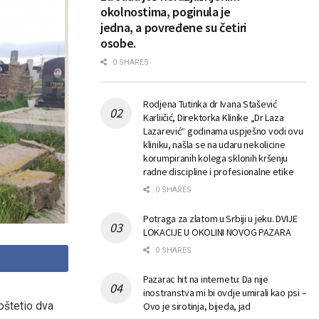
okolnostima, poginula je
jedna, a povređene su četiri
osobe.
0 SHARES
Rodjena Tutinka dr Ivana Stašević
Karliičić, Direktorka Klinike „Dr Laza
Lazarević“ godinama uspješno vodi ovu
kliniku, našla se na udaru nekolicine
korumpiranih kolega sklonih kršenju
radne discipline i profesionalne etike
0 SHARES
Potraga za zlatom u Srbiji u jeku. DVIJE
LOKACIJE U OKOLINI NOVOG PAZARA
0 SHARES
Pazarac hit na internetu: Da nije
inostranstva mi bi ovdje umirali kao psi –
 oštetio dva
Ovo je sirotinja, bijeda, jad