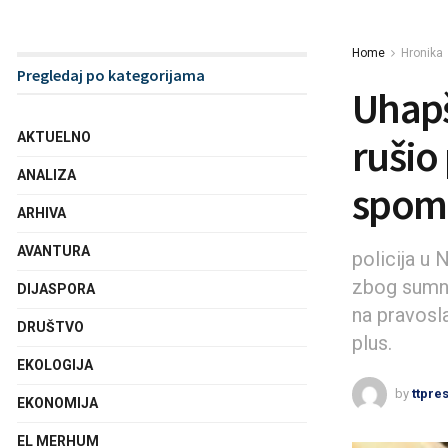
Home
Hronika
Pregledaj po kategorijama
Uhapš
AKTUELNO
rušio
ANALIZA
spome
ARHIVA
AVANTURA
policija u
zbog sumnj
DIJASPORA
na pravosl
DRUŠTVO
plus.
EKOLOGIJA
by
ttpre
EKONOMIJA
EL MERHUM