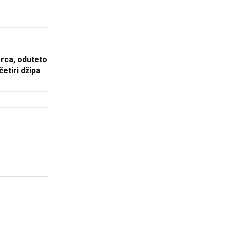
rca, oduteto
četiri džipa