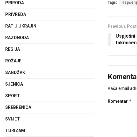
Tags:
Hapšen
PRIRODA
PRIVREDA
RAT U UKRAJINI
Previous Post
Uspješni 
RAZONODA
takmičen
REGIJA
ROŽAJE
SANDŽAK
Komentar
SJENICA
Vaša email adre
SPORT
*
Komentar
SREBRENICA
SVIJET
TURIZAM