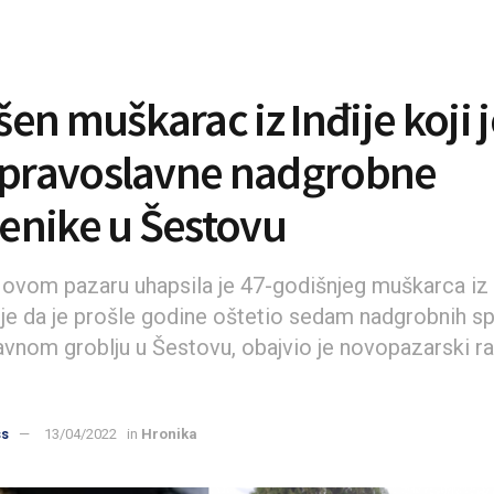
en muškarac iz Inđije koji j
 pravoslavne nadgrobne
nike u Šestovu
 Novom pazaru uhapsila je 47-godišnjeg muškarca iz 
e da je prošle godine oštetio sedam nadgrobnih 
avnom groblju u Šestovu, obajvio je novopazarski r
ss
13/04/2022
in
Hronika