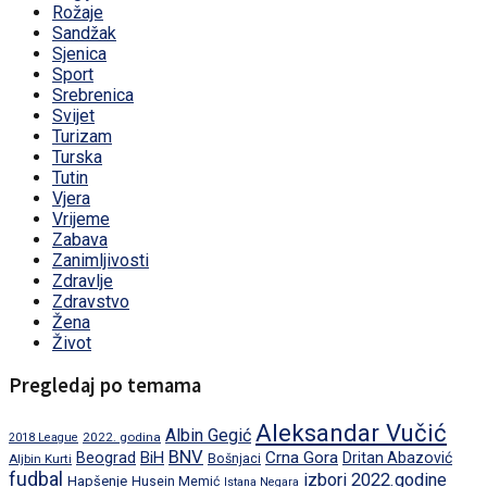
Rožaje
Sandžak
Sjenica
Sport
Srebrenica
Svijet
Turizam
Turska
Tutin
Vjera
Vrijeme
Zabava
Zanimljivosti
Zdravlje
Zdravstvo
Žena
Život
Pregledaj po temama
Aleksandar Vučić
Albin Gegić
2022. godina
2018 League
BNV
BiH
Crna Gora
Beograd
Dritan Abazović
Aljbin Kurti
Bošnjaci
fudbal
izbori 2022.godine
Hapšenje
Husein Memić
Istana Negara