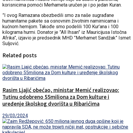
korisnicima pomoći Merhameta uručen je i po jedan Kuran.
”I ovog Ramazana obezbedili smo za naše sugrađane
humanitarne pakete sa osnovnim životnim namirnicama i
kućnom hemijom. Takođe smo podelili 100 Kur’ana i 100
kilograma hurmi. Donator je ”All Ihsan” iz Mauricijusa Istočna
Afrika”, izjavio je predsednik MHD ”Merhamet Sandžak” Ismet
Suljović.
Related posts
Rasim Ljajić obećao, ministar Memić realizovao:
Tutinu odobreno 55miliona za Dom kulture i
uređenje školskog dvorišta u Ribarićima
29/03/2024