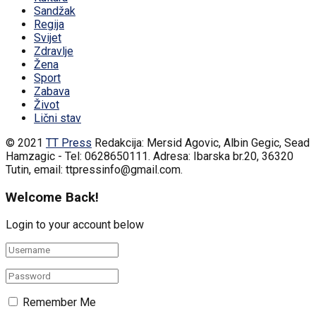
Sandžak
Regija
Svijet
Zdravlje
Žena
Sport
Zabava
Život
Lični stav
© 2021
TT Press
Redakcija: Mersid Agovic, Albin Gegic, Sead
Hamzagic - Tel: 0628650111. Adresa: Ibarska br.20, 36320
Tutin, email: ttpressinfo@gmail.com
.
Welcome Back!
Login to your account below
Remember Me