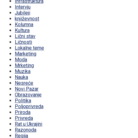
Infrastruktura
Intervju
Jubileji
književnost
Kolumna
Kultura
Lični stav
Ličnosti
Lokalne teme
Marketing
Moda
Mrketing
Muzika
Nauka
Nesreće
Novi Pazar
Obrazovanje
Politika
Poljoprivreda
Priroda
Privreda
Rat u Ukrajini
Razonoda
Regija