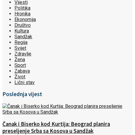
Vijesti
Politika
Hronika
Ekonomija
Društvo
Kultura
Sandžak
Regija
Svijet
Zdravlje
Žena
Sport
Zabava
Život
Lični stav
Poslednja vijest
Čanak i Biserko kod Kurtija: Beograd planira
preseljenje Srba sa Kosova u Sandžak