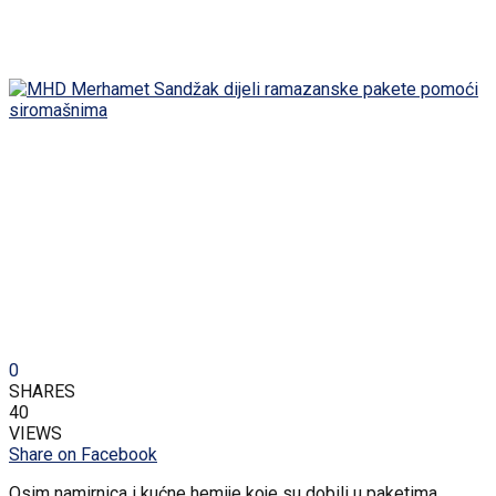
0
SHARES
40
VIEWS
Share on Facebook
Osim namirnica i kućne hemije koje su dobili u paketima,