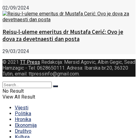
02/09/2024
Reisu-l-uleme emeritus dr Mustafa Cerić: Ovo je
dova za devetnaesti dan posta
29/03/2024
© 2021
TT Press
Redakcija: Mersid Agovic, Albin Gegic, Sead
Hamzagic - Tel: 0628650111. Adresa: Ibarska br.20, 36320
Tutin, email: ttpressinfo@gmail.com
.
No Result
View All Result
Vijesti
Politika
Hronika
Ekonomija
Društvo
Kultura