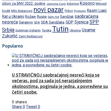
Kosovo
izbori za BNV 2022. godine
Milorad
Jasmina Curić
kolumna
novi pazar
Rasim Ljajić
Dodik
Priboj
Milo Đukanović
Prijepolje
saobraćajna
Rat u Ukrajini
Rožaje
Rusija
Sandžak
Salih Hot
SPP
nesreća
SDP
Sjenica
Sarajevo
SDA Sandžaka
SDA
Tutin
Srbija
Usame
Turska
Sulejman Ugljanin
Ukrajina
Zukorlić
Zaim Redžepović
Popularno
U STRAVIČNOJ saobraćajnoj nesreći koja se
večeras, pod za sada još nerazjašnjenim
okolnostima, poginula je jedna, a povređene su
četiri osobe.
0 shares
Share
0
Tweet
0