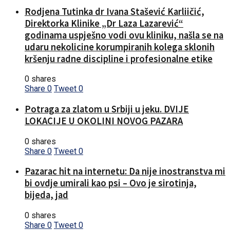
Rodjena Tutinka dr Ivana Stašević Karliičić,
Direktorka Klinike „Dr Laza Lazarević“
godinama uspješno vodi ovu kliniku, našla se na
udaru nekolicine korumpiranih kolega sklonih
kršenju radne discipline i profesionalne etike
0 shares
Share
0
Tweet
0
Potraga za zlatom u Srbiji u jeku. DVIJE
LOKACIJE U OKOLINI NOVOG PAZARA
0 shares
Share
0
Tweet
0
Pazarac hit na internetu: Da nije inostranstva mi
bi ovdje umirali kao psi – Ovo je sirotinja,
bijeda, jad
0 shares
Share
0
Tweet
0