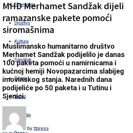
MHD Merhamet Sandžak dijeli
Ekonomija
ramazanske pakete pomoći
Društvo
siromašnima
Kultura
Muslimansko humanitarno društvo
Merhamet Sandžak podijelilo je danas
Sandžak
100 paketa pomoći u namirnicama i
kućnoj hemiji Novopazarcima slabijeg
imovinskog stanja. Narednih dana
Regija
podijeliće po 50 paketa i u Tutinu i
Sjenici.
Svijet
Zdravlje
by
ttpress