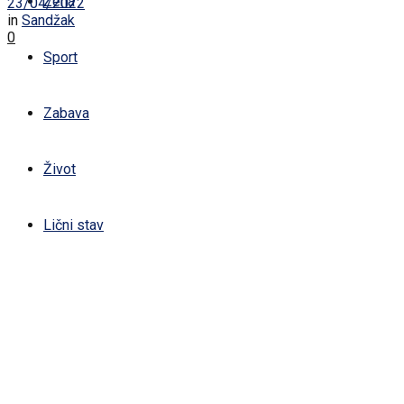
Žena
23/04/2022
in
Sandžak
0
Sport
Zabava
Život
Lični stav