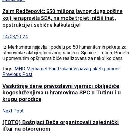
Zaim Redžepović: 650 miliona javnog duga opšine
koji je napravila SDA, ne može trpjeti ničiji inat,
opstrukcije i sebične kalkulacije!
14/03/2024
Iz Merhameta najavlju i podelu po 50 humanitarnih paketa za
stanovnike slabijeg imovnog stanja iz Sjenice i Tutina. Podela
u pomenutim opštinama biće realizovana za nekoliko dana.
Tags:
MHD Merhamet Sandžaka
novi pazar
paketi pomoći
Previous Post
Vaskršnje dane pravoslavni vjernici obilježiće
bogosluženjima u hramovima SPC u Tutinu i u
krugu porodica
Next Post
(FOTO) Bošnjaci Beča organizovali zajednički
iftar na otvorenom