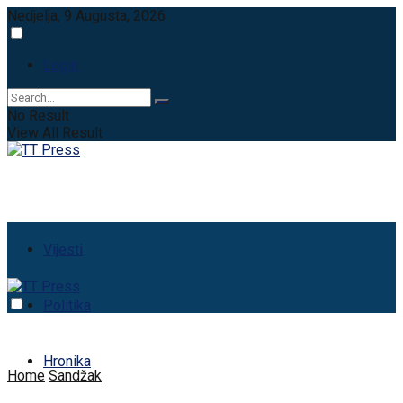
Nedjelja, 9 Augusta, 2026
Login
No Result
View All Result
Vijesti
Politika
Hronika
Home
Sandžak