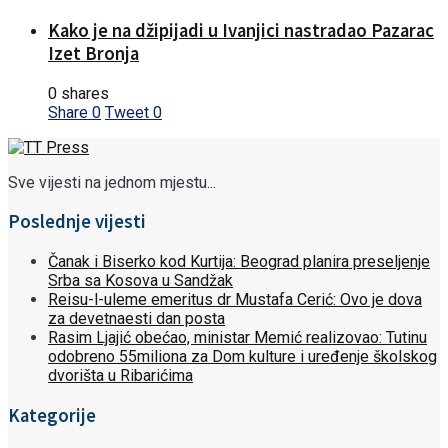
Kako je na džipijadi u Ivanjici nastradao Pazarac
Izet Bronja
0 shares
Share
0
Tweet
0
Sve vijesti na jednom mjestu...
Poslednje vijesti
Čanak i Biserko kod Kurtija: Beograd planira preseljenje
Srba sa Kosova u Sandžak
Reisu-l-uleme emeritus dr Mustafa Cerić: Ovo je dova
za devetnaesti dan posta
Rasim Ljajić obećao, ministar Memić realizovao: Tutinu
odobreno 55miliona za Dom kulture i uređenje školskog
dvorišta u Ribarićima
Kategorije