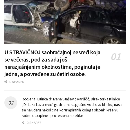
U STRAVIČNOJ saobraćajnoj nesreći koja
se večeras, pod za sada još
nerazjašnjenim okolnostima, poginula je
jedna, a povređene su četiri osobe.
0 SHARES
Rodjena Tutinka dr Ivana Stašević Karliičić, Direktorka Klinike
„Dr Laza Lazarević“ godinama uspješno vodi ovu kliniku, našla
se na udaru nekolicine korumpiranih kolega sklonih kršenju
radne discipline i profesionalne etike
0 SHARES