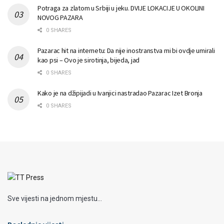
Potraga za zlatom u Srbiji u jeku. DVIJE LOKACIJE U OKOLINI
NOVOG PAZARA
0 SHARES
Pazarac hit na internetu: Da nije inostranstva mi bi ovdje umirali
kao psi – Ovo je sirotinja, bijeda, jad
0 SHARES
Kako je na džipijadi u Ivanjici nastradao Pazarac Izet Bronja
0 SHARES
Sve vijesti na jednom mjestu...