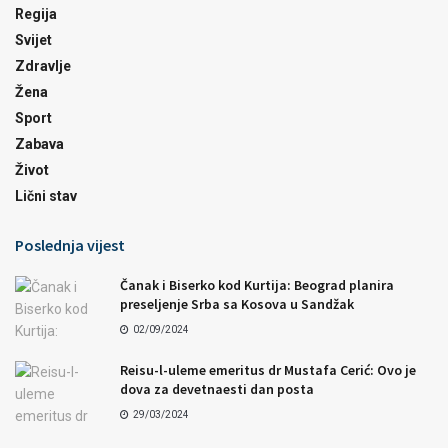
Regija
Svijet
Zdravlje
Žena
Sport
Zabava
Život
Lični stav
Poslednja vijest
Čanak i Biserko kod Kurtija: Beograd planira
preseljenje Srba sa Kosova u Sandžak
02/09/2024
Reisu-l-uleme emeritus dr Mustafa Cerić: Ovo je
dova za devetnaesti dan posta
29/03/2024