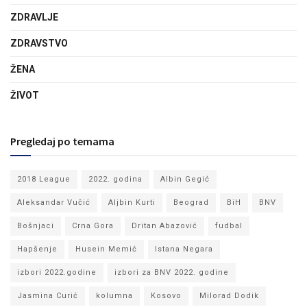
ZDRAVLJE
ZDRAVSTVO
ŽENA
ŽIVOT
Pregledaj po temama
2018 League
2022. godina
Albin Gegić
Aleksandar Vučić
Aljbin Kurti
Beograd
BiH
BNV
Bošnjaci
Crna Gora
Dritan Abazović
fudbal
Hapšenje
Husein Memić
Istana Negara
izbori 2022.godine
izbori za BNV 2022. godine
Jasmina Curić
kolumna
Kosovo
Milorad Dodik