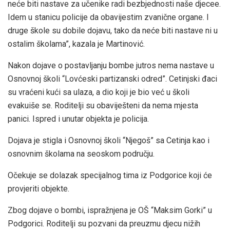
neće biti nastave za učenike radi bezbjednosti naše djecee.
Idem u stanicu policije da obavijestim zvanične organe. I
druge škole su dobile dojavu, tako da neće biti nastave ni u
ostalim školama”, kazala je Martinović.
Nakon dojave o postavljanju bombe jutros nema nastave u
Osnovnoj školi “Lovćeski partizanski odred”. Cetinjski đaci
su vraćeni kući sa ulaza, a dio koji je bio već u školi
evakuiše se. Roditelji su obaviješteni da nema mjesta
panici. Ispred i unutar objekta je policija.
Dojava je stigla i Osnovnoj školi “Njegoš” sa Cetinja kao i
osnovnim školama na seoskom području.
Očekuje se dolazak specijalnog tima iz Podgorice koji će
provjeriti objekte.
Zbog dojave o bombi, ispražnjena je OŠ “Maksim Gorki” u
Podgorici. Roditelji su pozvani da preuzmu djecu nižih