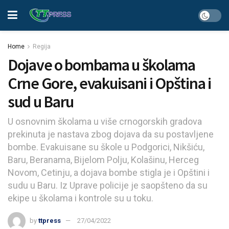
Home
Regija
Dojave o bombama u školama
Crne Gore, evakuisani i Opština i
sud u Baru
U osnovnim školama u više crnogorskih gradova
prekinuta je nastava zbog dojava da su postavljene
bombe. Evakuisane su škole u Podgorici, Nikšiću,
Baru, Beranama, Bijelom Polju, Kolašinu, Herceg
Novom, Cetinju, a dojava bombe stigla je i Opštini i
sudu u Baru. Iz Uprave policije je saopšteno da su
ekipe u školama i kontrole su u toku.
by
ttpress
27/04/2022