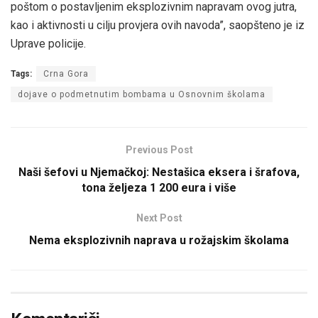
poštom o postavljenim eksplozivnim napravam ovog jutra,
kao i aktivnosti u cilju provjera ovih navoda”, saopšteno je iz
Uprave policije.
Tags:
Crna Gora
dojave o podmetnutim bombama u Osnovnim školama
Previous Post
Naši šefovi u Njemačkoj: Nestašica eksera i šrafova,
tona željeza 1 200 eura i više
Next Post
Nema eksplozivnih naprava u rožajskim školama