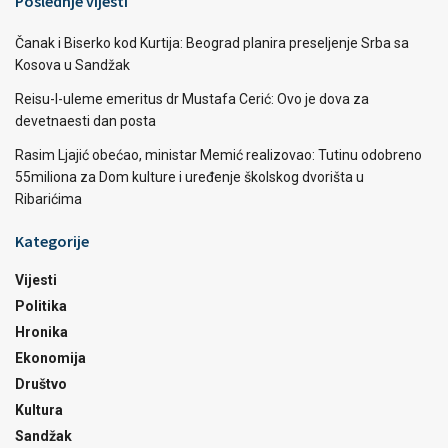
Poslednje vijesti
Čanak i Biserko kod Kurtija: Beograd planira preseljenje Srba sa
Kosova u Sandžak
Reisu-l-uleme emeritus dr Mustafa Cerić: Ovo je dova za
devetnaesti dan posta
Rasim Ljajić obećao, ministar Memić realizovao: Tutinu odobreno
55miliona za Dom kulture i uređenje školskog dvorišta u
Ribarićima
Kategorije
Vijesti
Politika
Hronika
Ekonomija
Društvo
Kultura
Sandžak