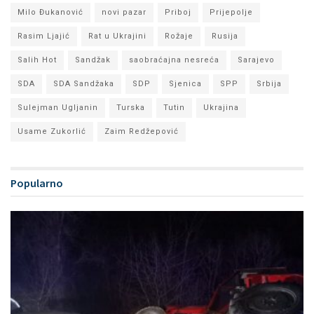
Milo Đukanović
novi pazar
Priboj
Prijepolje
Rasim Ljajić
Rat u Ukrajini
Rožaje
Rusija
Salih Hot
Sandžak
saobraćajna nesreća
Sarajevo
SDA
SDA Sandžaka
SDP
Sjenica
SPP
Srbija
Sulejman Ugljanin
Turska
Tutin
Ukrajina
Usame Zukorlić
Zaim Redžepović
Popularno