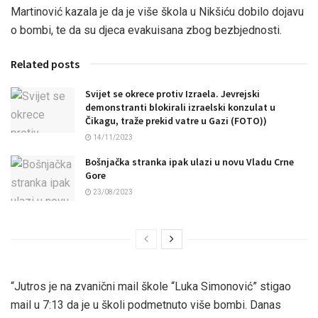
Martinović kazala je da je više škola u Nikšiću dobilo dojavu
o bombi, te da su djeca evakuisana zbog bezbjednosti.
Related posts
Svijet se okrece protiv Izraela. Jevrejski
demonstranti blokirali izraelski konzulat u
Čikagu, traže prekid vatre u Gazi (FOTO))
14/11/2023
Bošnjačka stranka ipak ulazi u novu Vladu Crne
Gore
23/08/2023
“Jutros je na zvanični mail škole “Luka Simonović” stigao
mail u 7:13 da je u školi podmetnuto više bombi. Danas