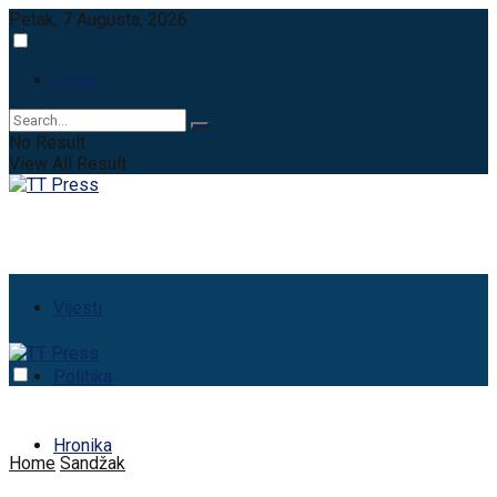
Petak, 7 Augusta, 2026
Login
No Result
View All Result
Vijesti
Politika
Hronika
Home
Sandžak