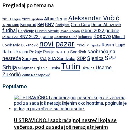
Pregledaj po temama
Aleksandar Vučić
Albin Gegić
2022. godina
2018 League
BNV
BiH
Crna Gora
Beograd
Dritan Abazović
Aljbin Kurti
Bošnjaci
fudbal
izbori 2022.godine
Hapšenje
Husein Memić
Istana Negara
Kosovo
izbori za BNV 2022. godine
Milorad
Jasmina Curić
kolumna
novi pazar
Rasim Ljajić
Dodik
Priboj
Milo Đukanović
Prijepolje
saobraćajna
Rat u Ukrajini
Rožaje
Rusija
Sandžak
Salih Hot
SPP
nesreća
SDP
Sjenica
Sarajevo
SDA Sandžaka
SDA
Tutin
Srbija
Usame
Turska
Sulejman Ugljanin
Ukrajina
Zukorlić
Zaim Redžepović
Popularno
U STRAVIČNOJ saobraćajnoj nesreći koja se
večeras, pod za sada još nerazjašnjenim