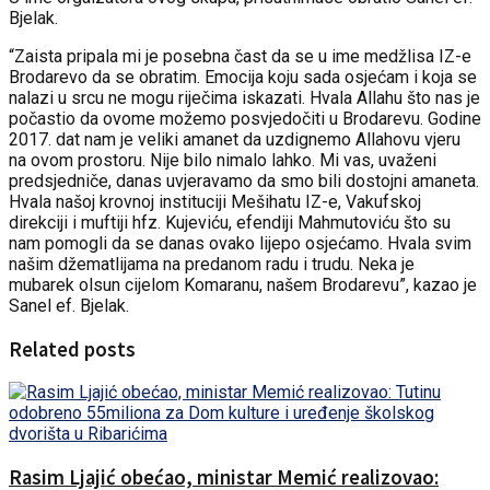
Bjelak.
“Zaista pripala mi je posebna čast da se u ime medžlisa IZ-e
Brodarevo da se obratim. Emocija koju sada osjećam i koja se
nalazi u srcu ne mogu riječima iskazati. Hvala Allahu što nas je
počastio da ovome možemo posvjedočiti u Brodarevu. Godine
2017. dat nam je veliki amanet da uzdignemo Allahovu vjeru
na ovom prostoru. Nije bilo nimalo lahko. Mi vas, uvaženi
predsjedniče, danas uvjeravamo da smo bili dostojni amaneta.
Hvala našoj krovnoj instituciji Mešihatu IZ-e, Vakufskoj
direkciji i muftiji hfz. Kujeviću, efendiji Mahmutoviću što su
nam pomogli da se danas ovako lijepo osjećamo. Hvala svim
našim džematlijama na predanom radu i trudu. Neka je
mubarek olsun cijelom Komaranu, našem Brodarevu”, kazao je
Sanel ef. Bjelak.
Related posts
Rasim Ljajić obećao, ministar Memić realizovao: