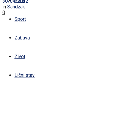
Žena
30/04/2022
in
Sandžak
0
Sport
Zabava
Život
Lični stav