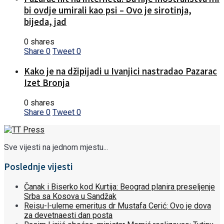
bi ovdje umirali kao psi – Ovo je sirotinja,
bijeda, jad
0 shares
Share
0
Tweet
0
Kako je na džipijadi u Ivanjici nastradao Pazarac
Izet Bronja
0 shares
Share
0
Tweet
0
Sve vijesti na jednom mjestu...
Poslednje vijesti
Čanak i Biserko kod Kurtija: Beograd planira preseljenje
Srba sa Kosova u Sandžak
Reisu-l-uleme emeritus dr Mustafa Cerić: Ovo je dova
za devetnaesti dan posta