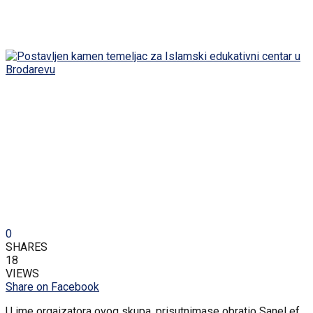
0
SHARES
18
VIEWS
Share on Facebook
U ime orgaizatora ovog skupa, prisutnimase obratio Sanel ef.