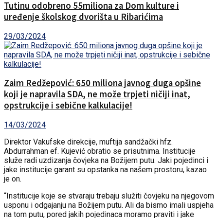
Tutinu odobreno 55miliona za Dom kulture i
uređenje školskog dvorišta u Ribarićima
29/03/2024
Zaim Redžepović: 650 miliona javnog duga opšine
koji je napravila SDA, ne može trpjeti ničiji inat,
opstrukcije i sebične kalkulacije!
14/03/2024
Direktor Vakufske direkcije, muftija sandžački hfz.
Abdurrahman ef. Kujević obratio se prisutnima. Institucije
služe radi uzdizanja čovjeka na Božijem putu. Jaki pojedinci i
jake institucije garant su opstanka na našem prostoru, kazao
je on.
“Institucije koje se stvaraju trebaju služiti čovjeku na njegovom
usponu i odgajanju na Božijem putu. Ali da bismo imali uspjeha
na tom putu, pored jakih pojedinaca moramo praviti i jake