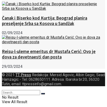
Čanak i Biserko kod Kurtija: Beograd planira
preseljenje Srba sa Kosova u Sandžak
02/09/2024
Reisu-l-uleme emeritus dr Mustafa Cerić: Ovo je
dova za devetnaesti dan posta
29/03/2024
© 2021
TT Press
Redakcija: Mersid Agovic, Albin Gegic, Sead
Hamzagic - Tel: 0628650111. Adresa: Ibarska br.20, 36320
Tutin, email: ttpressinfo@gmail.com
.
No Result
View All Result