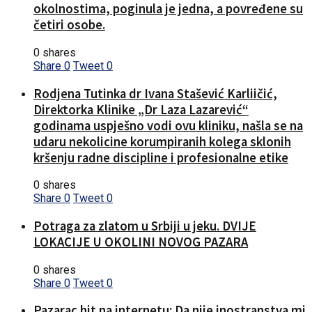
okolnostima, poginula je jedna, a povređene su
četiri osobe.
0 shares
Share
0
Tweet
0
Rodjena Tutinka dr Ivana Stašević Karliičić,
Direktorka Klinike „Dr Laza Lazarević“
godinama uspješno vodi ovu kliniku, našla se na
udaru nekolicine korumpiranih kolega sklonih
kršenju radne discipline i profesionalne etike
0 shares
Share
0
Tweet
0
Potraga za zlatom u Srbiji u jeku. DVIJE
LOKACIJE U OKOLINI NOVOG PAZARA
0 shares
Share
0
Tweet
0
Pazarac hit na internetu: Da nije inostranstva mi