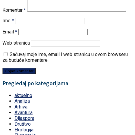
Komentar
*
Ime
*
Email
*
Web stranica
Sačuvaj moje ime, email i web stranicu u ovom browseru
za buduće komentare.
Pregledaj po kategorijama
aktuelno
Analiza
Arhiva
Avantura
Dijaspora
Društvo
Ekologija