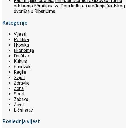
Rasim Ljajić obećao, ministar Memić realizovao: Tutinu
odobreno 55miliona za Dom kulture i uređenje školskog
dvorišta u Ribarićima
Kategorije
Vijesti
Politika
Hronika
Ekonomija
Društvo
Kultura
Sandžak
Regija
Svijet
Zdravlje
Žena
Sport
Zabava
Život
Lični stav
Poslednja vijest