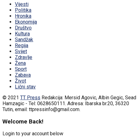
Vijesti
Politika
Hronika
Ekonomija
Društvo
Kultura
Sandžak
Regija
Svijet
Zdravlje
Žena
Sport
Zabava
Život
Lični stav
© 2021
TT Press
Redakcija: Mersid Agovic, Albin Gegic, Sead
Hamzagic - Tel: 0628650111. Adresa: Ibarska br.20, 36320
Tutin, email: ttpressinfo@gmail.com
.
Welcome Back!
Login to your account below