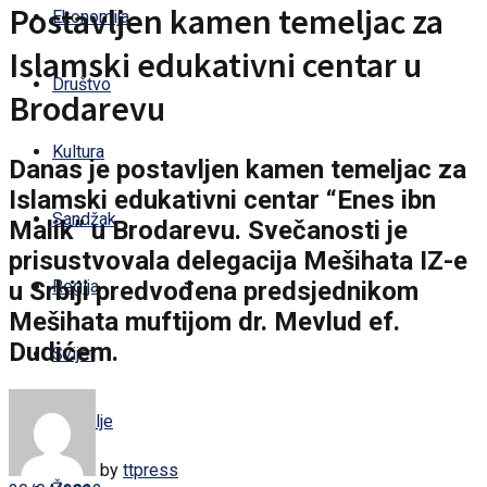
Postavljen kamen temeljac za
Ekonomija
Islamski edukativni centar u
Društvo
Brodarevu
Kultura
Danas je postavljen kamen temeljac za
Islamski edukativni centar “Enes ibn
Sandžak
Malik” u Brodarevu. Svečanosti je
prisustvovala delegacija Mešihata IZ-e
u Srbiji predvođena predsjednikom
Regija
Mešihata muftijom dr. Mevlud ef.
Dudićem.
Svijet
Zdravlje
by
ttpress