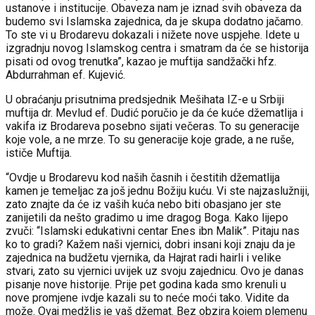
ustanove i institucije. Obaveza nam je iznad svih obaveza da
budemo svi Islamska zajednica, da je skupa dodatno jačamo.
To ste vi u Brodarevu dokazali i nižete nove uspjehe. Idete u
izgradnju novog Islamskog centra i smatram da će se historija
pisati od ovog trenutka”, kazao je muftija sandžački hfz.
Abdurrahman ef. Kujević.
U obraćanju prisutnima predsjednik Mešihata IZ-e u Srbiji
muftija dr. Mevlud ef. Dudić poručio je da će kuće džematlija i
vakifa iz Brodareva posebno sijati večeras. To su generacije
koje vole, a ne mrze. To su generacije koje grade, a ne ruše,
ističe Muftija.
“Ovdje u Brodarevu kod naših časnih i čestitih džematlija
kamen je temeljac za još jednu Božiju kuću. Vi ste najzaslužniji,
zato znajte da će iz vaših kuća nebo biti obasjano jer ste
zanijetili da nešto gradimo u ime dragog Boga. Kako lijepo
zvuči: “Islamski edukativni centar Enes ibn Malik”. Pitaju nas
ko to gradi? Kažem naši vjernici, dobri insani koji znaju da je
zajednica na budžetu vjernika, da Hajrat radi hairli i velike
stvari, zato su vjernici uvijek uz svoju zajednicu. Ovo je danas
pisanje nove historije. Prije pet godina kada smo krenuli u
nove promjene ivdje kazali su to neće moći tako. Vidite da
može. Ovaj medžlis je vaš džemat. Bez obzira kojem plemenu