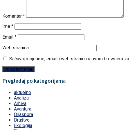
Komentar
*
Ime
*
Email
*
Web stranica
Sačuvaj moje ime, email i web stranicu u ovom browseru z
Pregledaj po kategorijama
aktuelno
Analiza
Arhiva
Avantura
Dijaspora
Društvo
Ekologija