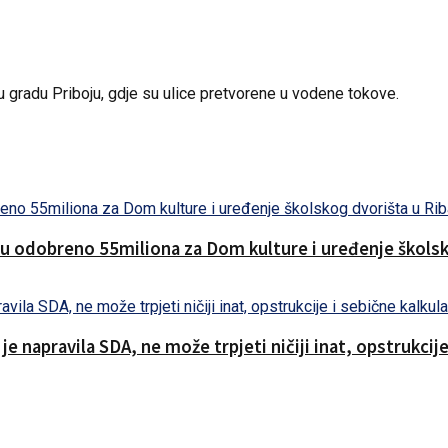
 gradu Priboju, gdje su ulice pretvorene u vodene tokove.
nu odobreno 55miliona za Dom kulture i uređenje školsk
 napravila SDA, ne može trpjeti ničiji inat, opstrukcije 