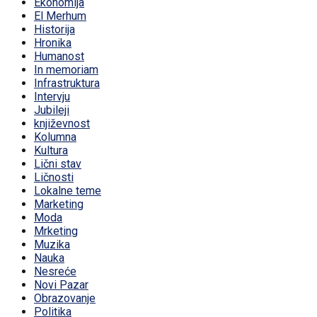
Ekonomija
El Merhum
Historija
Hronika
Humanost
In memoriam
Infrastruktura
Intervju
Jubileji
književnost
Kolumna
Kultura
Lični stav
Ličnosti
Lokalne teme
Marketing
Moda
Mrketing
Muzika
Nauka
Nesreće
Novi Pazar
Obrazovanje
Politika