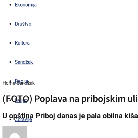
Ekonomija
Društvo
Kultura
Sandžak
Regija
Home
Sandžak
(FOTO) Poplava na pribojskim ul
Svijet
U opština Priboj danas je pala obilna kiš
Zdravlje