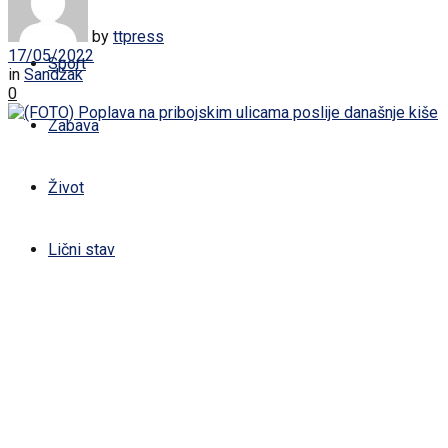
Žena
by
ttpress
17/05/2022
Sport
in
Sandžak
0
Zabava
Život
Lični stav