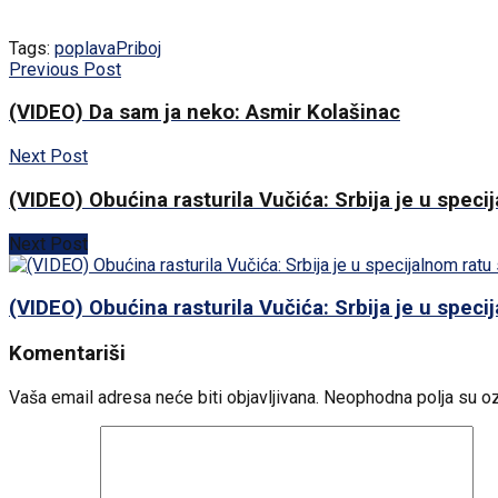
Tags:
poplava
Priboj
Previous Post
(VIDEO) Da sam ja neko: Asmir Kolašinac
Next Post
(VIDEO) Obućina rasturila Vučića: Srbija je u spec
Next Post
(VIDEO) Obućina rasturila Vučića: Srbija je u spec
Komentariši
Vaša email adresa neće biti objavljivana.
Neophodna polja su o