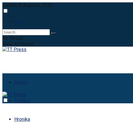
Subota, 8 Augusta, 2026
Login
No Result
View All Result
Vijesti
Politika
Hronika