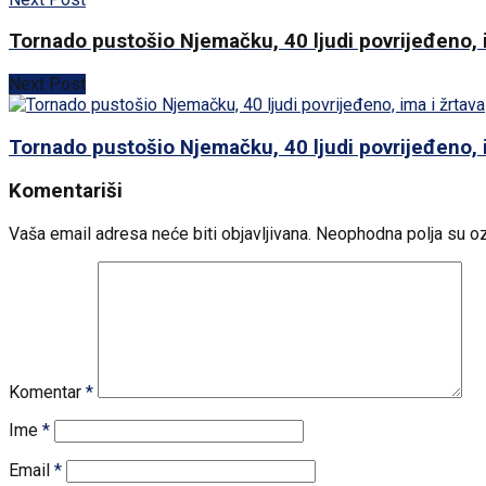
Tornado pustošio Njemačku, 40 ljudi povrijeđeno, i
Next Post
Tornado pustošio Njemačku, 40 ljudi povrijeđeno, i
Komentariši
Vaša email adresa neće biti objavljivana.
Neophodna polja su o
Komentar
*
Ime
*
Email
*