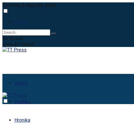
Četvrtak, 6 Augusta, 2026
Login
No Result
View All Result
Vijesti
Politika
Hronika