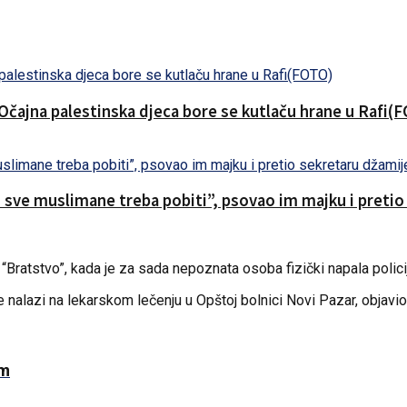
.Očajna palestinska djeca bore se kutlaču hrane u Rafi(
o sve muslimane treba pobiti”, psovao im majku i preti
“Bratstvo”, kada je za sada nepoznata osoba fizički napala policij
e nalazi na lekarskom lečenju u Opštoj bolnici Novi Pazar, objavio
om