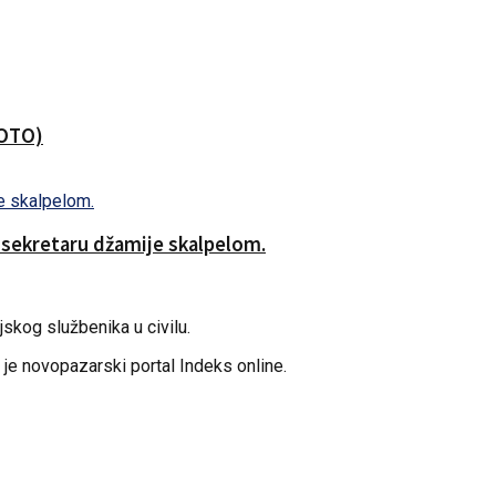
FOTO)
o sekretaru džamije skalpelom.
skog službenika u civilu.
 je novopazarski portal Indeks online.