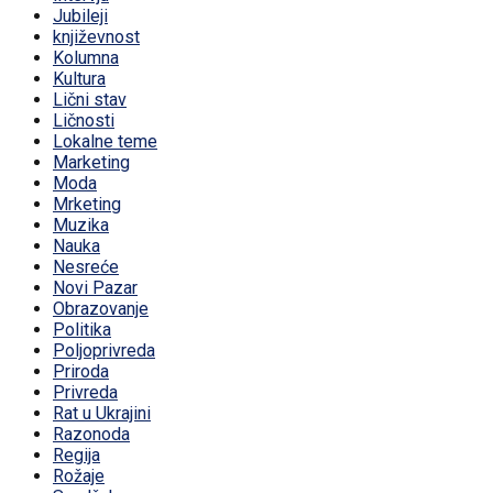
Jubileji
književnost
Kolumna
Kultura
Lični stav
Ličnosti
Lokalne teme
Marketing
Moda
Mrketing
Muzika
Nauka
Nesreće
Novi Pazar
Obrazovanje
Politika
Poljoprivreda
Priroda
Privreda
Rat u Ukrajini
Razonoda
Regija
Rožaje