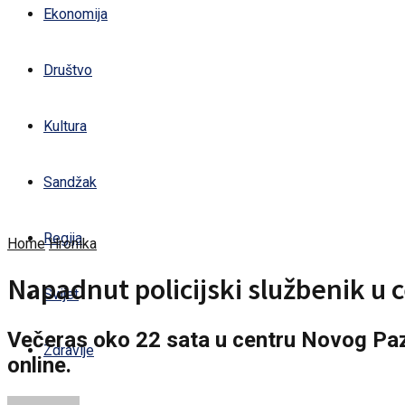
Ekonomija
Društvo
Kultura
Sandžak
Regija
Home
Hronika
Napadnut policijski službenik u
Svijet
Večeras oko 22 sata u centru Novog Pazar
Zdravlje
online.