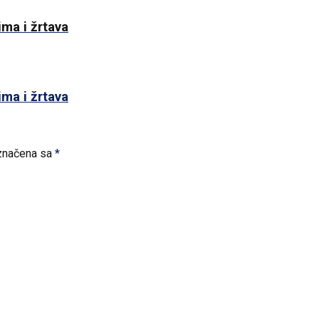
ma i žrtava
ma i žrtava
značena sa
*