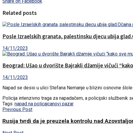
Share on Facebook
Related posts
Posle Izraelskih granata, palestinsku djecu ubija glad
14/11/2023
Beograd: Ušao u dvorište Bajrakli džamije vičući “kak
14/11/2023
Napad se desio u ulici Stefana Nemanje u blizini osnovne šlole 
Policija intenzivno traga za napadačem, a policijski službenik s
Tags:
napad na policajca
novi pazar
Previous Post
Rusija tvrdi da je preuzela kontrolu nad Azovstalj
Next Post