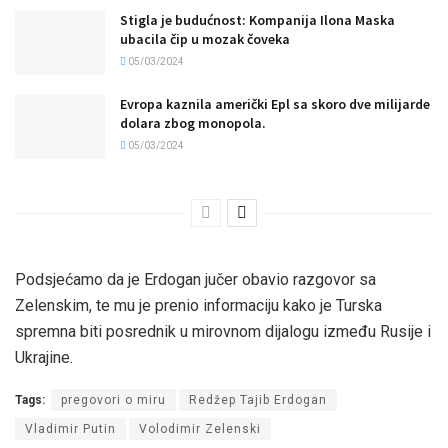
Stigla je budućnost: Kompanija Ilona Maska
ubacila čip u mozak čoveka
05/03/2024
Evropa kaznila američki Epl sa skoro dve milijarde
dolara zbog monopola.
05/03/2024
Podsjećamo da je Erdogan jučer obavio razgovor sa
Zelenskim, te mu je prenio informaciju kako je Turska
spremna biti posrednik u mirovnom dijalogu između Rusije i
Ukrajine.
Tags:
pregovori o miru
Redžep Tajib Erdogan
Vladimir Putin
Volodimir Zelenski