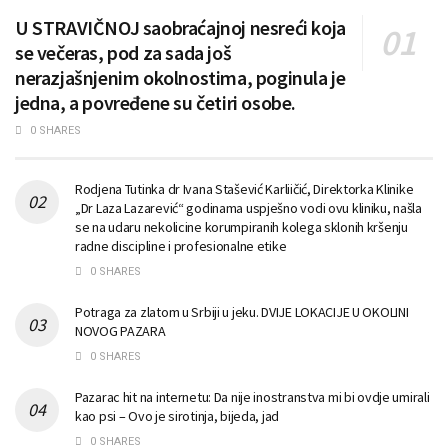
U STRAVIČNOJ saobraćajnoj nesreći koja
se večeras, pod za sada još
nerazjašnjenim okolnostima, poginula je
jedna, a povređene su četiri osobe.
0 SHARES
Rodjena Tutinka dr Ivana Stašević Karliičić, Direktorka Klinike
„Dr Laza Lazarević“ godinama uspješno vodi ovu kliniku, našla
se na udaru nekolicine korumpiranih kolega sklonih kršenju
radne discipline i profesionalne etike
0 SHARES
Potraga za zlatom u Srbiji u jeku. DVIJE LOKACIJE U OKOLINI
NOVOG PAZARA
0 SHARES
Pazarac hit na internetu: Da nije inostranstva mi bi ovdje umirali
kao psi – Ovo je sirotinja, bijeda, jad
0 SHARES