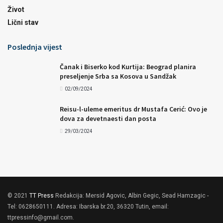
Život
Lični stav
Poslednja vijest
Čanak i Biserko kod Kurtija: Beograd planira
preseljenje Srba sa Kosova u Sandžak
02/09/2024
Reisu-l-uleme emeritus dr Mustafa Cerić: Ovo je
dova za devetnaesti dan posta
29/03/2024
© 2021
TT Press
Redakcija: Mersid Agovic, Albin Gegic, Sead Hamzagic -
Tel: 0628650111. Adresa: Ibarska br.20, 36320 Tutin, email:
ttpressinfo@gmail.com
.