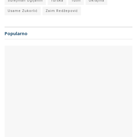
Sulejman Ugljanin
Turska
Tutin
Ukrajina
Usame Zukorlić
Zaim Redžepović
Popularno