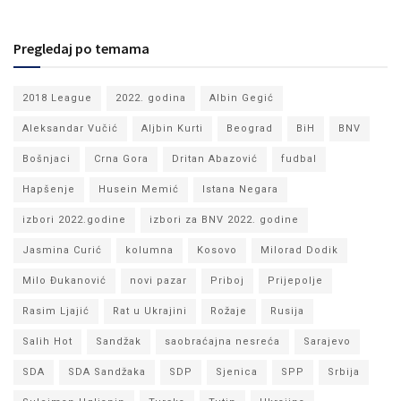
Pregledaj po temama
2018 League
2022. godina
Albin Gegić
Aleksandar Vučić
Aljbin Kurti
Beograd
BiH
BNV
Bošnjaci
Crna Gora
Dritan Abazović
fudbal
Hapšenje
Husein Memić
Istana Negara
izbori 2022.godine
izbori za BNV 2022. godine
Jasmina Curić
kolumna
Kosovo
Milorad Dodik
Milo Đukanović
novi pazar
Priboj
Prijepolje
Rasim Ljajić
Rat u Ukrajini
Rožaje
Rusija
Salih Hot
Sandžak
saobraćajna nesreća
Sarajevo
SDA
SDA Sandžaka
SDP
Sjenica
SPP
Srbija