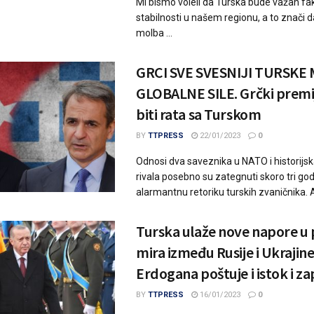
Mi bismo voleli da Turska bude važan fa
stabilnosti u našem regionu, a to znači d
molba ...
GRCI SVE SVESNIJI TURSKE
GLOBALNE SILE. Grčki premi
biti rata sa Turskom
BY
TTPRESS
22/01/2023
0
Odnosi dva saveznika u NATO i historijs
rivala posebno su zategnuti skoro tri god
alarmantnu retoriku turskih zvaničnika. A
Turska ulaže nove napore u 
mira između Rusije i Ukrajin
Erdogana poštuje i istok i za
BY
TTPRESS
16/01/2023
0