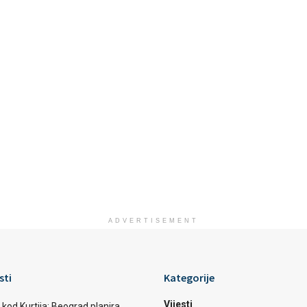
ADVERTISEMENT
sti
Kategorije
Vijesti
 kod Kurtija: Beograd planira