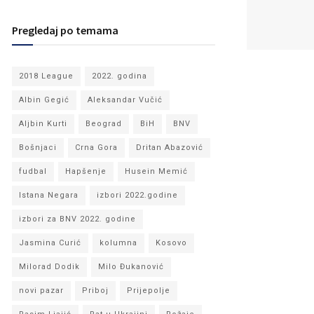
Pregledaj po temama
2018 League
2022. godina
Albin Gegić
Aleksandar Vučić
Aljbin Kurti
Beograd
BiH
BNV
Bošnjaci
Crna Gora
Dritan Abazović
fudbal
Hapšenje
Husein Memić
Istana Negara
izbori 2022.godine
izbori za BNV 2022. godine
Jasmina Curić
kolumna
Kosovo
Milorad Dodik
Milo Đukanović
novi pazar
Priboj
Prijepolje