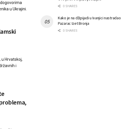
o dogovorima
0 SHARES
nika u Ukrajini.
Kako je na džipijadi u Ivanjici nastradao
Pazarac Izet Bronja
slamski
0 SHARES
, u Hrvatskoj,
državnih i
te
 problema,