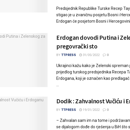
Predsjednik Republike Turske Recep Ta
stigao je u zvaničnu posjetu Bosni i Herc
Erdogan će posjetom Bosni i Hercegovini 
Erdogan dovodi Putina i Zel
pregovrački sto
BY
TTPRESS
31/05/2022
0
Ukrajinci kažu kako je Zelenski spreman p
prijedlog turskog predsjednika Recepa T
Erdogana, koji je označen kao predlagač
...
Dodik : Zahvalnost Vučiću i
BY
TTPRESS
19/01/2022
0
– Zahvalan sam im na tome i podržavam
se dijalogom dođe do rješenja u BiH što su