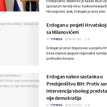
Podsjećamo, Milanović je kazao da je De
sporazum temelj mira i funkcionisanja B
Hercegovine. Ipak, Erdogan je iznio stav ..
Erdogan u posjeti Hrvatskoj:
sa Milanovićem
BY
TTPRESS
08/09/2022
0
Erdogan je sinoć doputovao u posjetu Hrv
treća stanica njegove regionalne turneje 
prethodno boravio ...
Erdogan nakon sastanka u
Predsjeništvu BiH: Protiv s
intervencija visokog predsta
nije demokratija
BY
TTPRESS
06/09/2022
0