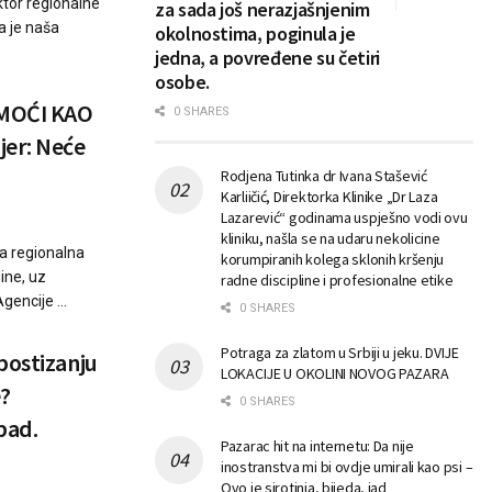
ktor regionalne
za sada još nerazjašnjenim
a je naša
okolnostima, poginula je
jedna, a povređene su četiri
osobe.
 MOĆI KAO
0 SHARES
jer: Neće
Rodjena Tutinka dr Ivana Stašević
Karliičić, Direktorka Klinike „Dr Laza
Lazarević“ godinama uspješno vodi ovu
kliniku, našla se na udaru nekolicine
ka regionalna
korumpiranih kolega sklonih kršenju
ine, uz
radne discipline i profesionalne etike
gencije ...
0 SHARES
Potraga za zlatom u Srbiji u jeku. DVIJE
postizanju
LOKACIJE U OKOLINI NOVOG PAZARA
e?
0 SHARES
pad.
Pazarac hit na internetu: Da nije
inostranstva mi bi ovdje umirali kao psi –
Ovo je sirotinja, bijeda, jad