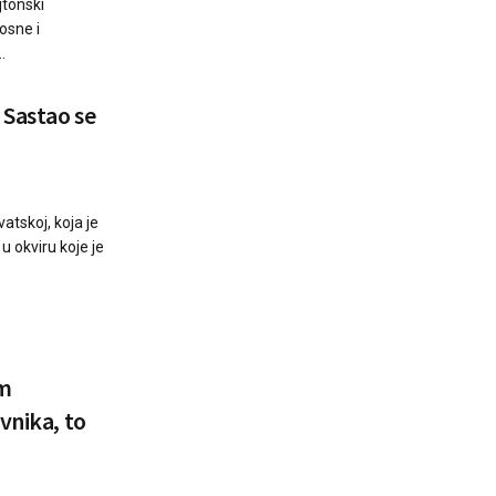
jtonski
osne i
.
 Sastao se
atskoj, koja je
u okviru koje je
am
vnika, to