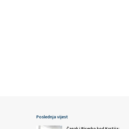
Poslednja vijest
Čanak i Biserko kod Kurtija: