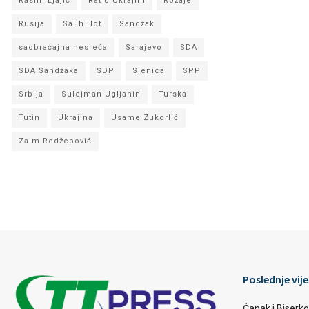
Rasim Ljajić
Rat u Ukrajini
Rožaje
Rusija
Salih Hot
Sandžak
saobraćajna nesreća
Sarajevo
SDA
SDA Sandžaka
SDP
Sjenica
SPP
Srbija
Sulejman Ugljanin
Turska
Tutin
Ukrajina
Usame Zukorlić
Zaim Redžepović
Poslednje vije
Čanak i Biserko