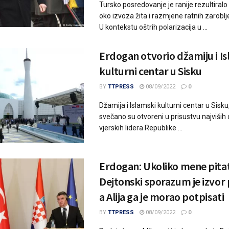
Tursko posredovanje je ranije rezultiral
oko izvoza žita i razmjene ratnih zaroblje
U kontekstu oštrih polarizacija u ...
Erdogan otvorio džamiju i I
kulturni centar u Sisku
BY
TTPRESS
08/09/2022
0
Džamija i Islamski kulturni centar u Sisku
svečano su otvoreni u prisustvu najviših 
vjerskih lidera Republike ...
Erdogan: Ukoliko mene pita
Dejtonski sporazum je izvor
a Alija ga je morao potpisati
BY
TTPRESS
08/09/2022
0