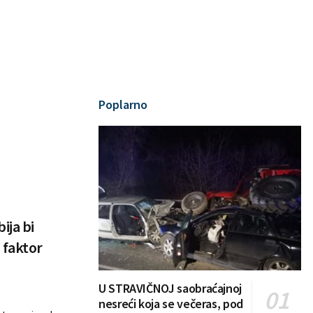
Poplarno
ija bi
 faktor
U STRAVIČNOJ saobraćajnoj
nesreći koja se večeras, pod