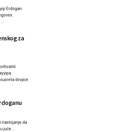
yyip Erdogan
egovini.
...
enskog za
rihvatiti
ayyipa
 susreta dvojice
 Erdoganu
 nastojanje da
 juče ...