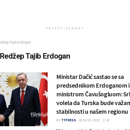
ADVERTISEMENT
edžep Tajib Erdogan
Redžep Tajib Erdogan
Ministar Dačić sastao se sa
predsednikom Erdoganom i
ministrom Čavušogluom: Srb
volela da Turska bude važan
stabilnosti u našem regionu
BY
TTPRESS
26/01/2023
0