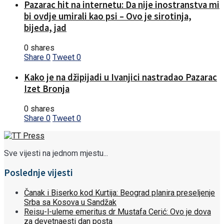
Pazarac hit na internetu: Da nije inostranstva mi
bi ovdje umirali kao psi – Ovo je sirotinja,
bijeda, jad
0 shares
Share
0
Tweet
0
Kako je na džipijadi u Ivanjici nastradao Pazarac
Izet Bronja
0 shares
Share
0
Tweet
0
Sve vijesti na jednom mjestu...
Poslednje vijesti
Čanak i Biserko kod Kurtija: Beograd planira preseljenje
Srba sa Kosova u Sandžak
Reisu-l-uleme emeritus dr Mustafa Cerić: Ovo je dova
za devetnaesti dan posta