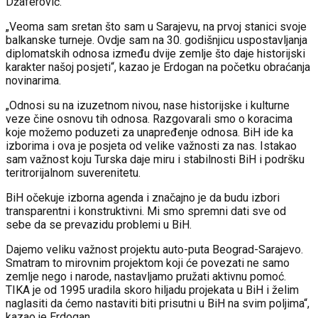
Džaferović.
„Veoma sam sretan što sam u Sarajevu, na prvoj stanici svoje
balkanske turneje. Ovdje sam na 30. godišnjicu uspostavljanja
diplomatskih odnosa između dvije zemlje što daje historijski
karakter našoj posjeti“, kazao je Erdogan na početku obraćanja
novinarima.
„Odnosi su na izuzetnom nivou, nase historijske i kulturne
veze čine osnovu tih odnosa. Razgovarali smo o koracima
koje možemo poduzeti za unapređenje odnosa. BiH ide ka
izborima i ova je posjeta od velike važnosti za nas. Istakao
sam važnost koju Turska daje miru i stabilnosti BiH i podršku
teritrorijalnom suverenitetu.
BiH očekuje izborna agenda i značajno je da budu izbori
transparentni i konstruktivni. Mi smo spremni dati sve od
sebe da se prevazidu problemi u BiH.
Dajemo veliku važnost projektu auto-puta Beograd-Sarajevo.
Smatram to mirovnim projektom koji će povezati ne samo
zemlje nego i narode, nastavljamo pružati aktivnu pomoć.
TIKA je od 1995 uradila skoro hiljadu projekata u BiH i želim
naglasiti da ćemo nastaviti biti prisutni u BiH na svim poljima“,
kazao je Erdogan.