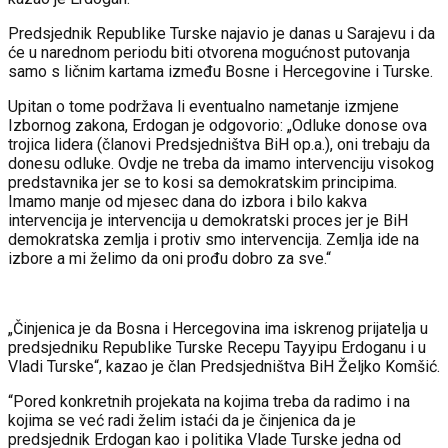
Predsjednik Republike Turske najavio je danas u Sarajevu i da
će u narednom periodu biti otvorena mogućnost putovanja
samo s ličnim kartama između Bosne i Hercegovine i Turske.
Upitan o tome podržava li eventualno nametanje izmjene
Izbornog zakona, Erdogan je odgovorio: „Odluke donose ova
trojica lidera (članovi Predsjedništva BiH op.a.), oni trebaju da
donesu odluke. Ovdje ne treba da imamo intervenciju visokog
predstavnika jer se to kosi sa demokratskim principima.
Imamo manje od mjesec dana do izbora i bilo kakva
intervencija je intervencija u demokratski proces jer je BiH
demokratska zemlja i protiv smo intervencija. Zemlja ide na
izbore a mi želimo da oni prođu dobro za sve.“
„Činjenica je da Bosna i Hercegovina ima iskrenog prijatelja u
predsjedniku Republike Turske Recepu Tayyipu Erdoganu i u
Vladi Turske“, kazao je član Predsjedništva BiH Željko Komšić.
“Pored konkretnih projekata na kojima treba da radimo i na
kojima se već radi želim istaći da je činjenica da je
predsjednik Erdogan kao i politika Vlade Turske jedna od