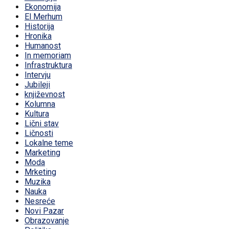
Ekonomija
El Merhum
Historija
Hronika
Humanost
In memoriam
Infrastruktura
Intervju
Jubileji
književnost
Kolumna
Kultura
Lični stav
Ličnosti
Lokalne teme
Marketing
Moda
Mrketing
Muzika
Nauka
Nesreće
Novi Pazar
Obrazovanje