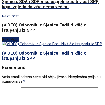
Sjenica: SDA i SDP nisu uspjeli srušiti vlast SPP,
koja izgleda da više nema većinu
Next Post
(VIDEO) Odbornik iz Sjenice Fadil Nikšić o
istupanju iz SPP
Next Post
(VIDEO) Odbornik iz Sjenice Fadil Nikšić o
istupanju iz SPP
Komentariši
Vaša email adresa neće biti objavljivana.
Neophodna polja su
označena sa
*