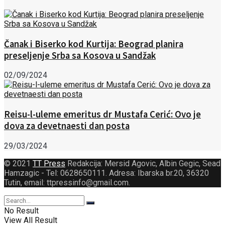
Čanak i Biserko kod Kurtija: Beograd planira
preseljenje Srba sa Kosova u Sandžak
02/09/2024
Reisu-l-uleme emeritus dr Mustafa Cerić: Ovo je
dova za devetnaesti dan posta
29/03/2024
© 2021
TT Press
Redakcija: Mersid Agovic, Albin Gegic, Sead
Hamzagic - Tel: 0628650111. Adresa: Ibarska br.20, 36320
Tutin, email: ttpressinfo@gmail.com
.
No Result
View All Result