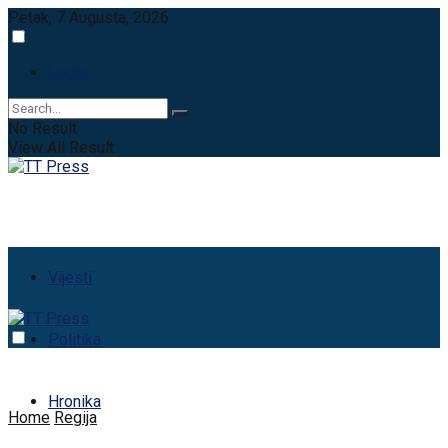
Petak, 7 Augusta, 2026
Login
No Result
View All Result
Vijesti
Politika
Hronika
Home
Regija