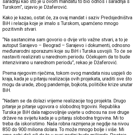
saradnju kao što je u ovom mandatu to bio odnos i saradnja s
Turskom”, izjavio je Džaferović.
Kako je kazao, ostat će, za ovaj mandat i saziv Predsjedništva
BiH i relacija koje je imalo s Turskom, upamćeno mnogo
pozitivnih stvari.
“Na sastancima sam govorio o dvije vrlo važne stvari, a to je
autoput Sarajevo – Beograd – Sarajevo i dokumenti, odnosno
međunarodni sporazumi koje su BiH i Turska usvojili. To će se
nastaviti realizirati u narednom periodu. Očekujem da to bude
intenzivirano u narednom periodu”, rekao je Džaferović.
Prema njegovim riječima, tokom ovog mandata nisu uspjeli do
kraja, kada je u pitanju realizacija ovih projekata, uraditi sve što
mogu da urade, zbog pandemije, bojkota, političke krize unutar
BiH.
“Nadam se da dolazi vrijeme realizacije tog projekta. Drugo
pitanje je pitanje ugovora o slobodnoj trgovini. Republika
Turska je BiH dala najpovoljnije uvjete u odnosu na sve druge
države na svijetu kada je u pitanju slobodna trgovina. Mi to
treba da iskoristimo. Naša robna razmjena je negdje na nivou
850 do 900 miliona dolara. To može mnogo bolje i više. Mi