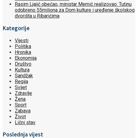
Rasim Ljajić obećao, ministar Memić realizovao: Tutinu
odobreno 55miliona za Dom kulture i uređenje školskog
dvorišta u Ribarićima
Kategorije
Vijesti
Politika
Hronika
Ekonomija
Društvo
Kultura
Sandžak
Regija
Svijet
Zdravlje
Žena
Sport
Zabava
Život
Lični stav
Poslednja vijest