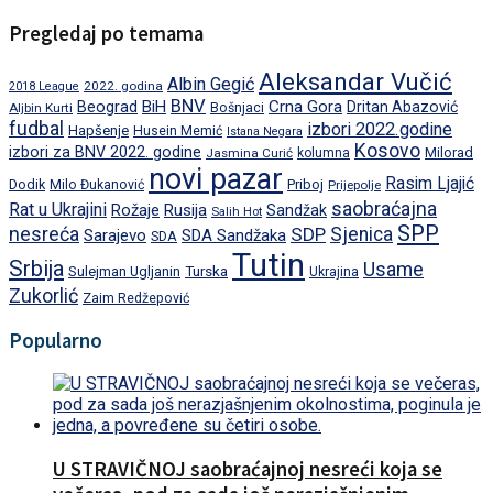
Pregledaj po temama
Aleksandar Vučić
Albin Gegić
2022. godina
2018 League
BNV
BiH
Crna Gora
Beograd
Dritan Abazović
Aljbin Kurti
Bošnjaci
fudbal
izbori 2022.godine
Hapšenje
Husein Memić
Istana Negara
Kosovo
izbori za BNV 2022. godine
Milorad
Jasmina Curić
kolumna
novi pazar
Rasim Ljajić
Dodik
Priboj
Milo Đukanović
Prijepolje
saobraćajna
Rat u Ukrajini
Rožaje
Rusija
Sandžak
Salih Hot
SPP
nesreća
SDP
Sjenica
Sarajevo
SDA Sandžaka
SDA
Tutin
Srbija
Usame
Turska
Sulejman Ugljanin
Ukrajina
Zukorlić
Zaim Redžepović
Popularno
U STRAVIČNOJ saobraćajnoj nesreći koja se