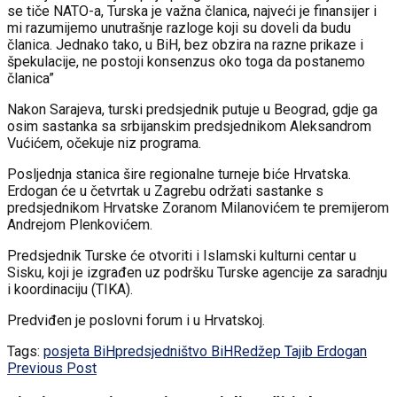
se tiče NATO-a, Turska je važna članica, najveći je finansijer i
mi razumijemo unutrašnje razloge koji su doveli da budu
članica. Jednako tako, u BiH, bez obzira na razne prikaze i
špekulacije, ne postoji konsenzus oko toga da postanemo
članica”
Nakon Sarajeva, turski predsjednik putuje u Beograd, gdje ga
osim sastanka sa srbijanskim predsjednikom Aleksandrom
Vućićem, očekuje niz programa.
Posljednja stanica šire regionalne turneje biće Hrvatska.
Erdogan će u četvrtak u Zagrebu održati sastanke s
predsjednikom Hrvatske Zoranom Milanovićem te premijerom
Andrejom Plenkovićem.
Predsjednik Turske će otvoriti i Islamski kulturni centar u
Sisku, koji je izgrađen uz podršku Turske agencije za saradnju
i koordinaciju (TIKA).
Predviđen je poslovni forum i u Hrvatskoj.
Tags:
posjeta BiH
predsjedništvo BiH
Redžep Tajib Erdogan
Previous Post