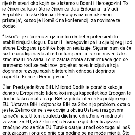
rijetkih stvari oko kojih se slažemo u Bosni i Hercegovini. To
je činjenica, kao i što je činjenica da u Erdoganu i u Vladi
Republike Turske Bosna i Hercegovina ima iskrenog
prijatelja”, kazao je Komšić na konferenciji za novinare te
dodao:
“Također je i činjenica, i ja mislim da treba potencirati tu
stabilizirajući ulogu u Bosni i Hercegovini pa i u cijeloj regiji od
strane Erdogana i politike koju on realizuje. Siguran sam da će
se ta saradnja nastaviti istim tempom i u istom pravcu kako
smo imali i do sada. To je zaista dobra stvar jer kada god se
sretnemo rodi se neki novi projekat, nova inicijativa koja
doprinosi razvoju naših bilateralnih odnosa i doprinosi
napretku Bosne i Hercegovine.”
Član Predsjedništva BiH, Milorad Dodik je poručio kako je
danas u Evropi malo lidera koji imaju kapacitet kao Erdogan te
dodao kako smatra da je BiH izgubila interes ka priključenju
EU. “Ustavna BiH i dejtonska BiH za Srbe nije problem, ostalo
jeste. Želimo da se sve odvija u okviru Ustava i razgovora
između nas. U tom pogledu dijelimo određene vrijednosti
vezano za EU, ali želim reći da smo izgubili entuzijazam
značajno što se tiče EU. Turska ostaje u nadi oko toga, ali naš
entuzijazam i onaj od prije par godine se ne može mjeriti. Što