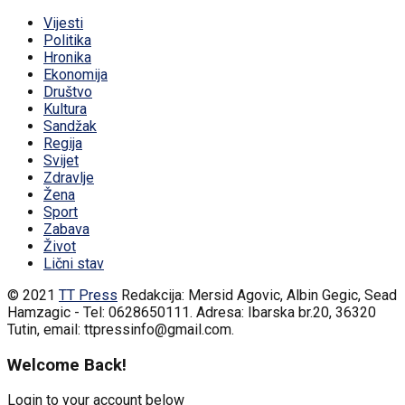
Vijesti
Politika
Hronika
Ekonomija
Društvo
Kultura
Sandžak
Regija
Svijet
Zdravlje
Žena
Sport
Zabava
Život
Lični stav
© 2021
TT Press
Redakcija: Mersid Agovic, Albin Gegic, Sead
Hamzagic - Tel: 0628650111. Adresa: Ibarska br.20, 36320
Tutin, email: ttpressinfo@gmail.com
.
Welcome Back!
Login to your account below