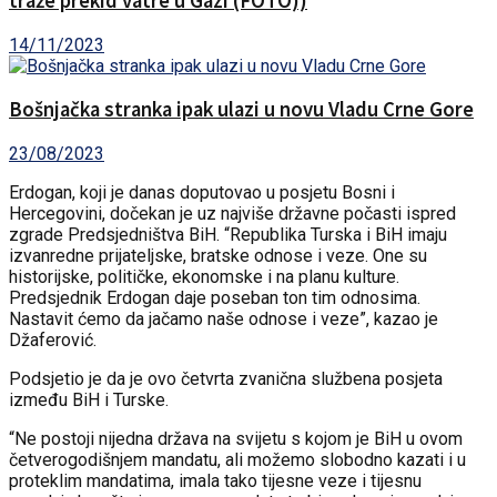
traže prekid vatre u Gazi (FOTO))
14/11/2023
Bošnjačka stranka ipak ulazi u novu Vladu Crne Gore
23/08/2023
Erdogan, koji je danas doputovao u posjetu Bosni i
Hercegovini, dočekan je uz najviše državne počasti ispred
zgrade Predsjedništva BiH. “Republika Turska i BiH imaju
izvanredne prijateljske, bratske odnose i veze. One su
historijske, političke, ekonomske i na planu kulture.
Predsjednik Erdogan daje poseban ton tim odnosima.
Nastavit ćemo da jačamo naše odnose i veze”, kazao je
Džaferović.
Podsjetio je da je ovo četvrta zvanična službena posjeta
između BiH i Turske.
“Ne postoji nijedna država na svijetu s kojom je BiH u ovom
četverogodišnjem mandatu, ali možemo slobodno kazati i u
proteklim mandatima, imala tako tijesne veze i tijesnu