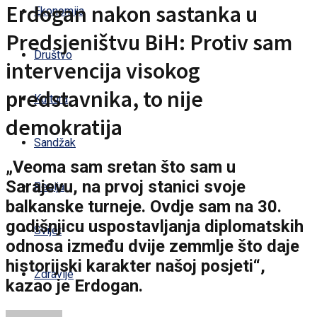
Erdogan nakon sastanka u
Ekonomija
Predsjeništvu BiH: Protiv sam
Društvo
intervencija visokog
predstavnika, to nije
Kultura
demokratija
Sandžak
„Veoma sam sretan što sam u
Sarajevu, na prvoj stanici svoje
Regija
balkanske turneje. Ovdje sam na 30.
godišnjicu uspostavljanja diplomatskih
Svijet
odnosa između dvije zemmlje što daje
historijski karakter našoj posjeti“,
Zdravlje
kazao je Erdogan.