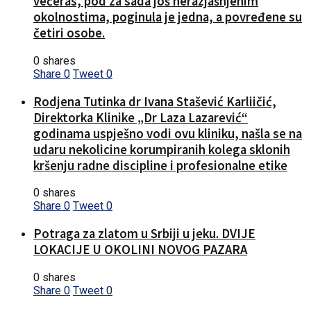
večeras, pod za sada još nerazjašnjenim
okolnostima, poginula je jedna, a povređene su
četiri osobe.
0 shares
Share
0
Tweet
0
Rodjena Tutinka dr Ivana Stašević Karliičić,
Direktorka Klinike „Dr Laza Lazarević“
godinama uspješno vodi ovu kliniku, našla se na
udaru nekolicine korumpiranih kolega sklonih
kršenju radne discipline i profesionalne etike
0 shares
Share
0
Tweet
0
Potraga za zlatom u Srbiji u jeku. DVIJE
LOKACIJE U OKOLINI NOVOG PAZARA
0 shares
Share
0
Tweet
0