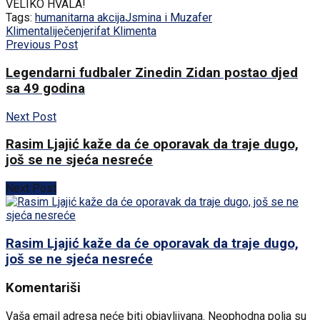
VELIKO HVALA!
Tags:
humanitarna akcija
Jsmina i Muzafer
Klimenta
liječenje
rifat Klimenta
Previous Post
Legendarni fudbaler Zinedin Zidan postao djed
sa 49 godina
Next Post
Rasim Ljajić kaže da će oporavak da traje dugo,
još se ne sjeća nesreće
Next Post
Rasim Ljajić kaže da će oporavak da traje dugo,
još se ne sjeća nesreće
Komentariši
Vaša email adresa neće biti objavljivana.
Neophodna polja su