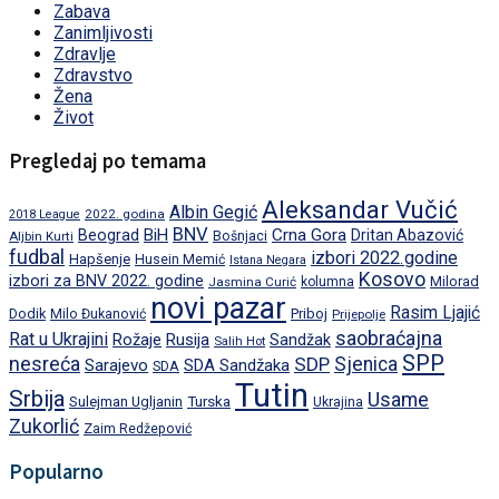
Zabava
Zanimljivosti
Zdravlje
Zdravstvo
Žena
Život
Pregledaj po temama
Aleksandar Vučić
Albin Gegić
2022. godina
2018 League
BNV
BiH
Crna Gora
Beograd
Dritan Abazović
Aljbin Kurti
Bošnjaci
fudbal
izbori 2022.godine
Hapšenje
Husein Memić
Istana Negara
Kosovo
izbori za BNV 2022. godine
Milorad
Jasmina Curić
kolumna
novi pazar
Rasim Ljajić
Dodik
Priboj
Milo Đukanović
Prijepolje
saobraćajna
Rat u Ukrajini
Rožaje
Rusija
Sandžak
Salih Hot
SPP
nesreća
SDP
Sjenica
Sarajevo
SDA Sandžaka
SDA
Tutin
Srbija
Usame
Turska
Sulejman Ugljanin
Ukrajina
Zukorlić
Zaim Redžepović
Popularno