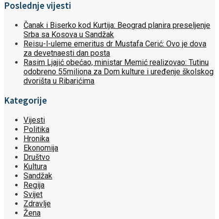
Poslednje vijesti
Čanak i Biserko kod Kurtija: Beograd planira preseljenje
Srba sa Kosova u Sandžak
Reisu-l-uleme emeritus dr Mustafa Cerić: Ovo je dova
za devetnaesti dan posta
Rasim Ljajić obećao, ministar Memić realizovao: Tutinu
odobreno 55miliona za Dom kulture i uređenje školskog
dvorišta u Ribarićima
Kategorije
Vijesti
Politika
Hronika
Ekonomija
Društvo
Kultura
Sandžak
Regija
Svijet
Zdravlje
Žena