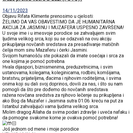
14/11/2023
Objavu Rifata Klimente prenosimo u cjelosti:
ŽELIMO DA VAS OBAVESTIMO DA JE HUMANITARNA
AKCIJA ZA JASMINU I MUZAFERA USPESNO ZAVRŠENA!
U svoje ime i u imesvoje porodice se zahvaljujem svim
ljudima velikog srca, koji su se odazvali na ovu akciju
prikupljanja novčanih sredstava za presađivanje matičnih
ćelija mom sinu Mazaferu i ćerki Jasmini.
Svojom humanošću ste pokazali da imate osećaja i srca za
one kojima je pomoć potrebna.
Hvala dijaspori, biznismenima, preduzetnicima, i svim
ustanovama, kolegama, koleginicama, rodbini, komšijama,
bratstvu, prijateljima, đacima i njihovim roditeljima, i svima
onima koji su dali svoj doprinos, dovili za nas, i što su nam
pomogli da što pre dođemo do novčanih sredstava.
ražena novčana sredstva za njihovo lečenje su prikupljena i
ako Bog da Muzafer i Jasmina sutra 01.06. kreću na put za
Istanbul zahvaljujući vama ljudima velikog srca.
Molim dragog Allaha da svima podari zdravlje i uveća nafaku i
da pomogne svakome kome je ovakva pomoć potrebna!
Još jednom od mene i moje porodice