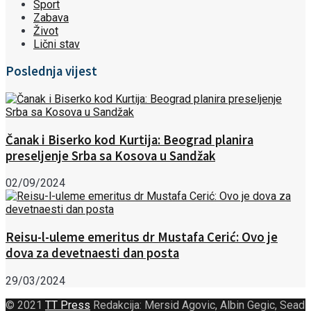
Sport
Zabava
Život
Lični stav
Poslednja vijest
Čanak i Biserko kod Kurtija: Beograd planira
preseljenje Srba sa Kosova u Sandžak
02/09/2024
Reisu-l-uleme emeritus dr Mustafa Cerić: Ovo je
dova za devetnaesti dan posta
29/03/2024
© 2021
TT Press
Redakcija: Mersid Agovic, Albin Gegic, Sead