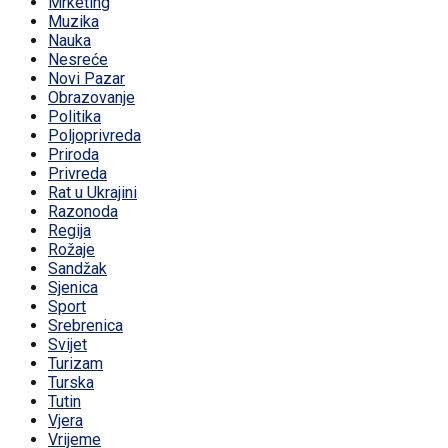
Mrketing
Muzika
Nauka
Nesreće
Novi Pazar
Obrazovanje
Politika
Poljoprivreda
Priroda
Privreda
Rat u Ukrajini
Razonoda
Regija
Rožaje
Sandžak
Sjenica
Sport
Srebrenica
Svijet
Turizam
Turska
Tutin
Vjera
Vrijeme