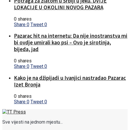
Potraga za zlatom u Srbiji u jeku. DVIJE
LOKACIJE U OKOLINI NOVOG PAZARA
0 shares
Share
0
Tweet
0
Pazarac hit na internetu: Da nije inostranstva mi
bi ovdje umirali kao psi – Ovo je sirotinja,
bijeda, jad
0 shares
Share
0
Tweet
0
Kako je na džipijadi u Ivanjici nastradao Pazarac
Izet Bronja
0 shares
Share
0
Tweet
0
Sve vijesti na jednom mjestu...