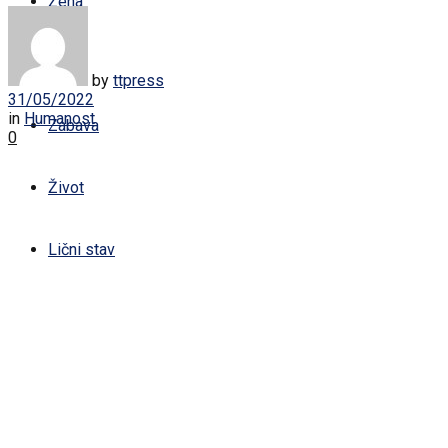
Žena
Sport
by
ttpress
31/05/2022
in
Humanost
Zabava
0
Život
Lični stav