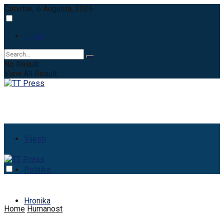
Četvrtak, 6 Augusta, 2026
Login
No Result
View All Result
Vijesti
Politika
Hronika
Home
Humanost