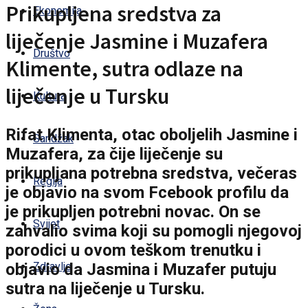
Prikupljena sredstva za
Ekonomija
liječenje Jasmine i Muzafera
Društvo
Klimente, sutra odlaze na
liječenje u Tursku
Kultura
Rifat Klimenta, otac oboljelih Jasmine i
Sandžak
Muzafera, za čije liječenje su
prikupljana potrebna sredstva, večeras
Regija
je objavio na svom Fcebook profilu da
je prikupljen potrebni novac. On se
Svijet
zahvalio svima koji su pomogli njegovoj
porodici u ovom teškom trenutku i
objavio da Jasmina i Muzafer putuju
Zdravlje
sutra na liječenje u Tursku.