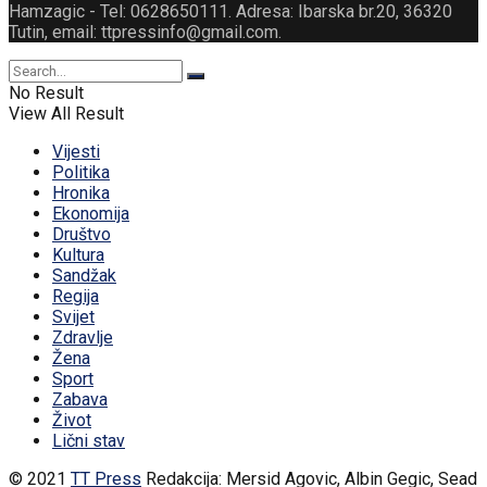
Hamzagic - Tel: 0628650111. Adresa: Ibarska br.20, 36320
Tutin, email: ttpressinfo@gmail.com
.
No Result
View All Result
Vijesti
Politika
Hronika
Ekonomija
Društvo
Kultura
Sandžak
Regija
Svijet
Zdravlje
Žena
Sport
Zabava
Život
Lični stav
© 2021
TT Press
Redakcija: Mersid Agovic, Albin Gegic, Sead