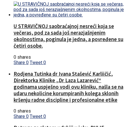
U STRAVIČNOJ saobraćajnoj nesreći koja se
večeras, pod za sada još nerazjašnjenim
okolnostima, poginula je jedna, a povređene su
četiri osobe.
0 shares
Share
0
Tweet
0
Rodjena Tutinka dr Ivana Stašević Karliičić,
Direktorka Klinike „Dr Laza Lazarević“
godinama uspješno vodi ovu kliniku, našla se na
udaru nekolicine korumpiranih kolega sklonih
kršenju radne discipline i profesionalne etike
0 shares
Share
0
Tweet
0